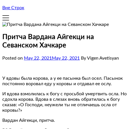
Вне Строк
Притча Вардана Айгекци на
Севанском Хачкаре
Posted on
May 22, 2021
May 22, 2021
By Vigen Avetisyan
У вдовы была корова, а у ее пасынка был осел. Пасынок
постоянно воровал еду у коровы и отдавал ее ослу.
И вдова взмолилась к богу с просьбой умертвить осла. Но
сдохла корова. Вдова в слезах вновь обратилась к богу
сказав: «О Господи, неужели ты не отличаешь осла от
коровы?»
Вардан Айгекци, притча.