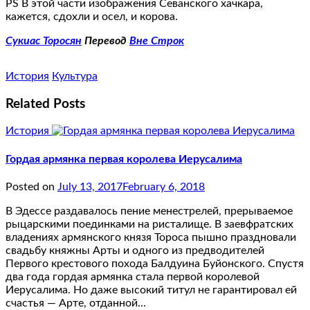
PS В этой части изображения Севанского хачкара,
кажется, сдохли и осел, и корова.
Сукиас Торосян
Перевод
Вне Строк
История
Культура
Related Posts
История
Гордая армянка первая королева Иерусалима
Posted on
July 13, 2017
February 6, 2018
В Эдессе раздавалось пение менестрелей, прерываемое
рыцарскими поединками на ристалище. В заевфратских
владениях армянского князя Тороса пышно праздновали
свадьбу княжны Арты и одного из предводителей
Первого крестового похода Балдуина Буйонского. Спустя
два года гордая армянка стала первой королевой
Иерусалима. Но даже высокий титул не гарантировал ей
счастья — Арте, отданной…