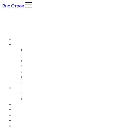
Skip
Вне Строк
to
content