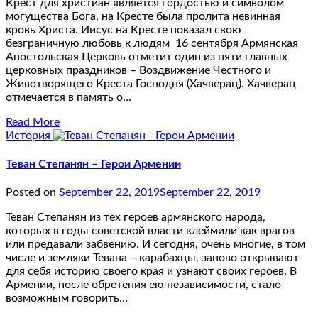
Крест для христиан является гордостью и символом
могущества Бога, на Кресте была пролита невинная
кровь Христа. Иисус на Кресте показал свою
безграничную любовь к людям 16 сентября Армянская
Апостольская Церковь отметит один из пяти главных
церковных праздников – Воздвижение Честного и
Животворящего Креста Господня (Хачверац). Хачверац
отмечается в память о…
Read More
История
Теван Степанян – Герои Армении
Posted on
September 22, 2019
September 22, 2019
Теван Степанян из тех героев армянского народа,
которых в годы советской власти клеймили как врагов
или предавали забвению. И сегодня, очень многие, в том
числе и земляки Тевана – карабахцы, заново открывают
для себя историю своего края и узнают своих героев. В
Армении, после обретения ею независимости, стало
возможным говорить…