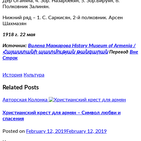
Дер Оганяна, 4. Зор. Назарбекян, 5. Зор.Бируян, 6.
Полковник Залинян.
Нижний ряд – 1. С. Саркисян, 2-й полковник. Арсен
Шахмазян
1918 г. 22 мая
Источник:
Вилена Маокарова History Museum of Armenia /
Հայաստանի պատմության թանգարան
Перевод
Вне
Строк
История
Культура
Related Posts
Авторская Колонка
Христианский крест для армян – Символ любви и
спасения
Posted on
February 12, 2019
February 12, 2019