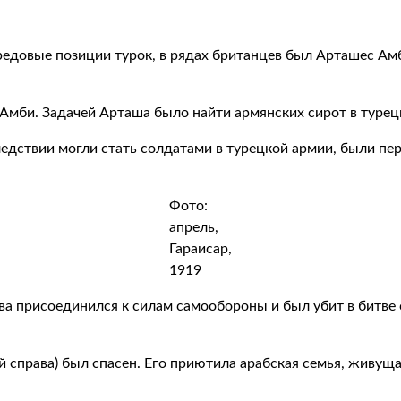
редовые позиции турок, в рядах британцев был Арташес А
Амби. Задачей Арташа было найти армянских сирот в турецки
едствии могли стать солдатами в турецкой армии, были пер
Фото:
апрель,
Гараисар,
1919
тва присоединился к силам самообороны и был убит в битв
й справа) был спасен. Его приютила арабская семья, живуща