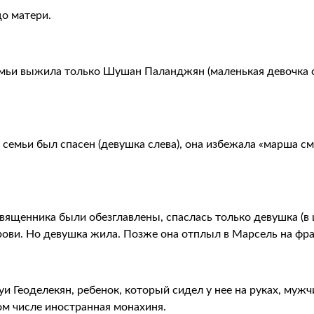
о матери.
емьи выжила только Шушан Паланджян (маленькая девочка с
 семьи был спасен (девушка слева), она избежала «марша с
ященника были обезглавлены, спаслась только девушка (в ц
крови. Но девушка жила. Позже она отплыл в Марсель на фр
 Геоделекян, ребенок, который сидел у нее на руках, мужчи
ом числе иностранная монахиня.