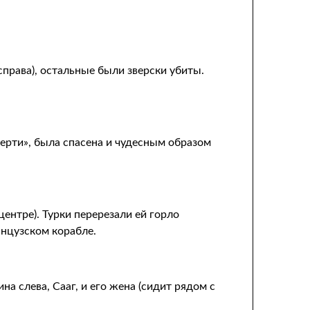
права), остальные были зверски убиты.
мерти», была спасена и чудесным образом
ентре). Турки перерезали ей горло
анцузском корабле.
на слева, Сааг, и его жена (сидит рядом с