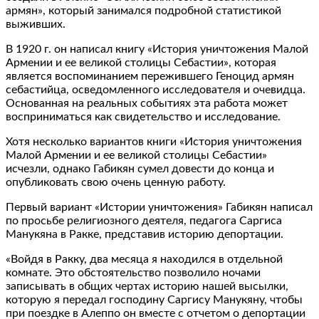
армян», который занимался подробной статистикой
выживших.
В 1920 г. он написал книгу «История уничтожения Малой
Армении и ее великой столицы Себастии», которая
является воспоминанием пережившего Геноцид армян
себастийца, осведомленного исследователя и очевидца.
Основанная на реальных событиях эта работа может
восприниматься как свидетельство и исследование.
Хотя несколько вариантов книги «История уничтожения
Малой Армении и ее великой столицы Себастии»
исчезли, однако Габикян сумел довести до конца и
опубликовать свою очень ценную работу.
Первый вариант «Истории уничтожения» Габикян написал
по просьбе религиозного деятеля, педагога Саргиса
Манукяна в Ракке, представив историю депортации.
«Войдя в Ракку, два месяца я находился в отдельной
комнате. Это обстоятельство позволило ночами
записывать в общих чертах историю нашей высылки,
которую я передал господину Саргису Манукяну, чтобы
при поездке в Алеппо он вместе с отчетом о депортации