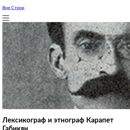
Вне Строк
Лексикограф и этнограф Карапет
Габикян