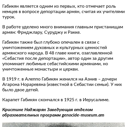
Габикян является одним из первых, кто отмечает роль
немцев в вопросе депортации армян, считая их учителями
турок.
В работе уделено много внимания главным пристанищам
армян: Фрнджлару, Суруджу и Ракке.
Габикян также был глубоко опечален в связи с
уничтожением духовных и культурных ценностей
армянского народа. В 48 главе книги, озаглавленной
«Себастия после депортации», автор один за другим
упоминает любимые себастийскими армянами, но
уничтоженные монастыри и церкви.
В 1919 г. в Алеппо Габикян женился на Азнив – дочери
Агарона Нораревяна (известной в Себастии семьи). У них
было двое детей.
Карапет Габикян скончался в 1925 г. в Иерусалиме.
Кристине Наджарян Заведующая отделом
образовательных программ genocide-museum.am