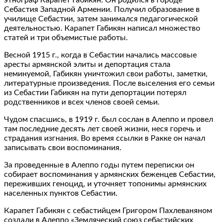
Себастия Западной Армении. Получил образование в
училище Себастии, затем занимался педагогической
деятельностью. Карапет Габикян написал множество
статей и три объемистые работы.
Весной 1915 г., когда в Себастии начались массовые
аресты армянской элиты и депортация стала
неминуемой, Габикян уничтожил свои работы, заметки,
литературные произведения. После выселения его семьи
из Себастии Габикян на пути депортации потерял
родственников и всех членов своей семьи.
Чудом спасшись, в 1919 г. был сослан в Алеппо и провел
там последние десять лет своей жизни, неся горечь и
страдания изгнания. Во время ссылки в Ракке он начал
записывать свои воспоминания.
За проведенные в Алеппо годы путем переписки он
собирает воспоминания у армянских беженцев Себастии,
переживших геноцид, и уточняет топонимы армянских
населенных пунктов Себастии.
Карапет Габикян с себастийцем Григором Пахлеваняном
создали в Алеппо «Земляческий союз себастийских