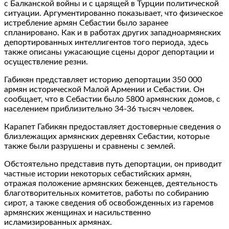
с Балканской войны и с царящей в Турции политической
ситуации. Аргументированно показывает, что физическое
истребление армян Себастии было заранее
спланировано. Как и в работах других западноармянских
депортированных интеллигентов того периода, здесь
также описаны ужасающие сцены дорог депортации и
осуществление резни.
Габикян представляет историю депортации 350 000
армян исторической Малой Армении и Себастии. Он
сообщает, что в Себастии было 5800 армянских домов, с
населением приблизительно 34-36 тысяч человек.
Карапет Габикян предоставляет достоверные сведения о
близлежащих армянских деревнях Себастии, которые
также были разрушены и сравнены с землей.
Обстоятельно представив путь депортации, он приводит
частные истории некоторых себастийских армян,
отражая положение армянских беженцев, деятельность
благотворительных комитетов, работы по собиранию
сирот, а также сведения об освобожденных из гаремов
армянских женщинах и насильственно
исламизированных армянах.