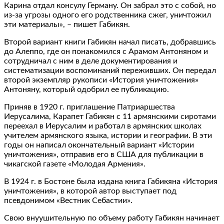
Карина отдал консулу Герману. Он забрал это с собой, но
из-за угрозы одного его родственника сжег, уничтожил
эти материалы», – пишет Габикян.
Второй вариант книги Габикян начал писать, добравшись
до Алеппо, где он понакомился с Арамом Антоняном и
сотрудничал с ним в деле документирования и
систематизации воспоминаний переживших. Он передал
второй экземпляр рукописи «История уничтожения»
Антоняну, который одобрил ее публикацию.
Приняв в 1920 г. приглашение Патриаршества
Иерусалима, Карапет Габикян с 11 армянскими сиротами
переехал в Иерусалим и работал в армянских школах
учителем армянского языка, истории и географии. В эти
годы он написал окончательный вариант «Истории
уничтожения», отправив его в США для публикации в
чикагской газете «Молодая Армения».
В 1924 г. в Бостоне была издана книга Габикяна «История
уничтожения», в которой автор выступает под
псевдонимом «Вестник Себастии».
Свою внуушительную по объему работу Габикян начинает