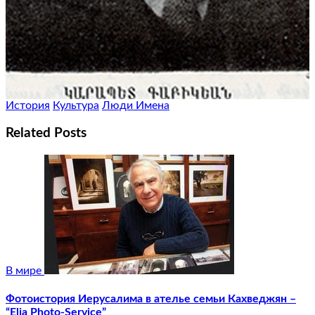
История
Культура
Люди Имена
Related Posts
В мире
Фотоистория Иерусалима в ателье семьи Кахведжян –
“Elia Photo-Service”