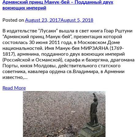
Армянский принц Манук-бей – Подданный двух
воюющих империй
Posted on
August 23, 2017
August 5, 2018
В издательстве “Лусакн” вышла в свет книга Гоар Рштуни
“Армянский принц Манук-бей”, презентация которой
состоялась 30 июня 2011 года, в Московском Доме
национальностей. Имя Манук-бея МИРЗАЯНА (1769-
1817), армянина, подданного двух воюющих империй
(Российской и Османской), сарафа и базергяна, драгомана
Порты, князя Молдовы, действительного статского
советника, кавалера ордена св.Владимира, в Армении
известно,…
Read More