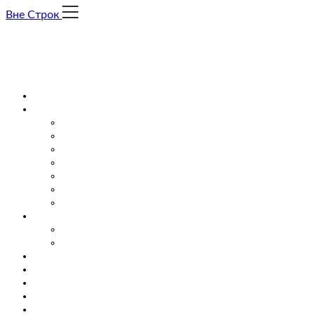
Skip
Вне Строк
to
content