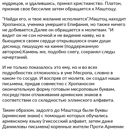
мудрецов, и удалившись, принял христианство. Платон,
признав свое бессилие затем обращается к Маштоцу.
“Найди его, и твое желание исполнится”.Маштоц находит
Хропаноса, ученика умершего Епифания, но также ничего
не добивается.Далее он обращается к молитвам. “И
видит он не сон ночной и не видение наяву, но в
бьющемся своем сердце открывшуюся очам души
десницу, пишущую на камне (поддержанную
автором).Камень же, подобно снегу, сохранял следы
начертаний.
И не только показалось это ему, но и во всех
подробностях отложилось в уме Месропа, словно в
каком-то сосуде. И воспряв от молитв, он создал наши
письмена, придав совместно с Хропаносом
окончательную форму готовым месроповым буквам,
посредством отлаживания армянских знаков в
соответствии со складностью эллинского алфавита.
Таким образом, задолго до Маштоца были буквы
(армянские знаки) с помощью которых обучались
армянскому языку (гиксосский алфавит, затем даже
Данииловы письмена) коренные жители Проти Армении