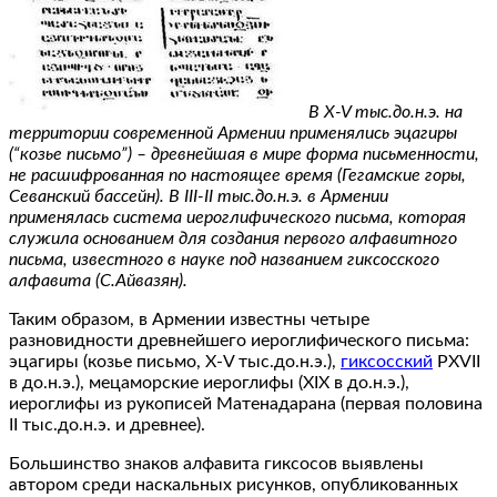
В X-V тыс.до.н.э. на
территории современной Армении применялись эцагиры
(“козье письмо”) – древнейшая в мире форма письменности,
не расшифрованная по настоящее время (Гегамские горы,
Севанский бассейн). В III-II тыс.до.н.э. в Армении
применялась система иероглифического письма, которая
служила основанием для создания первого алфавитного
письма, известного в науке под названием гиксосского
алфавита (С.Айвазян).
Таким образом, в Армении известны четыре
разновидности древнейшего иероглифического письма:
эцагиры (козье письмо, X-V тыс.до.н.э.),
гиксосский
РXVII
в до.н.э.), мецаморские иероглифы (XIX в до.н.э.),
иероглифы из рукописей Матенадарана (первая половина
II тыс.до.н.э. и древнее).
Большинство знаков алфавита гиксосов выявлены
автором среди наскальных рисунков, опубликованных