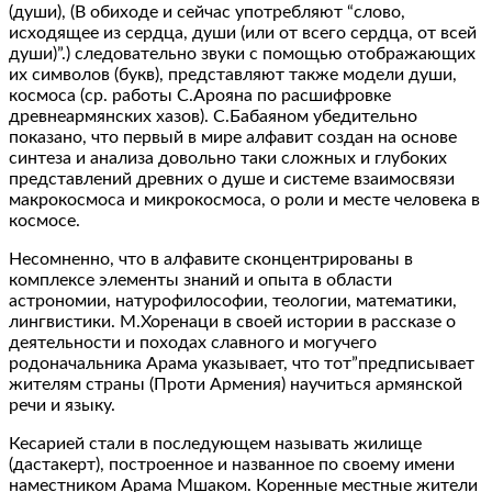
(души), (В обиходе и сейчас употребляют “слово,
исходящее из сердца, души (или от всего сердца, от всей
души)”.) следовательно звуки с помощью отображающих
их символов (букв), представляют также модели души,
космоса (ср. работы С.Арояна по расшифровке
древнеармянских хазов). С.Бабаяном убедительно
показано, что первый в мире алфавит создан на основе
синтеза и анализа довольно таки сложных и глубоких
представлений древних о душе и системе взаимосвязи
макрокосмоса и микрокосмоса, о роли и месте человека в
космосе.
Несомненно, что в алфавите сконцентрированы в
комплексе элементы знаний и опыта в области
астрономии, натурофилософии, теологии, математики,
лингвистики. М.Хоренаци в своей истории в рассказе о
деятельности и походах славного и могучего
родоначальника Арама указывает, что тот”предписывает
жителям страны (Проти Армения) научиться армянской
речи и языку.
Кесарией стали в последующем называть жилище
(дастакерт), построенное и названное по своему имени
наместником Арама Мшаком. Коренные местные жители