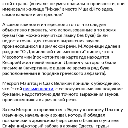
этой страны (вначале, не умея правильно произнести, они
именовали жилище “Мжак” вместо Мшак).Что здесь
самое важное и интересное?
А самое важное и интересное это то, что следует
объективно признать, что использованные в то время
буквы (как можно научиться языку без букв) были
недостаточны для точного выражения звуков,
произносящихся в армянской речи. М.Хоренаци далее в
разделе “О Даниеловой письменности” пишет, что в
Месопотамии (посмотрите на карте где находится
Кесарий) жил некий епископ Даниил у которого были
письмена (начертанные в давние времена ряд букв,
расположенный в порядке греческого алфавита).
Месроп Маштоц и Саак Великий пришли к убеждению,
что “этой
письменности
, с ее полученными как подаяние
буквами, недостаточно для точного выражения звуков,
произносящихся в армянской речи.
Затем Месроп отправляется в Эдессу к некоему Платону
(язычнику, начальнику архива), который обладал
познаниями в армянском (черз своего бывшего учителя
Епифания),который забрав в архиве Эдессы труды