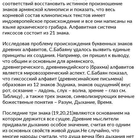
соответствий восстановить истинное произношение
знаков армянской клинописи и показать, что весь
корневой состав клинописных текстов имеет
индоевропейское происхождение и все они написаны на
языке архаического грабара. Алфавитная система
гиксосов состоит из 21 знака.
Исследовав проблему происхождения буквенных знаков
древних алфавитов, С.Бабаяну удалось выявить единые
принципы их создания. Например, он пришел к выводу,
что общим и основным для армянского,
древнегреческого, древнеиндийского (брахма) алфавитов
является мировоззренческий аспект. С.Бабаян показал,
что гиксосский алфавит (древнесинайские письмена)
образован из 12 знаков Зодиака, знаков ощущений( вкус
рот, осязание – ладонь, слух – волна, зрение – глаз см.
Таблицу) , а также трех знаков, символизирующих вечные
божественые понятия – Разум, Дыхание, Время.
Последние три знака (19,20,21)являются основанием на
котором держится все сущее. Древние мыслители
придавали дыханию особое значение, считая его одним
из основных свойств живой души.Не случайно, что
многие народы считали, что душа вечна (без дыхания нет