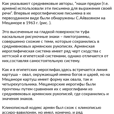
Как указывают среднвековые авторы, “наши предки (т.е.
армяне) использовали эти письмена для выражения своей
речи”. Впервые иероглифические письмена в их
первозданном виде были обнаружены С.Айвазяном на
Мецаморе в 1963 г. (рис. ).
Это высеченные на гладкой поверхности туфа
наскальные рисуночные знаки – пиктограммы,
совершенно схожие с теми, которые сохранились в
средневнковых армянских рукописях. Армянская
иероглифическая система имеет ряд черт сходства с
хеттской и египетской системами, однако отличается от
них,составляя самостоятельную систему.
Как и в египетских иероглифах,здесь встречается линия
картуша – овал, окружающий имена богов и царей, но на
Мецаморе картуш имеет форму как овала, так и
четырехугольника. Мецаморские иерогифы были
прочтены путем сравнения их с иероглифами из
средневековых армянских рукописей, где сохранились и
значения знаков.
Клинописный кодекс армян был схож с клинописью
ассиро-вавилонян, но имел, конечно, и ряд