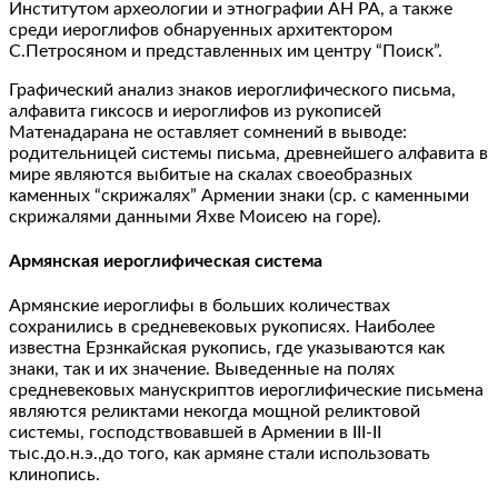
Институтом археологии и этнографии АН РА, а также
среди иероглифов обнаруенных архитектором
С.Петросяном и представленных им центру “Поиск”.
Графический анализ знаков иероглифического письма,
алфавита гиксосв и иероглифов из рукописей
Матенадарана не оставляет сомнений в выводе:
родительницей системы письма, древнейшего алфавита в
мире являются выбитые на скалах своеобразных
каменных “скрижалях” Армении знаки (ср. с каменными
скрижалями данными Яхве Моисею на горе).
Армянская иероглифическая система
Армянские иероглифы в больших количествах
сохранились в средневековых рукописях. Наиболее
известна Ерзнкайская рукопись, где указываются как
знаки, так и их значение. Выведенные на полях
средневековых манускриптов иероглифические письмена
являются реликтами некогда мощной реликтовой
системы, господствовавшей в Армении в III-II
тыс.до.н.э.,до того, как армяне стали использовать
клинопись.