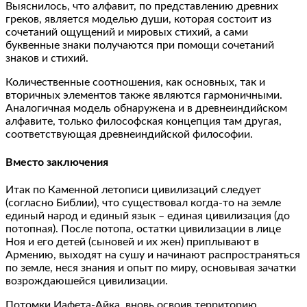
Выяснилось, что алфавит, по представлению древних
греков, является моделью души, которая состоит из
сочетаний ощущений и мировых стихий, а сами
буквенные знаки получаются при помощи сочетаний
знаков и стихий.
Количественные соотношения, как основных, так и
вторичных элементов также являются гармоничными.
Аналогичная модель обнаружена и в древнеиндийском
алфавите, только философская концепция там другая,
соответствующая древнеиндийской философии.
Вместо заключения
Итак по Каменной летописи цивилизаций следует
(согласно Библии), что существовал когда-то на земле
единый народ и единый язык – единая цивилизация (до
потопная). После потопа, остатки цивилизации в лице
Ноя и его детей (сыновей и их жен) приплывают в
Армению, выходят на сушу и начинают распространяться
по земле, неся знания и опыт по миру, основывая зачатки
возрождаюшейся цивилизации.
Потомки Иафета-Айка, вновь освоив территорию