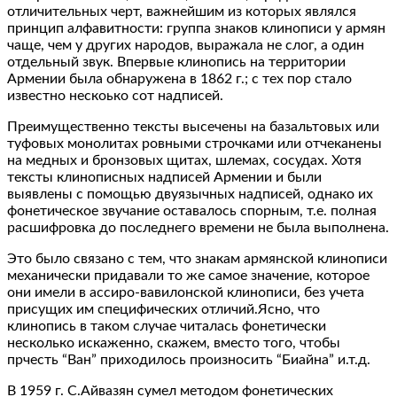
отличительных черт, важнейшим из которых являлся
принцип алфавитности: группа знаков клинописи у армян
чаще, чем у других народов, выражала не слог, а один
отдельный звук. Впервые клинопись на территории
Армении была обнаружена в 1862 г.; с тех пор стало
известно нескоько сот надписей.
Преимущественно тексты высечены на базальтовых или
туфовых монолитах ровными строчками или отчеканены
на медных и бронзовых щитах, шлемах, сосудах. Хотя
тексты клинописных надписей Армении и были
выявлены с помощью двуязычных надписей, однако их
фонетическое звучание оставалось спорным, т.е. полная
расшифровка до последнего времени не была выполнена.
Это было связано с тем, что знакам армянской клинописи
механически придавали то же самое значение, которое
они имели в ассиро-вавилонской клинописи, без учета
присущих им специфических отличий.Ясно, что
клинопись в таком случае читалась фонетически
несколько искаженно, скажем, вместо того, чтобы
прчесть “Ван” приходилось произносить “Биайна” и.т.д.
В 1959 г. С.Айвазян сумел методом фонетических