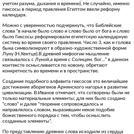
учетом разума, дыхания и времени). Не случайно, именно
гиксосы в период правления Египтом ввели реформу
календаря.
Можно с уверенностью подчеркнуть, что Библейские
слова “в начале было слово и слово было от бога и слово
было Гиксосы реформировали египетскую календарную
систему во время своего правления. Число 3, как и голова
быка символизируют в образно-художественной форме
Луну (Н.Хентце).В древней мифоогии мышление
связывалось с Луной,а время с Солнцем. бог…” в данном
контексте осмысливается по новому, обретают
конкретность во времени и в пространстве.
Создание подобного алфавита гиксосов это величайшее
достижение аборигенов Армянского нагорья в развитии
цивилизации. В.Иванов отмечает, что сотворены были не
только материальные элементы; для них было создано
“слово” и далее “творение сопровождалось и
направлялось словом, выразившим некое подобие
божественного порядка с тем, чтобы осмыслить
созданные элементы”.
По представлению древних слова исходили из сердца