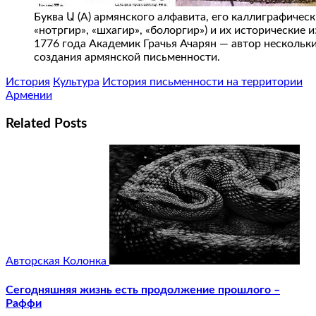
Буква Ա (А) армянского алфавита, его каллиграфическ
«нотргир», «шхагир», «болоргир») и их исторические
1776 года Академик Грачья Ачарян — автор несколь
создания армянской письменности.
История
Культура
История письменности на территории
Армении
Related Posts
Авторская Колонка
Сегодняшняя жизнь есть продолжение прошлого –
Раффи