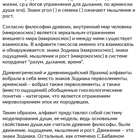
жизни, ср.у йогов упражнения для дыхания, по армянски
душа оги). Знаки угол ( ) и семена ( ) означают мышление и
рост.
Согласно философии древних, внутренний мир человека
(микрокосмос) является зеркальным отражением
внешнего мира (макрокосмос) и между ними существует
взаимосвзь. В алфавите гиксосов именно эта взаимосвязь
и обнаруживается: знаки Зодиака (макрокосмос), знаки
ощущений, мышление и рост (микрокосмос) в системе
координат “разум, дыхание, время”.
Древнегреческий и древнеиндийский (брахма) алфавиты
вобрали в себя вместо знаков Зодиака первоэлементы,
армянский – вобрал также первоэлементы, а также
(вместо ощущений) обобщенные гносеологическеие
понятия – категории, что является отражением
мировоззрением эпох их породивших.
Таким образом, алфавит представлял собой систему
моделирования души, ее модель; ведь основными
свойствами души,как считали древние философы, были
движение, ощущение, мышление и рост. Движение – это
знаки Зодиака. Остальные, как отмечено С.Бабаяном