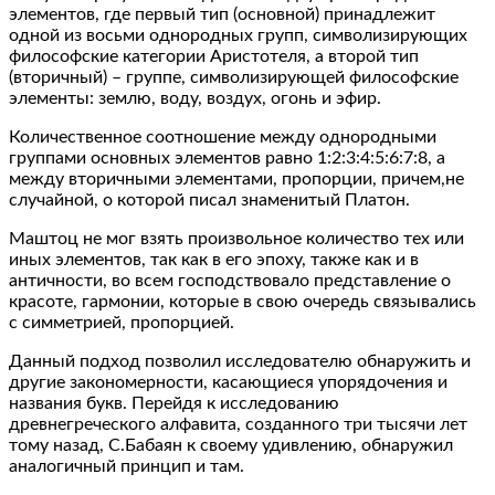
элементов, где первый тип (основной) принадлежит
одной из восьми однородных групп, символизирующих
философские категории Аристотеля, а второй тип
(вторичный) – группе, символизирующей философские
элементы: землю, воду, воздух, огонь и эфир.
Количественное соотношение между однородными
группами основных элементов равно 1:2:3:4:5:6:7:8, а
между вторичными элементами, пропорции, причем,не
случайной, о которой писал знаменитый Платон.
Маштоц не мог взять произвольное количество тех или
иных элементов, так как в его эпоху, также как и в
античности, во всем господствовало представление о
красоте, гармонии, которые в свою очередь связывались
с симметрией, пропорцией.
Данный подход позволил исследователю обнаружить и
другие закономерности, касающиеся упорядочения и
названия букв. Перейдя к исследованию
древнегреческого алфавита, созданного три тысячи лет
тому назад, С.Бабаян к своему удивлению, обнаружил
аналогичный принцип и там.