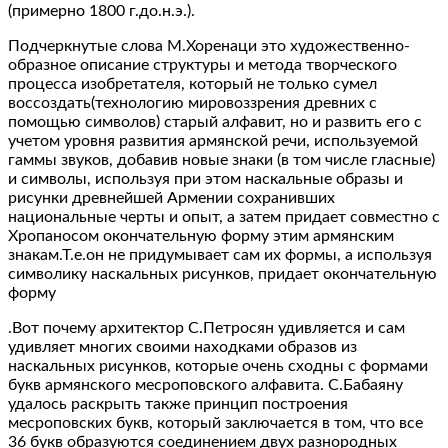
(примерно 1800 г.до.н.э.).
Подчеркнутые слова М.Хоренаци это художественно-
образное описание структуры и метода творческого
процесса изобретателя, который не только сумел
воссоздать(технологию мировоззрения древних с
помощью символов) старый алфавит, но и развить его с
учетом уровня развития армянской речи, используемой
гаммы звуков, добавив новые знаки (в том числе гласные)
и символы, используя при этом наскальные образы и
рисунки древнейшей Армении сохранивших
национальные черты и опыт, а затем придает совместно с
Хропаносом окончательную форму этим армянским
знакам.Т.е.он не придумывает сам их формы, а используя
символику наскальных рисунков, придает окончательную
форму
.Вот почему архитектор С.Петросян удивляется и сам
удивляет многих своими находками образов из
наскальных рисунков, которые очень сходны с формами
букв армянского месроповского алфавита. С.Бабаяну
удалось раскрыть также принцип построения
месроповских букв, который заключается в том, что все
36 букв образуются соединением двух разнородных