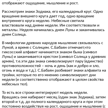
отображают ощущение, мышление и рост.
Рассмотрим знаки Зодиака, его календарный круг. Одно
вращение внешнего круга дает год, одно вращение
внутреннего круга неделю. Небесные светила
властвовали над днями недели. Им соответствовали и
металлы. Неделя начиналась днем Луны и заканчивалась
днем Солнца.
В мифологии древних народов мышление связывалось с
Луной, а время с Солнцем. С.Бабаян отмечает,что
гиксосский алфавит начинается знаком быка (символ
Луны) и заканчивается крестом (символ Солнца у древних
армян), т.е.эти два знака символизируют пару (единство)
противоположностей – ночь и день (как и добро и зло,
огонь и вода и т.д.). С.Бабаян разбивает знаки алфавита на
тройки, которые по его мнению символизируют дни
недели (и соответственно отображают в целом свойства
небесных тел).
То есть все строки интегрируют модель недели.
Вращаясь они набирают месяц (один знак Зодиака), затем
второй и т.д. до полного календарного круга и при этом
постоянно воздействуя на рост, ощущение и мышление (с