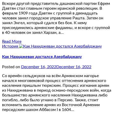
Вскоре другой представитель дашнакской партии Ефрем
Давтян стал главным героем иранской революции. В
феврале 1909 года Давтян с группой в двенадцать
человек занял городское управление Рашта. Затем он
занял Энгел, который сдался без боя. К нему
присоединились армянские фидаины, и вскоре с группой
в 40 человек он занял Харзан, а…
Read More
История
Как Нахиджеван достался Азербайджану
Posted on
December 16, 2022
December 16, 2022
Со времён сельджуков на всём Армянском нагорье
начался многовековой процесс оттеснения армянского
населения пришлым тюркским. Процесс изгнания армян
из Нахиджевана в период османо-персидских войн, когда
большинство армянского населения Нахиджевана либо
погибло, либо было угнано в Персию. Также, стоит
вспомнить выселение армян из Восточной Армении
персидским шахом Аббасом I в 1604…