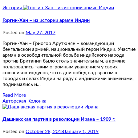
История
Горгин-Хан – из истории армян Индии
Posted on
May 27, 2017
Горгин-Хан – Гриогор Арутюнян – командующий
бенгальской армией, национальный герой Индии. Участие
армян в освободительной борьбе индийского народа
против Британии было столь значительным, а армяне
пользовались таким огромным уважением у своих
союзников-индусов, что в дни побед над врагом в
городах и селах Индии на ряду с индийскими знаменами,
поднимались и…
Read More
Авторская Колонка
Дашнакская партия в революции Ирана – 1909 г.
Posted on
October 28, 2018
January 1, 2019