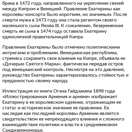
брака в 1472 году, направленного на укрепление связей
между Кипром и Венецией. Правление Екатерины как
королевы-консорта было коротким, но значимым. После
смерти мужа в 1473 году она стала регентом своего
маленького сына Якова III. К сожалению, безвременная
смерть ее сына в 1474 году оставила Екатерину
единоличной правительницей Кипра.
Правление Екатерины было отмечено политическими
интригами и проблемами. Венецианская республика,
стремясь сохранить свое влияние на Кипре, объявила ее
«Дочерью Святого Марка», фактически передав остров
под венецианский контроль. Несмотря на это давление,
руководство Екатерины характеризовалось стойкостью и
преданностью своему народу.
Иллюстрация из книги Огана Гайдзакяна 1898 года
«Иллюстрированная Армения и армяне» изображает
Екатерину в ее королевском одеянии, отражающем ее
статус и историческое значение ее правления. Ее
наследие как последней королевы Армении является
свидетельством ее непреходящего влияния и сложного
взаимодействия политики и власти в средневековом
Средиземноморье.