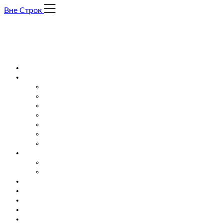
Skip
Вне Строк
to
content