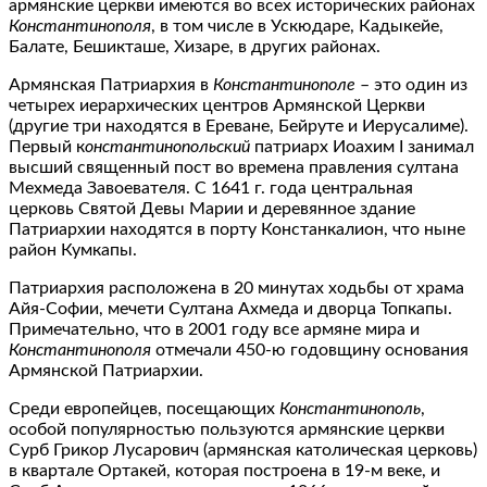
армянские церкви имеются во всех исторических районах
Константинополя
, в том числе в Ускюдаре, Кадыкейе,
Балате, Бешикташе, Хизаре, в других районах.
Армянская Патриархия в
Константинополе
– это один из
четырех иерархических центров Армянской Церкви
(другие три находятся в Ереване, Бейруте и Иерусалиме).
Первый к
онстантинопольский
патриарх Иоахим I занимал
высший священный пост во времена правления султана
Мехмеда Завоевателя. С 1641 г. года центральная
церковь Святой Девы Марии и деревянное здание
Патриархии находятся в порту Констанкалион, что ныне
район Кумкапы.
Патриархия расположена в 20 минутах ходьбы от храма
Айя-Софии, мечети Султана Ахмеда и дворца Топкапы.
Примечательно, что в 2001 году все армяне мира и
Константинополя
отмечали 450-ю годовщину основания
Армянской Патриархии.
Среди европейцев, посещающих
Константинополь
,
особой популярностью пользуются армянские церкви
Сурб Грикор Лусарович (армянская католическая церковь)
в квартале Ортакей, которая построена в 19-м веке, и