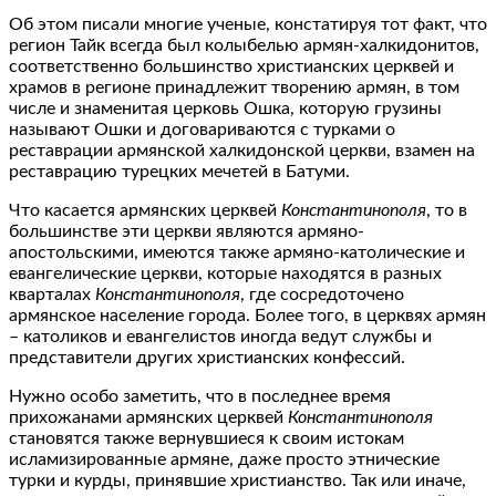
Об этом писали многие ученые, констатируя тот факт, что
регион Тайк всегда был колыбелью армян-халкидонитов,
соответственно большинство христианских церквей и
храмов в регионе принадлежит творению армян, в том
числе и знаменитая церковь Ошка, которую грузины
называют Ошки и договариваются с турками о
реставрации армянской халкидонской церкви, взамен на
реставрацию турецких мечетей в Батуми.
Что касается армянских церквей
Константинополя
, то в
большинстве эти церкви являются армяно-
апостольскими, имеются также армяно-католические и
евангелические церкви, которые находятся в разных
кварталах
Константинополя
, где сосредоточено
армянское население города. Более того, в церквях армян
– католиков и евангелистов иногда ведут службы и
представители других христианских конфессий.
Нужно особо заметить, что в последнее время
прихожанами армянских церквей
Константинополя
становятся также вернувшиеся к своим истокам
исламизированные армяне, даже просто этнические
турки и курды, принявшие христианство. Так или иначе,