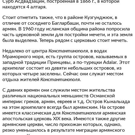
Сурб Асдвадзацин, построенная в 1866 г., в которой
находятся 4 алтаря.
Стоит отметить также, что в районе Кузгунджюк, в
отличие от соседнего Багларбаши, почти не осталось
армян. В 1960 году исламская община района попросила
часть церковной земли для постройки мечети, и эта земля
была выделена. Теперь рядом с церковью стоит мечеть.
Недалеко от центра
Константинополя
, в водах
Мраморного моря, есть группа островов, называемых в
западной традиции Принцевы, а по-турецки Adalar. Этот
архипелаг состоит из девяти небольших островов, из
которых четыре заселены. Сейчас они служат местом
отдыха жителей
Константинополя
.
С давних времен они служили местом жительства
различных национальных меньшинств Османской
империи: греков, армян, евреев и т.д. Остров Кыналыада
на этом архипелаге всегда был армянским. На острове
имеется классическая для
Константинополя
армянская
апостольская церковь XIX века. Имеются также другие
армянские церкви, число прихожан которых, однако,
резко уменьшилось в результате миграции армянского