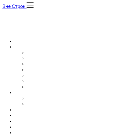
Skip
Вне Строк
to
content