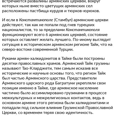
встречаются развалины армянских церквей, вокруг
которых ныне вместо цветущих армянских сел
расположены пастбища курдов и тюрков-юрюков.
И если в
Константинополе (
Стамбул) армянские церкви
действуют, так как не попали под гнев турецких
националистов, то за пределами
Константинополя
функционируют всего 6 армянских церквей, состояние
которых оставляет желать лучшего. По-иному выглядит
ситуация в историческом армянском регионе Тайк, что на
северо-востоке современной Турции.
Руками армян-халкидонитов в Тайке были построены
десятки православных храмов. Армянский Тайк грузины
называют Тао-Кларджети, тем самым исказив все
исторические и научные основы того, что регион Тайк
был частью Армянского царства. Представители
Армянского царского рода Багратуни укрепляли свои
позиции именно в Тайке, где армянское население
частично было ассимилировано грузинами в процессе
межкультурных и межрелигиозных контактов, ведь в
основном армяне этого региона были халкидонитами и
попадали под сильное влияние Грузинской Православной
Церкви, со временем теряя свою идентичность.