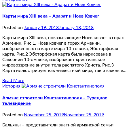
Карты мира XIII века – Арарат и Ноев Ковчег
Posted on
January 19, 2018
January 18, 2018
Карты мира XIII века, показывающие Ноев ковчег в горах
Армении. Рис 1. Ноев ковчег в горах Армении,
изображенных на карте мира 13-го века, Эбсторфская
карта. Рис.2 Эбсторфская карта была нарисована в
Саксонии 13-ом веке, изображает христианское
мировоззрение внутри тела распятого Христа. Рис.3
Карта иллюстрирует как «известный мир», так и важные…
Read More
История
Армяне строители Константинополя – Турецкое
телевидение
Posted on
November 25, 2019
November 25, 2019
Бальяны – представители знатной армянской семьи