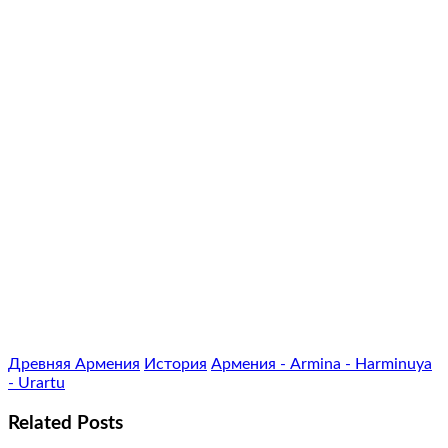
Древняя Армения
История
Армения - Armina - Harminuya
- Urartu
Related Posts