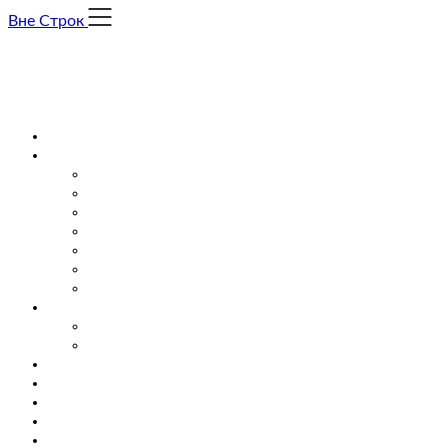
Skip
Вне Строк
to
content