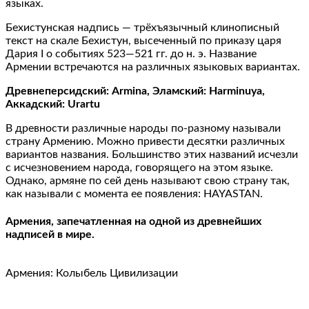
языках.
Бехистунская надпись — трёхъязычный клинописный
текст на скале Бехистун, высеченный по приказу царя
Дария I о событиях 523—521 гг. до н. э. Название
Армении встречаются на различных языковых вариантах.
Древнеперсидский: Armina, Эламский: Harminuya,
Аккадский: Urartu
В древности различные народы по-разному называли
страну Армению. Можно привести десятки различных
вариантов названия. Большинство этих названий исчезли
с исчезновением народа, говорящего на этом языке.
Однако, армяне по сей день называют свою страну так,
как называли с момента ее появления: HAYASTAN.
Армения, запечатленная на одной из древнейших
надписей в мире.
Армения: Колыбель Цивилизации