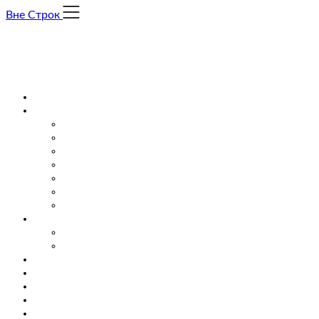
Skip
Вне Строк
to
content