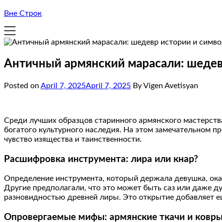
Вне Строк
Античный армянский марасали: шедев
Posted on
April 7, 2025
April 7, 2025
By Vigen Avetisyan
Среди лучших образцов старинного армянского мастерства
богатого культурного наследия. На этом замечательном п
чувство изящества и таинственности.
Расшифровка инструмента: лира или кнар?
Определение инструмента, который держала девушка, ока
Другие предполагали, что это может быть саз или даже д
разновидностью древней лиры. Это открытие добавляет е
Опровергаемые мифы: армянские ткачи и ковр