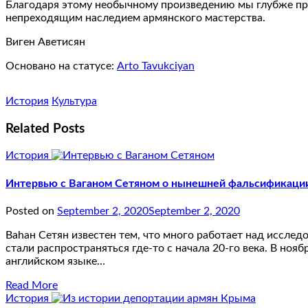
Благодаря этому необычному произведению мы глубже про
непреходящим наследием армянского мастерства.
Виген Аветисян
Основано на статусе:
Arto Tavukciyan
История
Культура
Related Posts
История
Интервью с Ваганом Сетяном о нынешней фальсификаци
Posted on
September 2, 2020
September 2, 2020
Ваhан Сетян известен тем, что много работает над иссле
стали распространяться где-то с начала 20-го века. В ноя
английском языке…
Read More
История