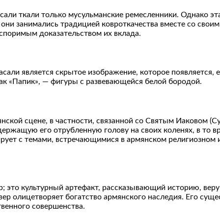
асали ткали только мусульманские ремесленники. Однако эт
 они занимались традицией ковроткачества вместе со свои
оспоримым доказательством их вклада.
али является скрытое изображение, которое появляется, ес
ак «Папик», — фигуры с развевающейся белой бородой.
нской сцене, в частности, связанной со Святым Иаковом (С
жащую его отрубленную голову на своих коленях, в то врем
рует с темами, встречающимися в армянском религиозном и
; это культурный артефакт, рассказывающий историю, веру
вер олицетворяет богатство армянского наследия. Его суще
твенного совершенства.