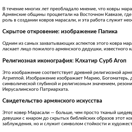
В течение многих лет преобладало мнение, что ковры мар
Армянские общины процветали на Восточном Кавказе, где
роль в создании ковров марасали, и эта работа служит не
Скрытое откровение: изображение Папика
Одним из самых захватывающих аспектов этого ковра марас
ласкает лицо пожилого армянского дедушки, известного к
Религиозная иконография: Клхатир Сурб Агоп
Это изображение соответствует древней религиозной армя
Агриппой. Изображение изображает Марию, Богоматерь, дер
символической глубиной и религиозным значением, резони
Иерусалимского Патриархата.
Свидетельство армянского искусства
Этот ковер Марасали — больше, чем просто тканый шедевр
девушки с кнаром до скрытых библейских образов этот ко
заблуждения, но и служит символом стойкости и художес