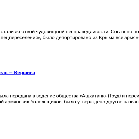
стали жертвой чудовищной несправедливости. Согласно по
спецпереселения», было депортировано из Крыма все армянс
цель — Вершина
ыла передана в ведение общества «Ашхатанк» (Труд) и переи
й армянских болельщиков, было утверждено другое названи