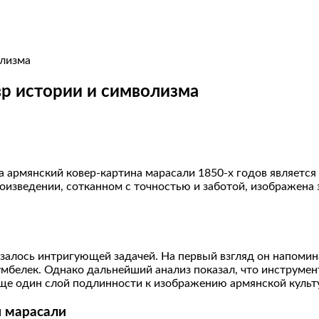
р истории и символизма
 армянский ковер-картина марасали 1850-х годов является 
роизведении, сотканном с точностью и заботой, изображен
залось интригующей задачей. На первый взгляд он напомин
умбелек. Однако дальнейший анализ показал, что инструмен
ще один слой подлинности к изображению армянской культу
ы марасали