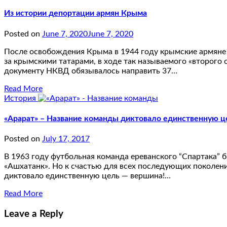
Из истории депортации армян Крыма
Posted on
June 7, 2020
June 7, 2020
После освобождения Крыма в 1944 году крымские армяне 
за крымскими татарами, в ходе так называемого «второго 
документу НКВД обязывалось направить 37…
Read More
История
«Арарат» – Название команды диктовало единственную 
Posted on
July 17, 2017
В 1963 году футбольная команда ереванского “Спартака” б
«Ашхатанк». Но к счастью для всех последующих поколени
диктовало единственную цель — вершина!…
Read More
Leave a Reply