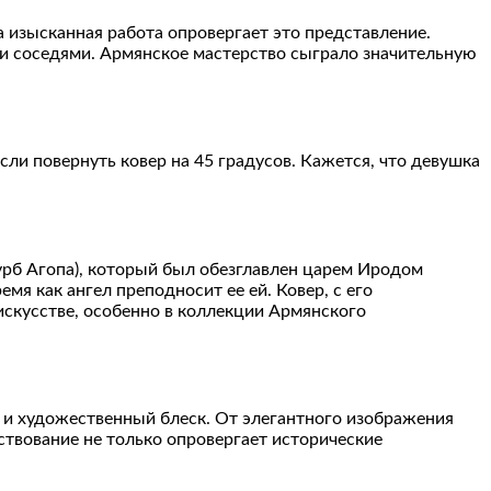
а изысканная работа опровергает это представление.
ми соседями. Армянское мастерство сыграло значительную
ли повернуть ковер на 45 градусов. Кажется, что девушка
урб Агопа), который был обезглавлен царем Иродом
я как ангел преподносит ее ей. Ковер, с его
скусстве, особенно в коллекции Армянского
 и художественный блеск. От элегантного изображения
ствование не только опровергает исторические