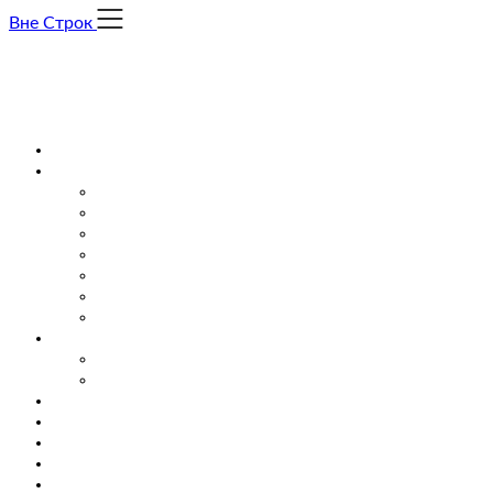
Skip
Вне Строк
to
content