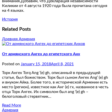
внимания.Добавим, что Декларация независимости
Киликии от 4 августа 1920 года была прочитана сегодня
на 4 языках.
История
Related Posts
Древняя Армения
От армянского Ангех до египетского Анх
Posted on
January 15, 2018
April 8, 2021
Торк Ангех Torq Ang ‘(e) gh, описанный в предыдущей
статье, был божеством. Торк был сыном Ангех Ang’ (e) gh
и внуком Айка. Более того, в исторической Армении есть
место (регион), известное как Анг (е) гх, названное в честь
отца Торк Ангех. Их символом был ang ‘(e) gh –
белоголовый стервятник…
Read More
Армения