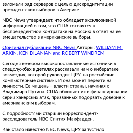
взломали ряд серверов с целью дискредититации
президентских выборов в Америке.
NBC News утверждает, что обладает эксклюзивной
информацией о том, что США готовятся к
беспрецедентной контратаке на Россию в ответ на ее
вмешательство в американские выборы.
Оригинал публикации NBC News
Авторы:
WILLIAM M.
ARKIN, KEN DILANIAN and ROBERT WINDREM
Сегодня вечером высокопоставленные источники в
спецслужбах в деталях рассказали нам о кибератаке
возмездия, которой руководит ЦРУ, на российские
компьютерные системы. И она может перейти на
личности. Ее мишень − власти страны, начиная с
Владимира Путина. США обвиняет их в финансировании
серии хакерских атак, призванных подорвать доверие к
американским выборам.
С подробностями старший корреспондент-
расследователь NBC Синтия Макфадден.
Как стало известно NBC News, ЦРУ запустило