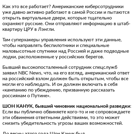
Как это все работает? Американские киберсотрудники
уже давно активно работают в самой России и пытаются
открыть виртуальные двери, которые тщательно
охраняют русские. Они отправляют информацию в штаб-
квартиру ЦРУ в Лэнгли.
Там суперхакеры управления используют эти данные,
чтобы направлять беспилотники и специальные
маловысотные спутники над Россией и даже подводные
лодки, расположенные у российских берегов.
Бывший высокопосталенный сотрудник спецслужб
заявил NBC News, что, на его взгляд, американский ответ
на российский взлом должен быть открытым, чтобы все
могли его наблюдать. И он должен включать в себя
«кампанию по убеждению, призванную рассказать
россиянам о Путине».
ШОН КАНУК, бывший чиновник национальной разведки
:
Если вы публично обвиняете кого-то и не сопровождаете
эти обвинения ответными действиями, то это может
снизить убедительность угрозы ваших возможностей.
До весны этого года Шон Канук был