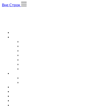
Skip
Вне Строк
to
content