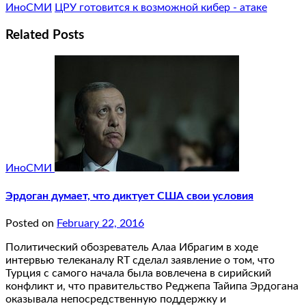
ИноСМИ
ЦРУ готовится к возможной кибер - атаке
Related Posts
ИноСМИ
Эрдоган думает, что диктует США свои условия
Posted on
February 22, 2016
Политический обозреватель Алаа Ибрагим в ходе
интервью телеканалу RT сделал заявление о том, что
Турция с самого начала была вовлечена в сирийский
конфликт и, что правительство Реджепа Тайипа Эрдогана
оказывала непосредственную поддержку и