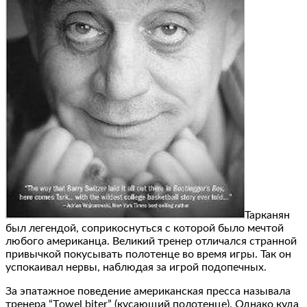
Тарканян
был легендой, соприкоснуться с которой было мечтой
любого американца. Великий тренер отличался странной
привычкой покусывать полотенце во время игры. Так он
успокаивал нервы, наблюдая за игрой подопечных.
За эпатажное поведение американская пресса называла
тренера “Тowel biter” (кусающий полотенце). Однако куда