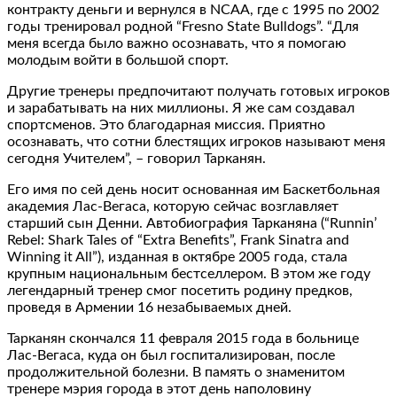
контракту деньги и вернулся в NCAA, где с 1995 по 2002
годы тренировал родной “Fresno State Bulldogs”. “Для
меня всегда было важно осознавать, что я помогаю
молодым войти в большой спорт.
Другие тренеры предпочитают получать готовых игроков
и зарабатывать на них миллионы. Я же сам создавал
спортсменов. Это благодарная миссия. Приятно
осознавать, что сотни блестящих игроков называют меня
сегодня Учителем”, – говорил Тарканян.
Его имя по сей день носит основанная им Баскетбольная
академия Лас-Вегаса, которую сейчас возглавляет
старший сын Денни. Автобиография Тарканяна (“Runnin’
Rebel: Shark Tales of “Extra Benefits”, Frank Sinatra and
Winning it All”), изданная в октябре 2005 года, стала
крупным национальным бестселлером. В этом же году
легендарный тренер смог посетить родину предков,
проведя в Армении 16 незабываемых дней.
Тарканян скончался 11 февраля 2015 года в больнице
Лас-Вегаса, куда он был госпитализирован, после
продолжительной болезни. В память о знаменитом
тренере мэрия города в этот день наполовину