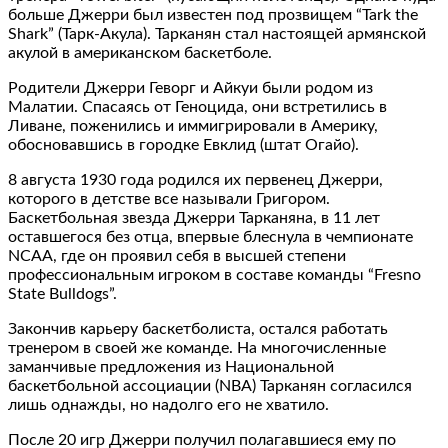
больше Джерри был известен под прозвищем “Tark the
Shark” (Тарк-Акула). Тарканян стал настоящей армянской
акулой в американском баскетболе.
Родители Джерри Геворг и Айкуи были родом из
Малатии. Спасаясь от Геноцида, они встретились в
Ливане, поженились и иммигрировали в Америку,
обосновавшись в городке Евклид (штат Огайо).
8 августа 1930 года родился их первенец Джерри,
которого в детстве все называли Григором.
Баскетбольная звезда Джерри Тарканяна, в 11 лет
оставшегося без отца, впервые блеснула в чемпионате
NCAA, где он проявил себя в высшей степени
профессиональным игроком в составе команды “Fresno
State Bulldogs”.
Закончив карьеру баскетболиста, остался работать
тренером в своей же команде. На многочисленные
заманчивые предложения из Национальной
баскетбольной ассоциации (NBA) Тарканян согласился
лишь однажды, но надолго его не хватило.
После 20 игр Джерри получил полагавшиеся ему по