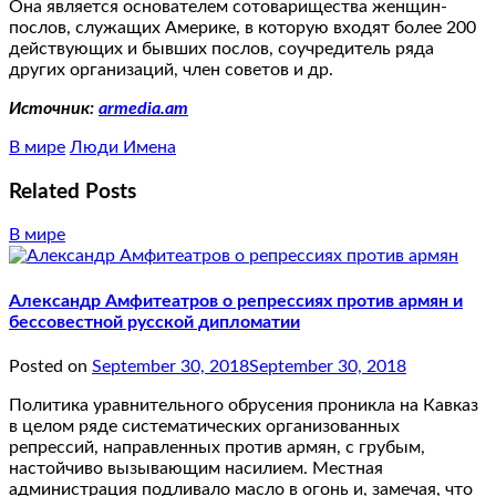
Она является основателем сотоварищества женщин-
послов, служащих Америке, в которую входят более 200
действующих и бывших послов, соучредитель ряда
других организаций, член советов и др.
Источник:
armedia.am
В мире
Люди Имена
Related Posts
В мире
Александр Амфитеатров о репрессиях против армян и
бессовестной русской дипломатии
Posted on
September 30, 2018
September 30, 2018
Политика уравнительного обрусения проникла на Кавказ
в целом ряде систематических организованных
репрессий, направленных против армян, с грубым,
настойчиво вызывающим насилием. Местная
администрация подливало масло в огонь и, замечая, что