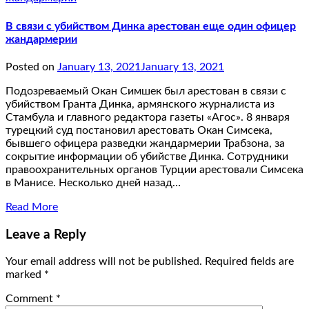
В связи с убийством Динка арестован еще один офицер
жандармерии
Posted on
January 13, 2021
January 13, 2021
Подозреваемый Окан Симшек был арестован в связи с
убийством Гранта Динка, армянского журналиста из
Стамбула и главного редактора газеты «Агос». 8 января
турецкий суд постановил арестовать Окан Симсека,
бывшего офицера разведки жандармерии Трабзона, за
сокрытие информации об убийстве Динка. Сотрудники
правоохранительных органов Турции арестовали Симсека
в Манисе. Несколько дней назад…
Read More
Leave a Reply
Your email address will not be published.
Required fields are
marked
*
Comment
*