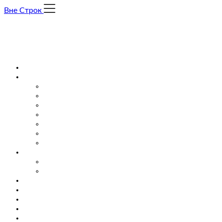
Skip
Вне Строк
to
content