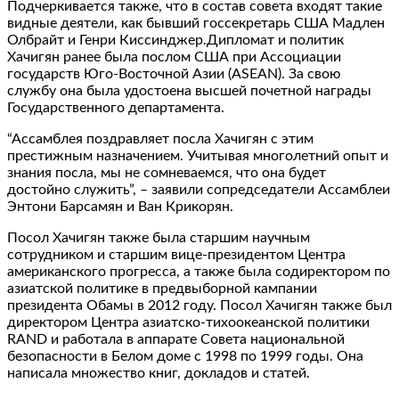
Подчеркивается также, что в состав совета входят такие
видные деятели, как бывший госсекретарь США Мадлен
Олбрайт и Генри Киссинджер.Дипломат и политик
Хачигян ранее была послом США при Ассоциации
государств Юго-Восточной Азии (ASEAN). За свою
службу она была удостоена высшей почетной награды
Государственного департамента.
“Ассамблея поздравляет посла Хачигян с этим
престижным назначением. Учитывая многолетний опыт и
знания посла, мы не сомневаемся, что она будет
достойно служить”, – заявили сопредседатели Ассамблеи
Энтони Барсамян и Ван Крикорян.
Посол Хачигян также была старшим научным
сотрудником и старшим вице-президентом Центра
американского прогресса, а также была содиректором по
азиатской политике в предвыборной кампании
президента Обамы в 2012 году. Посол Хачигян также был
директором Центра азиатско-тихоокеанской политики
RAND и работала в аппарате Совета национальной
безопасности в Белом доме с 1998 по 1999 годы. Она
написала множество книг, докладов и статей.