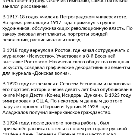
в Ростове-на-Дону. Окончив гимназию, самостоятельно
занялся рисованием.
В 1917-18 годах учился в Петроградском университете.
Во время революции 1917 года примкнул к группе
художников, обслуживающих революционную власть. По
заказу рисовал агитплакаты, портреты вождей
революции, расписывал агитпоезд.
В 1918 году вернулся в Ростов, где начал сотрудничать с
журналом «Искусство». Участвовал в 8-й Весенней
выставке Ростовско-Нахичеванского общества изящных
искусств, создавал графические декоративные элементы
для журнала «Донская волна».
В 1920 году встречался с Сергеем Есениным и нарисовал
его портрет, который через девять лет был опубликован в
книге Мэри Дэсти «Конец Исидоры Дункан». В 1923 году
эмигрировал в США. По некоторым данным до этого
пару лет провел в Персии и Турции. В 1928 году
Аладжалов получил американское гражданство.
В 1924 году, после долгого поиска работы, был
приглашён расписать стены в новом ресторане русской
графини Анны Зарнекау. Первые годы часто писал