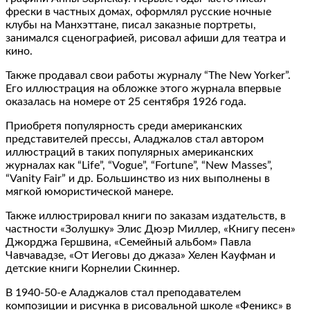
фрески в частных домах, оформлял русские ночные
клубы на Манхэттане, писал заказные портреты,
занимался сценографией, рисовал афиши для театра и
кино.
Также продавал свои работы журналу “The New Yorker”.
Его иллюстрация на обложке этого журнала впервые
оказалась на номере от 25 сентября 1926 года.
Приобретя популярность среди американских
представителей прессы, Аладжалов стал автором
иллюстраций в таких популярных американских
журналах как “Life”, “Vogue”, “Fortune”, “New Masses”,
“Vanity Fair” и др. Большинство из них выполнены в
мягкой юмористической манере.
Также иллюстрировал книги по заказам издательств, в
частности «Золушку» Элис Дюэр Миллер, «Книгу песен»
Джорджа Гершвина, «Семейный альбом» Павла
Чавчавадзе, «От Иеговы до джаза» Хелен Кауфман и
детские книги Корнелии Скиннер.
В 1940-50-е Аладжалов стал преподавателем
композиции и рисунка в рисовальной школе «Феникс» в