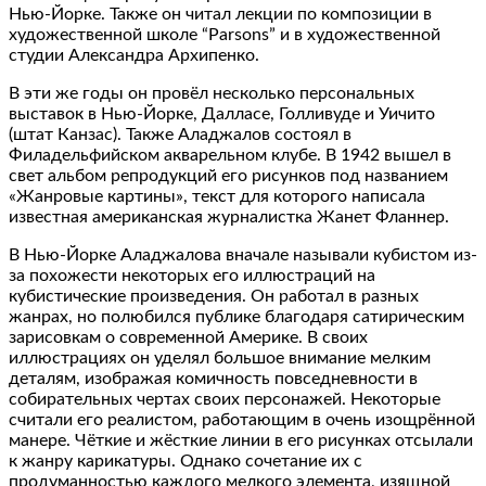
Нью-Йорке. Также он читал лекции по композиции в
художественной школе “Parsons” и в художественной
студии Александра Архипенко.
В эти же годы он провёл несколько персональных
выставок в Нью-Йорке, Далласе, Голливуде и Уичито
(штат Канзас). Также Аладжалов состоял в
Филадельфийском акварельном клубе. В 1942 вышел в
свет альбом репродукций его рисунков под названием
«Жанровые картины», текст для которого написала
известная американская журналистка Жанет Фланнер.
В Нью-Йорке Аладжалова вначале называли кубистом из-
за похожести некоторых его иллюстраций на
кубистические произведения. Он работал в разных
жанрах, но полюбился публике благодаря сатирическим
зарисовкам о современной Америке. В своих
иллюстрациях он уделял большое внимание мелким
деталям, изображая комичность повседневности в
собирательных чертах своих персонажей. Некоторые
считали его реалистом, работающим в очень изощрённой
манере. Чёткие и жёсткие линии в его рисунках отсылали
к жанру карикатуры. Однако сочетание их с
продуманностью каждого мелкого элемента, изящной