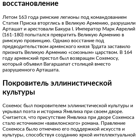
восстановление
Летом 163 года римские легионы под командованием
Статия Приска вторглись в Великую Армению, разрушили
Арташат и арестовали Бакура I. Император Марк Аврелий
(161-180) попытался превратить Великую Армению в
римскую провинцию. Однако восстание под
предводительством армянского князя Трдата заставило
признать Великую Армению «союзным» царством. В 164
году армянский престол был возвращен Сохемосу,
который объявил Вагаршапат столицей вместо
разрушенного Арташата.
Покровитель эллинистической
культуры
Сохемос был покровителем эллинистической культуры и
укрывал поэта и историка Ямвлиха при своем дворе.
Считается, что присутствие Ямвлиха при дворе Сохемоса
стало источником «вавилонского» романа. Правление
Сохемоса было отмечено его поддержкой искусств и
культуры, способствуя созданию яркой интеллектуальной