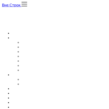
Skip
Вне Строк
to
content