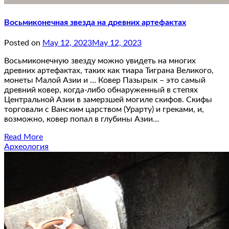
Восьмиконечная звезда на древних артефактах
Posted on
May 12, 2023
May 12, 2023
Восьмиконечную звезду можно увидеть на многих
древних артефактах, таких как тиара Тиграна Великого,
монеты Малой Азии и … Ковер Пазырык – это самый
древний ковер, когда-либо обнаруженный в степях
Центральной Азии в замерзшей могиле скифов. Скифы
торговали с Ванским царством (Урарту) и греками, и,
возможно, ковер попал в глубины Азии…
Read More
Археология