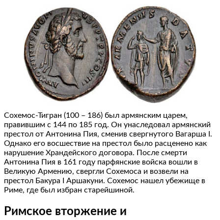
Сохемос-Тигран (100 – 186) был армянским царем,
правившим с 144 по 185 год. Он унаследовал армянский
престол от Антонина Пия, сменив свергнутого Вагарша I.
Однако его восшествие на престол было расценено как
нарушение Храндейского договора. После смерти
Антонина Пия в 161 году парфянские войска вошли в
Великую Армению, свергли Сохемоса и возвели на
престол Бакура I Аршакуни. Сохемос нашел убежище в
Риме, где был избран старейшиной.
Римское вторжение и