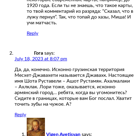
1920 года. Если ты не знаешь, что такое карты,
то твой комментарий из разряда: “Сказал, что в
лужу пернул”. Так, что топай до хазы, Миша! И
учи матчасть.
Reply
Гога
says:
July 18, 2023 at 8:07 pm
Да, да, конечно. Исконно грузинская территория
Месхет-Джавахети называется Джавахк. Настоящее
имя Шота Руставели – Ашот Рустамян. Ахалкалаки
– Ахлклак. Лори тоже, оказывается, исконно
армянский город… ребята, когда вы угомонитесь?
Сидите в границах, которые вам Бог послал. Хватит
точить зубы на чужое. А?
Reply
Vigen Avetisyan
says: