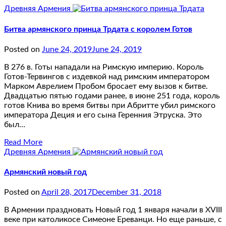
Древняя Армения
Битва армянского принца Трдата с королем Готов
Posted on
June 24, 2019
June 24, 2019
В 276 в. Готы нападали на Римскую империю. Король
Готов-Тервингов с издевкой над римским императором
Марком Аврелием Пробом бросает ему вызов к битве.
Двадцатью пятью годами ранее, в июне 251 года, король
готов Книва во время битвы при Абритте убил римского
императора Деция и его сына Геренния Этруска. Это
был…
Read More
Древняя Армения
Армянский новый год
Posted on
April 28, 2017
December 31, 2018
В Армении праздновать Новый год 1 января начали в XVIII
веке при католикосе Симеоне Ереванци. Но еще раньше, с