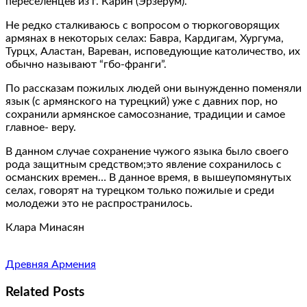
переселенцев из г. Карин (Эрзерум).
Не редко сталкиваюсь с вопросом о тюркоговорящих
армянах в некоторых селах: Бавра, Кардигам, Хургума,
Турцх, Аластан, Вареван, исповедующие католичество, их
обычно называют “гбо-франги”.
По рассказам пожилых людей они вынужденно поменяли
язык (с армянского на турецкий) уже с давних пор, но
сохранили армянское самосознание, традиции и самое
главное- веру.
В данном случае сохранение чужого языка было своего
рода защитным средством;это явление сохранилось с
османских времен… В данное время, в вышеупомянутых
селах, говорят на турецком только пожилые и среди
молодежи это не распространилось.
Клара Минасян
Древняя Армения
Related Posts