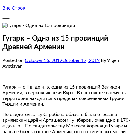
Вне Строк
Гугарк – Одна из 15 провинций
Древней Армении
Posted on
October 16, 2019
October 17, 2019
By Vigen
Avetisyan
Гугарк — с II в. до н. э. одна из 15 провинций Великой
Армении, в верховьях реки Кура . В настоящее время эта
территория находится в пределах современных Грузии,
Турции и Армении.
По свидетельству Страбона область была отрезана
армянским царём Арташесом I у иберов , очевидно в 170-
е до н. э. . По свидетельству Мовсеса Хоренаци Гугарк и
раньше был в составе Армении, но потом ибери смогли