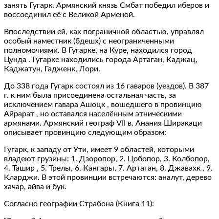
занять Гугарк. Армянский князь Смбат победил иберов и
воссоединил её с Великой Арменой.
Впоследствии ей, как пограничной областью, управлял
особый наместник (бдешх) с неограниченными
полномочиями. В Гугарке, на Куре, находился город
Цунда . Гугарке находились города Артаган, Каджац,
Каджатун, Гадженк, Лори.
До 338 года Гугарк состоял из 16 гаваров (уездов). В 387
г. к ним была присоединена остальная часть, за
исключением гавара Ашоцк , вошедшего в провинцию
Айрарат , но оставался населённым этническими
армянами. Армянский географ VII в. Анания Ширакаци
описывает провинцию следующим образом:
Гугарк, к западу от Ути, имеет 9 областей, которыми
владеют грузины: 1. Дзоропор, 2. Цобопор, 3. Колбопор,
4. Ташир , 5. Трелы, 6. Кангары, 7. Артаган, 8. Джавахк , 9.
Кларджи. В этой провинции встречаются: аналут, дерево
хачар, айва и бук.
Согласно географии Страбона (Книга 11):