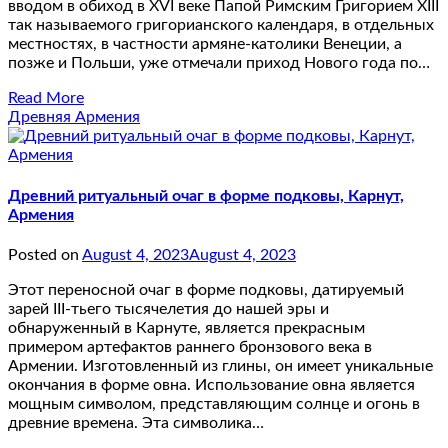
вводом в обиход в XVI веке Папой Римским Григорием XIII
так называемого григорианского календаря, в отдельных
местностях, в частности армяне-католики Венеции, а
позже и Польши, уже отмечали приход Нового года по…
Read More
Древняя Армения
Древний ритуальный очаг в форме подковы, Карнут,
Армения
Posted on
August 4, 2023
August 4, 2023
Этот переносной очаг в форме подковы, датируемый
зарей III-тьего тысячелетия до нашей эры и
обнаруженный в Карнуте, является прекрасным
примером артефактов раннего бронзового века в
Армении. Изготовленный из глины, он имеет уникальные
окончания в форме овна. Использование овна является
мощным символом, представляющим солнце и огонь в
древние времена. Эта символика…