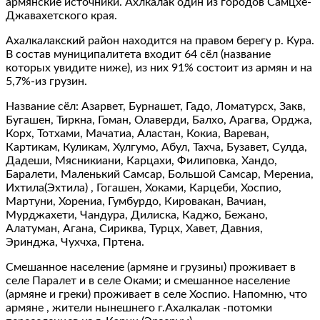
армянские источники. Ахлкалак один из городов Самцхе-
Джавахетского края.
Ахалкалакский район находится на правом берегу р. Кура.
В состав муниципалитета входит 64 сёл (название
которых увидите ниже), из них 91% состоит из армян и на
5,7%-из грузин.
Название сёл: Азарвет, Бурнашет, Гадо, Ломатурсх, Закв,
Бугашен, Тиркна, Гоман, Олаверди, Балхо, Арагва, Орджа,
Корх, Тотхами, Мачатиа, Аластан, Кокиа, Вареван,
Картикам, Куликам, Хулгумо, Абул, Тахча, Бузавет, Сулда,
Дадеши, Мясникиани, Карцахи, Филиповка, Хандо,
Баралети, Маленький Самсар, Большой Самсар, Мерениа,
Ихтила(Эхтила) , Гогашен, Хоками, Карцеби, Хоспио,
Мартуни, Хорениа, Гумбурдо, Кировакан, Вачиан,
Мурджахети, Чандура, Дилиска, Каджо, Бежано,
Алатуман, Агана, Сириква, Турцх, Хавет, Давния,
Эринджа, Чухчха, Пртена.
Смешанное население (армяне и грузины) проживает в
селе Паралет и в селе Оками; и смешанное население
(армяне и греки) проживает в селе Хоспио. Напомню, что
армяне , жители нынешнего г.Ахалкалак -потомки