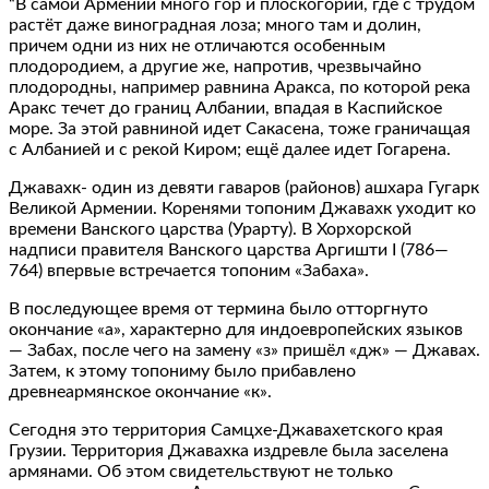
“В самой Армении много гор и плоскогорий, где с трудом
растёт даже виноградная лоза; много там и долин,
причем одни из них не отличаются особенным
плодородием, а другие же, напротив, чрезвычайно
плодородны, например равнина Аракса, по которой река
Аракс течет до границ Албании, впадая в Каспийское
море. За этой равниной идет Сакасена, тоже граничащая
с Албанией и с рекой Киром; ещё далее идет Гогарена.
Джавахк- один из девяти гаваров (районов) ашхара Гугарк
Великой Армении. Коренями топоним Джавахк уходит ко
времени Ванского царства (Урарту). В Хорхорской
надписи правителя Ванского царства Аргишти I (786—
764) впервые встречается топоним «Забаха».
В последующее время от термина было отторгнуто
окончание «а», характерно для индоевропейских языков
— Забах, после чего на замену «з» пришёл «дж» — Джавах.
Затем, к этому топониму было прибавлено
древнеармянское окончание «к».
Сегодня это территория Самцхе-Джавахетского края
Грузии. Территория Джавахка издревле была заселена
армянами. Об этом свидетельствуют не только