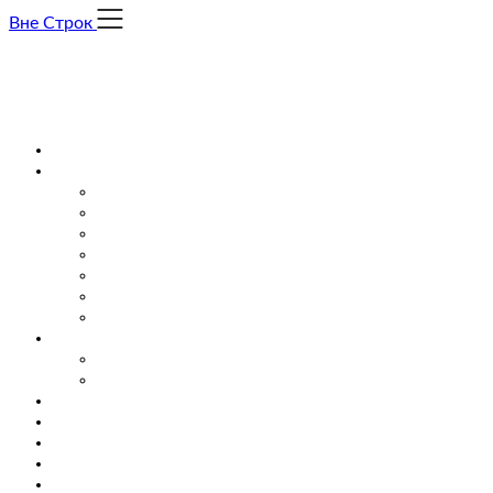
Skip
Вне Строк
to
content