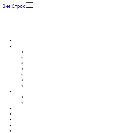
Skip
Вне Строк
to
content