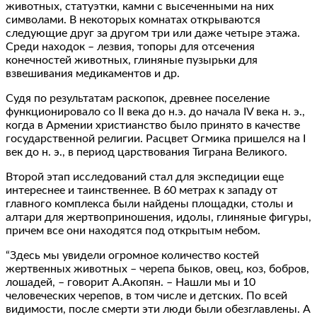
животных, статуэтки, камни с высеченными на них
символами. В некоторых комнатах открываются
следующие друг за другом три или даже четыре этажа.
Cреди находок – лезвия, топоры для отсечения
конечностей животных, глиняные пузырьки для
взвешивания медикаментов и др.
Судя по результатам раскопок, древнее поселение
функционировало со II века до н.э. до начала IV века н. э.,
когда в Армении христианство было принято в качестве
государственной религии. Расцвет Огмика пришелся на I
век до н. э., в период царствования Тиграна Великого.
Второй этап исследований стал для экспедиции еще
интереснее и таинственнее. В 60 метрах к западу от
главного комплекса были найдены площадки, столы и
алтари для жертвоприношения, идолы, глиняные фигуры,
причем все они находятся под открытым небом.
“Здесь мы увидели огромное количество костей
жертвенных животных – черепа быков, овец, коз, бобров,
лошадей, – говорит А.Акопян. – Нашли мы и 10
человеческих черепов, в том числе и детских. По всей
видимости, после смерти эти люди были обезглавлены. А