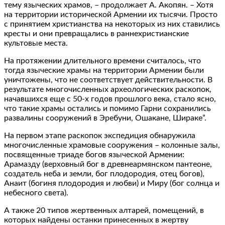
тему языческих храмов, – продолжает А. Акопян. – Хотя
на территории исторической Армении их тысячи. Просто
с принятием христианства на некоторых из них ставились
кресты и они превращались в раннехристианские
культовые места.
На протяжении длительного времени считалось, что
тогда языческие храмы на территории Армении были
уничтожены, что не соответствует действительности. В
результате многочисленных археологических раскопок,
начавшихся еще с 50-х годов прошлого века, стало ясно,
что такие храмы остались и помимо Гарни сохранились
развалины сооружений в Эребуни, Ошакане, Шираке”.
На первом этапе раскопок экспедиция обнаружила
многочисленные храмовые сооружения – колонные залы,
посвященные триаде богов языческой Армении:
Арамазду (верховный бог в древнеармянском пантеоне,
создатель неба и земли, бог плодородия, отец богов),
Анаит (богиня плодородия и любви) и Миру (бог солнца и
небесного света).
А также 20 типов жертвенных алтарей, помещений, в
которых найдены останки принесенных в жертву