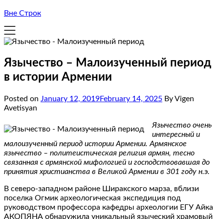
Вне Строк
Язычество – Малоизученный период
в истории Армении
Posted on
January 12, 2019
February 14, 2025
By Vigen
Avetisyan
Язычество очень
интересный и
малоизученный период истории Армении. Армянское
язычество – политеистическая религия армян, тесно
связанная с армянской мифологией и господствовавшая до
принятия христианства в Великой Армении в 301 году н.э.
В северо-западном районе Ширакского марза, вблизи
поселка Огмик археологическая экспедиция под
руководством профессора кафедры археологии ЕГУ Айка
АКОПЯНА обнаружила уникальный языческий храмовый