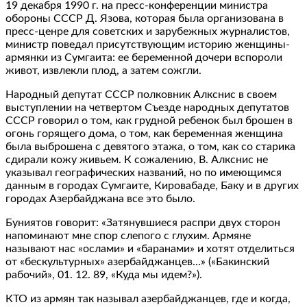
19 декабря 1990 г. на пресс-конференции министра
обороны СССР Д. Язова, которая была организована в
пресс-ценре для советских и зарубежных журналистов,
министр поведал присутствующим историю женщины-
армянки из Сумгаита: ее беременной дочери вспороли
живот, извлекли плод, а затем сожгли.
Народный депутат СССР полковник Алкснис в своем
выступлении на четвертом Съезде народных депутатов
СССР говорил о том, как грудной ребенок был брошен в
огонь горящего дома, о том, как беременная женщина
была выброшена с девятого этажа, о том, как со старика
сдирали кожу живьем. К сожалению, В. Алкснис не
указывал географических названий, но по имеющимся
данным в городах Сумгаите, Кировабаде, Баку и в других
городах Азербайджана все это было.
Буниятов говорит: «Затянувшиеся распри двух сторон
напоминают мне спор слепого с глухим. Армяне
называют нас «ослами» и «баранами» и хотят отделиться
от «бескультурных» азербайджанцев…» («Бакинский
рабочий», 01. 12. 89, «Куда мы идем?»).
КТО из армян так называл азербайджанцев, где и когда,