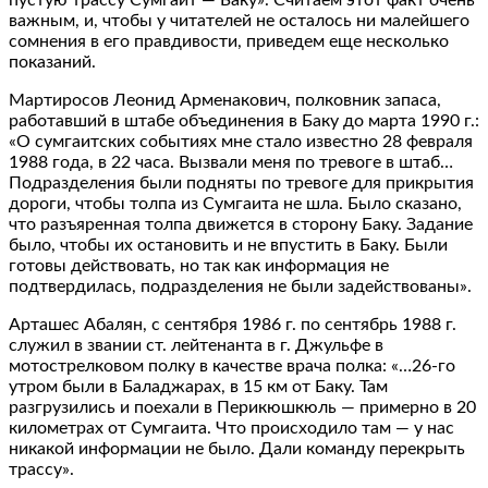
важным, и, чтобы у читателей не осталось ни малейшего
сомнения в его правдивости, приведем еще несколько
показаний.
Мартиросов Леонид Арменакович, полковник запаса,
работавший в штабе объединения в Баку до марта 1990 г.:
«О сумгаитских событиях мне стало известно 28 февраля
1988 года, в 22 часа. Вызвали меня по тревоге в штаб…
Подразделения были подняты по тревоге для прикрытия
дороги, чтобы толпа из Сумгаита не шла. Было сказано,
что разъяренная толпа движется в сторону Баку. Задание
было, чтобы их остановить и не впустить в Баку. Были
готовы действовать, но так как информация не
подтвердилась, подразделения не были задействованы».
Арташес Абалян, с сентября 1986 г. по сентябрь 1988 г.
служил в звании ст. лейтенанта в г. Джульфе в
мотострелковом полку в качестве врача полка: «…26-го
утром были в Баладжарах, в 15 км от Баку. Там
разгрузились и поехали в Перикюшкюль — примерно в 20
километрах от Сумгаита. Что происходило там — у нас
никакой информации не было. Дали команду перекрыть
трассу».