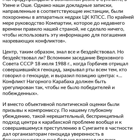
Узене и Оше. Однако наши докладные записки,
направленные в соответствующие инстанции, были
похоронены в аппаратных недрах ЦК КПСС. По крайней
мере руководство Компартии, которое до недавнего
времени правило нашей страной, не сделало ничего,
чтобы использовать эту информацию для погашения
назревающих конфликтов».
Центр, таким образом, знал все и бездействовал. Но
бездействовал ли? Вспомним заседание Верховного
Совета СССР 18 июля 1988 г., когда Горбачев отрицал
совершившийся геноцид, закрывал рты всем тем, кто
говорил о геноциде, и выразил позицию центра: «…
Конфликт Нагорного Карабаха должен быть
урегулирован так, чтобы не было победителей и
побежденных».
И вместо объективной политической оценки были
призывы к компромиссу. По нашему глубокому
убеждению, такой нерешительный, беспринципный
подход центра к карабахской проблеме вообще и к
совершившемуся преступлению в Сумгаите в частности
дал организаторам геноцида уверенность в
безнаказанности и еще больше развязал им руки.