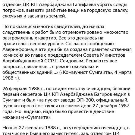
отделом ЦК КП Азербайджана Гапифаева убрать следы
погромов, вывезти разбитые вещи на городскую свалку,
сжечь их и засыпать землей.
По показаниям многих свидетелей, до начала
следственных работ было отремонтировано множество
разгромленных квартир. Все это делалось на
правительственном уровне. Согласно сообщению
Азеринформа, в эти дни была создана правительственная
комиссия во главе с председателем Совета Министров
Азербайджанской ССР Г. Сеидовым. Решаются все
вопросы, связанные… с ремонтом жилых и
общественных зданий…» («Коммунист Сумгаита», 4 марта
1988 г.).
26 февраля 1988 г., по свидетельству очевидцев, бывший
первый секретарь ЦК КП Азербайджана Багиров ездил в
Сумгаит и был «на пуске» завода ЭП-300, официальный,
пуск которого состоялся на самом деле 27 декабря 1987
года. Но, видимо, надо было привести в действие
механизм «Сумгаита».
Ночью 27 февраля 1988 г., по утверждению очевидцев, в
том числе и бывшего заместителя, зав. отделгом ЦК