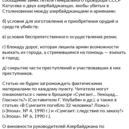
сообщение заместителя генерального прокурора СССР
Катусева о двух азербайджанцах, якобы убитых в
Столкновении между азербайджанцами и армянами;
б) условия для изготовления и приобретения орудий и
средств убийств;
в) условия беспрепятственного осуществления резни;
г) блокаду дорог, которая лишила армян возможности
выехать из города, а стремившимся на помощь — въехать
в город;
д) сокрытие части преступлений и участвовавших в них
преступников.
Статью не будем загромождать фактическими
материалами по каждому пункту. Читатели могут
ознакомиться с ними в брошюре «Сумгаит… Геноцид…
Гласность?» (Составители Г. Улубабян и др.), а также в
статьях «В Сумгаите погибло 32 человека? Ложь!»
(«Эпоха», № 4, 1990 г.) и «Сумгаит: следствие по заказу?»
(«Эпоха». № 6, 1990 г.).
О виновности руководителей Азербайджана по