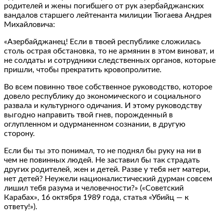
родителей и жены погибшего от рук азербайджанских
вандалов старшего лейтенанта милиции Тюгаева Андрея
Михайловича:
«Азербайджанец! Если в твоей республике сложилась
столь острая обстановка, то не армянин в этом виноват, и
не солдаты и сотрудники следственных органов, которые
пришли, чтобы прекратить кровопролитие.
Во всем повинно твое собственное руководство, которое
довело республику до экономического и социального
развала и культурного одичания. И этому руководству
выгодно направить твой гнев, порожденный в
оглупленном и одурманенном сознании, в другую
сторону.
Если бы ты это понимал, то не поднял бы руку на ни в
чем не повинных людей. Не заставил бы так страдать
других родителей, жен и детей. Разве у тебя нет матери,
нет детей? Неужели националистический дурман совсем
лишил тебя разума и человечности?» («Советский
Карабах», 16 октября 1989 года, статья «Убийц — к
ответу!»).