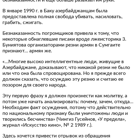
В январе 1990 г. в Баку азербайджанцам была
предоставлена полная свобода убивать, насиловать,
грабить, сжигать.
Безнаказанность погромщиков привела к тому, что
некоторые обнаглевшие писаки вроде лжеисторика 3.
Буниятова организаторами резни армян в Сумгаите
признают… армян же.
«…Многие высоко интеллигентные люди, живущие в
Азербайджане, доказывают, что никакой резни не было
или что она была спровоцирована. Но я прежде всего
должен сказать, что осуждаю эту резню и считаю ее
позором для своего народа.
Эту первую фразу я должен произнести как молитву, а
потом уже начать анализировать: почему, зачем, откуда…
Необходим факт осуждения, потому что действительно
по национальному признаку были уничтожены люди и
творились бесчинства» (Чингиз Гусейнов, «У предела»,
журнал «Искусство кино», № 2 1989 г.).
Здесь хочется привести отрывок из обращения