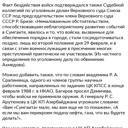
Факт бездействия войск подтверждался также Судебной
коллегией по уголовным делам Верховного суда Союза
ССР под председательством члена Верховного суда
СССР Р. Бризе: «Немаловажным обстоятельством,
способствовавшим неблагоприятному развитию событий
в Сумгаите, явилось и то, что войска, вызванные для
обеспечения порядка в городе, стали сосредоточиваться
поздно, лишь во второй половине дня 29 февраля, и в
связи с этим военнослужащие в пресечении многих
преступлений практически не участвовали. (Из частного
определения по уголовному делу по обвинению
Ахмедова).
Можно добавить также, что по словам академика Р. А.
Срапинянца, одного из членов группы научных
работников, направленных по заданию ЦК КПСС в конце
февраля 1988 г. в НКАО, Багиров просил Демичева,
чтобы войска не применяли оружия. А генералу Р. С.
Арутюнову в ЦК КП Азербайджана угрожали словами:
«Вам «Сумгаита» мало, мы вам еще не то покажем», «А
если мы вам перекроем подачу нефти, газа, что вы будете
делать?».