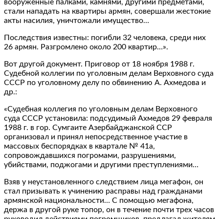
вооруженные палками, камнями, другими предметами,
стали нападать на квартиры армян, совершали жестокие
акты насилия, уничтожали имущество…
Последствия известны: погибли 32 человека, среди них
26 армян. Разгромлено около 200 квартир…».
Вот другой документ. Приговор от 18 ноября 1988 г.
Судебной коллегии по уголовным делам Верховного суда
СССР по уголовному делу по обвинению А. Ахмедова и
др.:
«Судебная коллегия по уголовным делам Верховного
суда СССР установила: подсудимый Ахмедов 29 февраля
1988 г. в гор. Сумгаите Азербайджанской ССР
организовал и принял непосредственное участие в
массовых беспорядках в квартале № 41а,
сопровождавшихся погромами, разрушениями,
убийствами, поджогами и другими преступлениями…
Взяв у неустановленного следствием лица мегафон, он
стал призывать к учинению расправы над гражданами
армянской национальности… С помощью мегафона,
держа в другой руке топор, он в течение почти трех часов
руководил действиями погромщиков, предлагал жителям