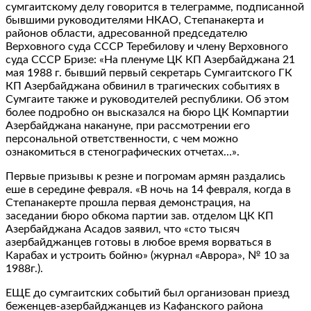
сумгаитскому делу говорится в телеграмме, подписанной
бывшими руководителями НКАО, Степанакерта и
районов области, адресованной председателю
Верховного суда СССР Теребилову и члену Верховного
суда СССР Бризе: «На пленуме ЦК КП Азербайджана 21
мая 1988 г. бывший первый секретарь Сумгаитского ГК
КП Азербайджана обвинил в трагических событиях в
Сумгаите также и руководителей республики. Об этом
более подробно он высказался на бюро ЦК Компартии
Азербайджана накануне, при рассмотрении его
персональной ответственности, с чем можно
ознакомиться в стенографических отчетах…».
Первые призывы к резне и погромам армян раздались
еше в середине февраля. «В ночь на 14 февраля, когда в
Степанакерте прошла первая демонстрация, на
заседании бюро обкома партии зав. отделом ЦК КП
Азербайджана Асадов заявил, что «сто тысяч
азербайджанцев готовы в любое время ворваться в
Карабах и устроить бойню» (журнал «Аврора», № 10 за
1988г.).
ЕЩЕ до сумгаитских событий был организован приезд
беженцев-азербайджанцев из Кафанского района