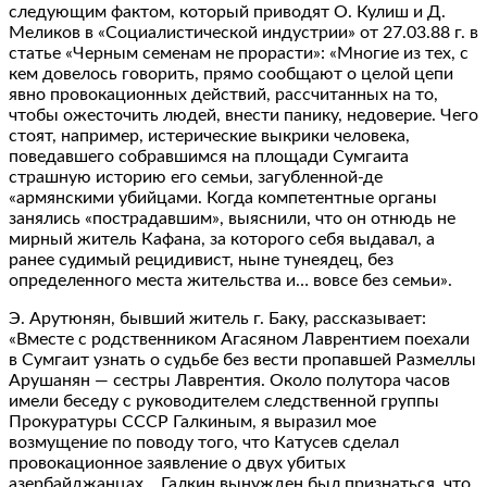
следующим фактом, который приводят О. Кулиш и Д.
Меликов в «Социалистической индустрии» от 27.03.88 г. в
статье «Черным семенам не прорасти»: «Многие из тех, с
кем довелось говорить, прямо сообщают о целой цепи
явно провокационных действий, рассчитанных на то,
чтобы ожесточить людей, внести панику, недоверие. Чего
стоят, например, истерические выкрики человека,
поведавшего собравшимся на площади Сумгаита
страшную историю его семьи, загубленной-де
«армянскими убийцами. Когда компетентные органы
занялись «пострадавшим», выяснили, что он отнюдь не
мирный житель Кафана, за которого себя выдавал, а
ранее судимый рецидивист, ныне тунеядец, без
определенного места жительства и… вовсе без семьи».
Э. Арутюнян, бывший житель г. Баку, рассказывает:
«Вместе с родственником Агасяном Лаврентием поехали
в Сумгаит узнать о судьбе без вести пропавшей Размеллы
Арушанян — сестры Лаврентия. Около полутора часов
имели беседу с руководителем следственной группы
Прокуратуры СССР Галкиным, я выразил мое
возмущение по поводу того, что Катусев сделал
провокационное заявление о двух убитых
азербайджанцах… Галкин вынужден был признаться, что