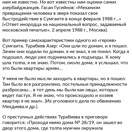
нам не известно. Но вот известны нам оценки самих
азербайджанцев. Гасан Гусейнов: «Механизм
превращения человека в зверя показал свое
быстродействие в Сумгаите в конце февраля 1988 г…»
(«Ответ инородца на национальный вопрос, задаваемый
московской печатью», 2 апреля 1988 г., Москва).
Вот пример самохарактеристики одного из «героев»
Сумгаита. Турабиев Азер: «Они шли по домам, и я пошел.
Зачем они ходили по домам, я не знал, я не понял. Когда я
подошел, люди уже поднимались в подъезды. К кому
шла толпа, я не знаю. Потом, около дома, я услышал, что
это были квартиры армян…
У меня не было мысли заходить в квартиры, но я пошел.
Там было все разгромлено, постельные принадлежности
разбросаны… в тот день мы были как овцы, которых
ведет пастух. Я не знаю, что происходило и хозяев
квартир я не знал». (Из уголовного дела по обвинению
Мехдиева.и др.).
О преступных действиях Турабиева в приговоре
говорится: «Проходя мимо дома № 28/19, он зашел во
двор этого дома, где толпа мужчин окружила