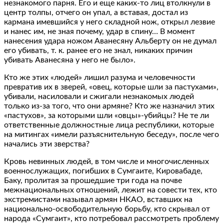
незнакомого парня. Его и еще каких-то лиц втолкнули в
центр толпы, отчего он упал, а вставая, достал из
кармана имевшийся у него складной нож, открыл лезвие
и нанес им, не зная почему, удар в спину… В момент
нанесения удара ножом Аванесяну Альберту он не думал
его убивать, т. к. ранее его не знал, никаких причин
убивать Аванесяна у него не было».
Кто же этих «людей» лишил разума и человечности
превратив их в зверей, «овец, которые шли за пастухами»,
убивали, насиловали и сжигали незнакомых людей
только из-за того, что они армяне? Кто же назначил этих
«пастухов», за которыми шли «овцы»-убийцы? Не те ли
ответственные должностные лица республики, которые
на митингах «имели разъяснительную беседу», после чего
начались эти зверства?
Кровь невинных людей, в том числе и многочисленных
военнослужащих, погибших в Сумгаите, Кировабаде,
Баку, пролитая за прошедшие три года на почве
межнациональных отношений, лежит на совести тех, кто
экстремистами называл армян НКАО, вставших на
национально-освободительную борьбу, кто скрывал от
народа «Сумгаит», кто потребовал рассмотреть проблему