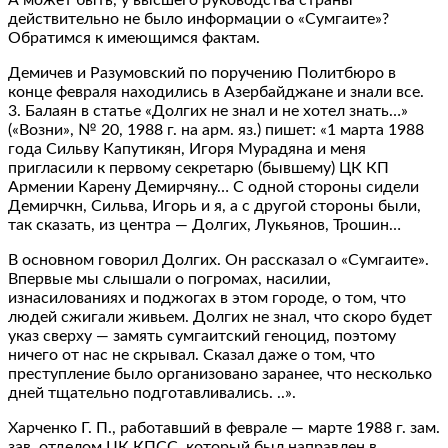
действительно не было информации о «Сумгаите»?
Обратимся к имеющимся фактам.
Демичев и Разумовский по поручению Политбюро в
конце февраля находились в Азербайджане и знали все.
3. Балаян в статье «Долгих не знал и не хотел знать…»
(«Возни», № 20, 1988 г. на арм. яз.) пишет: «1 марта 1988
года Сильву Капутикян, Игоря Мурадяна и меня
пригласили к первому секретарю (бывшему) ЦК КП
Армении Карену Демирчяну… С одной стороны сидели
Демирчкн, Сильва, Игорь и я, а с другой стороны были,
так сказать, из центра — Долгих, Лукьянов, Трошин…
В основном говорил Долгих. Он рассказал о «Сумгаите».
Впервые мы слышали о погромах, насилии,
изнасилованиях и поджогах в этом городе, о том, что
людей сжигали живьем. Долгих не знал, что скоро будет
указ сверху — замять сумгаитский геноцид, поэтому
ничего от нас не скрывал. Сказал даже о том, что
преступление было организовано заранее, что несколько
дней тщательно подготавливались. ..».
Харченко Г. П., работавший в феврале — марте 1988 г. зам.
зав. отделом ЦК КПСС, который был направлен в