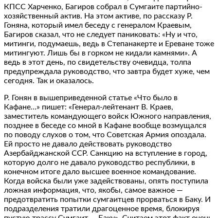
КПСС Харченко, Багиров собрал в Сумгаите партийно-
хозяйственный актив. На этом активе, по рассказу Р.
Гоняна, который имел беседу с генералом Краевым,
Багиров сказал, что не следует паниковать: «Ну и что,
митинги, подумаешь, ведь в Степанакерте и Ереване тоже
митингуют. Лишь бы в горком не кидали камнями». А
ведь в этот день, по свидетельству очевидца, толпа
предупреждала руководство, что завтра будет хуже, чем
сегодня. Так и оказалось.
Р. Гонян в вышеприведенной статье «Что было в
Кафане…» пишет: «Генерал-лейтенант В. Краев,
заместитель командующего войск Южного направления,
позднее в беседе со мной в Кафане вообще возмущался
по поводу слухов о том, что Советская Армия опоздала.
Ей просто не давало действовать руководство
Азербайджанской ССР. Санкцию на вступление в город,
которую долго не давало руководство республики, в
конечном итоге дало высшее военное командование.
Когда войска были уже задействованы, опять поступила
ложная информация, что, якобы, самое важное —
предотвратить попытки сумгаитцев прорваться в Баку. И
подразделения тратили драгоценное время, блокируя
пустую трассу Сумгаит — Баку». Считаем этот факт очень