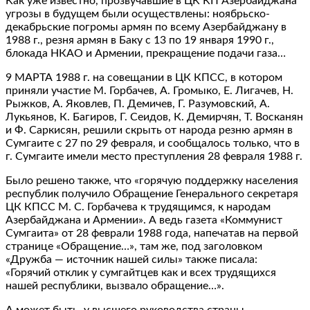
Как уже известно, прозвучавшие в ЦК КП Азербайджана
угрозы в будущем были осуществлены: ноябрьско-
декабрьские погромы армян по всему Азербайджану в
1988 г., резня армян в Баку с 13 по 19 января 1990 г.,
блокада НКАО и Армении, прекращение подачи газа…
9 МАРТА 1988 г. на совещании в ЦК КПСС, в котором
приняли участие М. Горбачев, А. Громыко, Е. Лигачев, Н.
Рыжков, А. Яковлев, П. Демичев, Г. Разумовский, А.
Лукьянов, К. Багиров, Г. Сеидов, К. Демирчян, Т. Восканян
и Ф. Саркисян, решили скрыть от народа резню армян в
Сумгаите с 27 по 29 февраля, и сообщалось только, что в
г. Сумгаите имели место преступления 28 февраля 1988 г.
Было решено также, что «горячую поддержку населения
республик получило Обращение Генерального секретаря
ЦК КПСС М. С. Горбачева к трудящимся, к народам
Азербайджана и Армении». А ведь газета «Коммунист
Сумгаита» от 28 феврали 1988 года, напечатав на первой
странице «Обращение…», там же, под заголовком
«Дружба — источник нашей силы» также писала:
«Горячий отклик у сумгайтцев как и всех трудящихся
нашей республики, вызвало обращение…».
А может быть, у высшего руководства страны