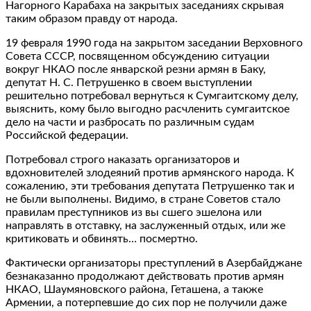
Нагорного Карабаха на закрытых заседаниях скрывая
таким образом правду от народа.
19 февраля 1990 года на закрытом заседании Верховного
Совета СССР, посвященном обсуждению ситуации
вокруг НКАО после январской резни армян в Баку,
депутат Н. С. Петрушенко в своем выступлении
решительно потребовал вернуться к Сумгаитскому делу,
выяснить, кому было выгодно расчленить сумгаитское
дело на части и разбросать по различным судам
Российской федерации.
Потребовал строго наказать организаторов и
вдохновителей злодеяний против армянского народа. К
сожалению, эти требования депутата Петрушенко так и
не были выполнены. Видимо, в стране Советов стало
правилам преступников из вы сшего эшелона или
направлять в отставку, на заслуженный отдых, или же
критиковать и обвинять… посмертно.
Фактически организаторы преступлений в Азербайджане
безнаказанно продолжают действовать против армян
НКАО, Шаумяновского района, Геташена, а также
Армении, а потерпевшие до сих пор не получили даже