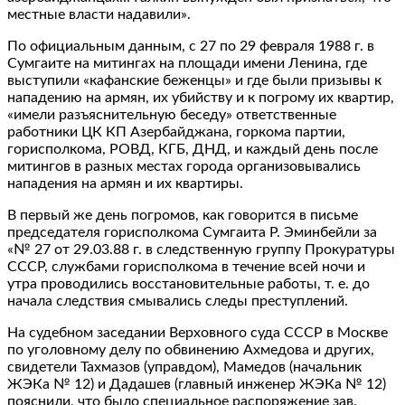
местные власти надавили».
По официальным данным, с 27 по 29 февраля 1988 г. в
Сумгаите на митингах на площади имени Ленина, где
выступили «кафанские беженцы» и где были призывы к
нападению на армян, их убийству и к погрому их квартир,
«имели разъяснительную беседу» ответственные
работники ЦК КП Азербайджана, горкома партии,
горисполкома, РОВД, КГБ, ДНД, и каждый день после
митингов в разных местах города организовывались
нападения на армян и их квартиры.
В первый же день погромов, как говорится в письме
председателя горисполкома Сумгаита Р. Эминбейли за
«№ 27 от 29.03.88 г. в следственную группу Прокуратуры
СССР, службами горисполкома в течение всей ночи и
утра проводились восстановительные работы, т. е. до
начала следствия смывались следы преступлений.
На судебном заседании Верховного суда СССР в Москве
по уголовному делу по обвинению Ахмедова и других,
свидетели Тахмазов (управдом), Мамедов (начальник
ЖЭКа № 12) и Дадашев (главный инженер ЖЭКа № 12)
пояснили, что было специальное распоряжение зав.