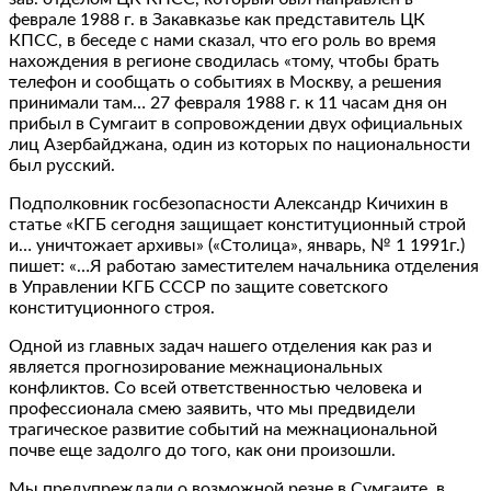
феврале 1988 г. в Закавказье как представитель ЦК
КПСС, в беседе с нами сказал, что его роль во время
нахождения в регионе сводилась «тому, чтобы брать
телефон и сообщать о событиях в Москву, а решения
принимали там… 27 февраля 1988 г. к 11 часам дня он
прибыл в Сумгаит в сопровождении двух официальных
лиц Азербайджана, один из которых по национальности
был русский.
Подполковник госбезопасности Александр Кичихин в
статье «КГБ сегодня защищает конституционный строй
и… уничтожает архивы» («Столица», январь, № 1 1991г.)
пишет: «…Я работаю заместителем начальника отделения
в Управлении КГБ СССР по защите советского
конституционного строя.
Одной из главных задач нашего отделения как раз и
является прогнозирование межнациональных
конфликтов. Со всей ответственностью человека и
профессионала смею заявить, что мы предвидели
трагическое развитие событий на межнациональной
почве еще задолго до того, как они произошли.
Мы предупреждали о возможной резне в Сумгаите, в