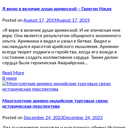
Я верю в величие души армянской – Гарегин Нжде
Posted on
August 17, 2019
August 17, 2019
«Я верю в величие души армянской: И не эпическая моя
вера: Она является результатом обширного жизненного
опыта. Армянина я видел и узнал в битвах. Видел и
наслаждался красотой арийского мышления. Армянин
всегда творит подвиги и геройства, когда его вожди в
состоянии создать коллективное сердце. Таким делом
сердца была героическая Аварайрская…
Read More
В мире
Многолетние армяно-индийские торговые связи:
историческая перспектива
Posted on
December 24, 2023
December 24, 2023
Два тысячелетия торговли и культурного обмена История