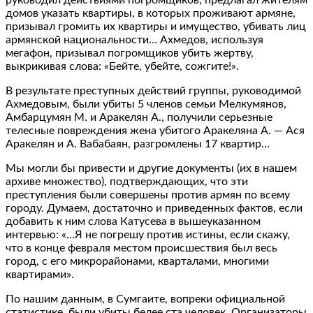
домов указать квартиры, в которых проживают армяне,
призывал громить их квартиры и имущество, убивать лиц
армянской национальности… Ахмедов, используя
мегафон, призывал погромщиков убить жертву,
выкрикивая слова: «Бейте, убейте, сожгите!».
В результате преступных действий группы, руководимой
Ахмедовым, были убиты 5 членов семьи Мелкумянов,
Амбарцумян М. и Аракелян А., получили серьезные
телесные повреждения жена убитого Аракеляна А. — Ася
Аракелян и А. Вабабаян, разгромлены 17 квартир…
Мы могли бы привести и другие документы (их в нашем
архиве множество), подтверждающих, что эти
преступления были совершены против армян по всему
городу. Думаем, достаточно и приведенных фактов, если
добавить к ним слова Катусева в вышеуказанном
интервью: «…Я не погрешу против истины, если скажу,
что в конце февраля местом происшествия был весь
город, с его микрорайонами, кварталами, многими
квартирами».
По нашим данным, в Сумгаите, вопреки официальной
статистике, были убиты белее ста человек. Организаторы