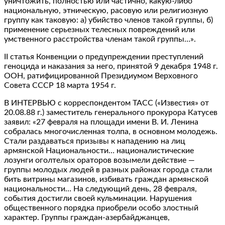
уничтожить, полностью или частично, какую-либо
национальную, этническую, расовую или религиозную
группу как таковую: а) убийство членов такой группы, б)
применение серьезных телесных повреждений или
умственного расстройства членам такой группы…».
II статья Конвенции о предупреждении преступлений
геноцида и наказания за него, принятой 9 декабря 1948 г.
ООН, ратифицированной Президиумом Верховного
Совета СССР 18 марта 1954 г.
В ИНТЕРВЬЮ с корреспондентом ТАСС («Известия» от
20.08.88 г.) заместитель генерального прокурора Катусев
заявил: «27 февраля на площади имени В. И. Ленина
собралась многочисленная толпа, в основном молодежь.
Стали раздаваться призывы к нападению на лиц
армянской Национальности… националистические
лозунги оголтелых ораторов возымели действие —
группы молодых людей в разных районах города стали
бить витрины магазинов, избивать граждан армянской
национальности… На следующий день, 28 февраля,
события достигли своей кульминации. Нарушения
общественного порядка приобрели особо злостный
характер. Группы граждан-азербайджанцев,