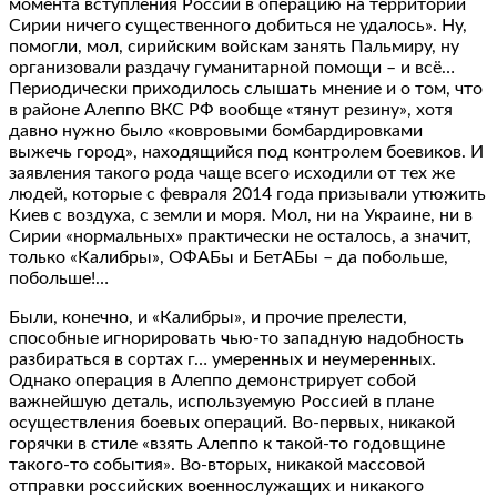
момента вступления России в операцию на территории
Сирии ничего существенного добиться не удалось». Ну,
помогли, мол, сирийским войскам занять Пальмиру, ну
организовали раздачу гуманитарной помощи – и всё…
Периодически приходилось слышать мнение и о том, что
в районе Алеппо ВКС РФ вообще «тянут резину», хотя
давно нужно было «ковровыми бомбардировками
выжечь город», находящийся под контролем боевиков. И
заявления такого рода чаще всего исходили от тех же
людей, которые с февраля 2014 года призывали утюжить
Киев с воздуха, с земли и моря. Мол, ни на Украине, ни в
Сирии «нормальных» практически не осталось, а значит,
только «Калибры», ОФАБы и БетАБы – да побольше,
побольше!…
Были, конечно, и «Калибры», и прочие прелести,
способные игнорировать чью-то западную надобность
разбираться в сортах г… умеренных и неумеренных.
Однако операция в Алеппо демонстрирует собой
важнейшую деталь, используемую Россией в плане
осуществления боевых операций. Во-первых, никакой
горячки в стиле «взять Алеппо к такой-то годовщине
такого-то события». Во-вторых, никакой массовой
отправки российских военнослужащих и никакого