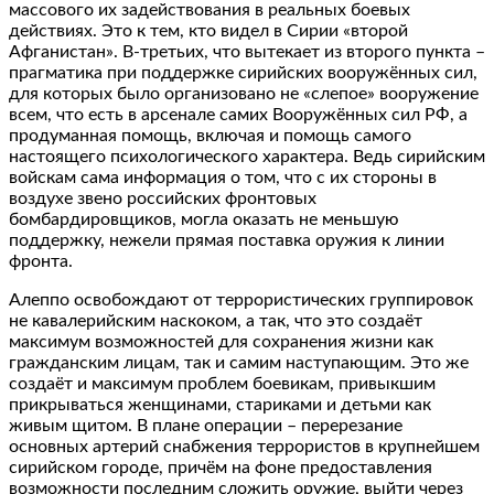
массового их задействования в реальных боевых
действиях. Это к тем, кто видел в Сирии «второй
Афганистан». В-третьих, что вытекает из второго пункта –
прагматика при поддержке сирийских вооружённых сил,
для которых было организовано не «слепое» вооружение
всем, что есть в арсенале самих Вооружённых сил РФ, а
продуманная помощь, включая и помощь самого
настоящего психологического характера. Ведь сирийским
войскам сама информация о том, что с их стороны в
воздухе звено российских фронтовых
бомбардировщиков, могла оказать не меньшую
поддержку, нежели прямая поставка оружия к линии
фронта.
Алеппо освобождают от террористических группировок
не кавалерийским наскоком, а так, что это создаёт
максимум возможностей для сохранения жизни как
гражданским лицам, так и самим наступающим. Это же
создаёт и максимум проблем боевикам, привыкшим
прикрываться женщинами, стариками и детьми как
живым щитом. В плане операции – перерезание
основных артерий снабжения террористов в крупнейшем
сирийском городе, причём на фоне предоставления
возможности последним сложить оружие, выйти через