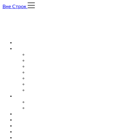
Skip
Вне Строк
to
content