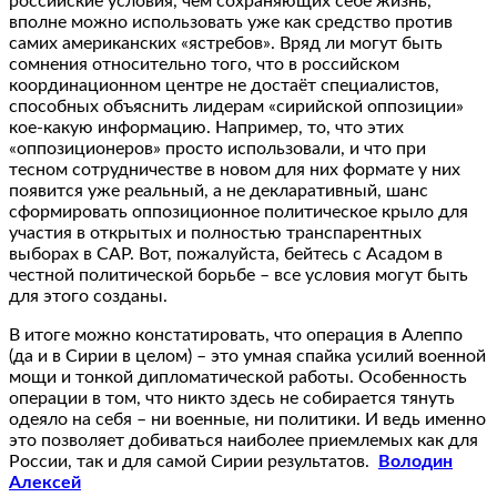
российские условия, чем сохраняющих себе жизнь,
вполне можно использовать уже как средство против
самих американских «ястребов». Вряд ли могут быть
сомнения относительно того, что в российском
координационном центре не достаёт специалистов,
способных объяснить лидерам «сирийской оппозиции»
кое-какую информацию. Например, то, что этих
«оппозиционеров» просто использовали, и что при
тесном сотрудничестве в новом для них формате у них
появится уже реальный, а не декларативный, шанс
сформировать оппозиционное политическое крыло для
участия в открытых и полностью транспарентных
выборах в САР. Вот, пожалуйста, бейтесь с Асадом в
честной политической борьбе – все условия могут быть
для этого созданы.
В итоге можно констатировать, что операция в Алеппо
(да и в Сирии в целом) – это умная спайка усилий военной
мощи и тонкой дипломатической работы. Особенность
операции в том, что никто здесь не собирается тянуть
одеяло на себя – ни военные, ни политики. И ведь именно
это позволяет добиваться наиболее приемлемых как для
России, так и для самой Сирии результатов.
Володин
Алексей