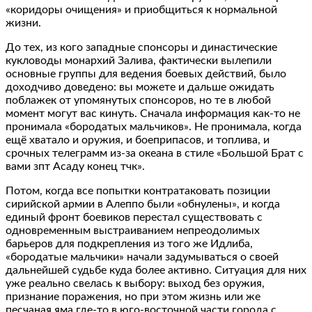
«коридоры очищения» и приобщиться к нормальной
жизни.
До тех, из кого западные спонсоры и династические
кукловоды монархий Залива, фактически вылепили
основные группы для ведения боевых действий, было
доходчиво доведено: вы можете и дальше ожидать
поблажек от упомянутых спонсоров, но те в любой
момент могут вас кинуть. Сначала информация как-то не
пронимала «бородатых мальчиков». Не пронимала, когда
ещё хватало и оружия, и боеприпасов, и топлива, и
срочных телеграмм из-за океана в стиле «Большой Брат с
вами зпт Асаду конец тчк».
Потом, когда все попытки контратаковать позиции
сирийской армии в Алеппо были «обнулены», и когда
единый фронт боевиков перестал существовать с
одновременным выстраиванием непреодолимых
барьеров для подкрепления из того же Идлиба,
«бородатые мальчики» начали задумываться о своей
дальнейшей судьбе куда более активно. Ситуация для них
уже реально свелась к выбору: выход без оружия,
признание поражения, но при этом жизнь или же
песчаная яма где-то в юго-восточной части города с