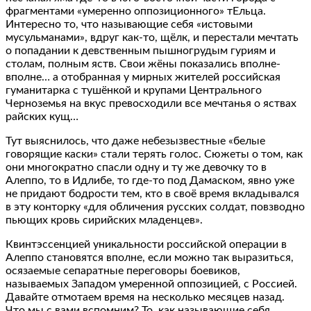
фрагментами «умеренно оппозиционного» тЕльца.
Интересно то, что называющие себя «истовыми
мусульманами», вдруг как-то, щёлк, и перестали мечтать
о попадании к девственным пышногрудым гуриям и
столам, полным яств. Свои жёны показались вполне-
вполне… а отобранная у мирных жителей российская
гуманитарка с тушёнкой и крупами Центрального
Черноземья на вкус превосходили все мечтанья о яствах
райских кущ…
Тут выяснилось, что даже небезызвестные «белые
говорящие каски» стали терять голос. Сюжеты о том, как
они многократно спасли одну и ту же девочку то в
Алеппо, то в Идлибе, то где-то под Дамаском, явно уже
не придают бодрости тем, кто в своё время вкладывался
в эту конторку «для обличения русских солдат, повзводно
пьющих кровь сирийских младенцев».
Квинтэссенцией уникальности российской операции в
Алеппо становятся вполне, если можно так выразиться,
осязаемые сепаратные переговоры боевиков,
называемых Западом умеренной оппозицией, с Россией.
Давайте отмотаем время на несколько месяцев назад.
Что мы с вами вспомним? То, как называющие себя