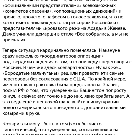
«официальными представителями» всевозможных
«комитетов спасения», «оппозиционных движений» и
прочего, прочего, с пафосом в голосе заявляли, что не
хотят иметь никаких дел с «агрессором Россией» и с
представителями «кровавого режима Асада» в Женеве.
Даже учиняли демарши в стиле «Все собрались, а мы не
приехали».
Теперь ситуация кардинально поменялась. Накануне
сразу несколько «координаторов оппозиции»
подтвердили сведения о том, что они ведут переговоры с
Россией. В чём же здесь «сепаратность»? Ну как же…
«Бородатые мальчуганы» решили провести эти самые
переговоры без согласования с США. По крайней мере,
именно такая трактовка была представлена. Значит,
посыл РФ о том, что «умеренных» Вашингтон попросту
кинул, и сейчас ему точно не до них, явно срабатывает. А
это ведь ещё и неплохой шанс выйти к инаугурации
нового американского президента с дополнительными
козырями в руке.
Козыри эти могут быть в том (хотя бы чисто
гипотетически), что «умеренных», согласившихся на