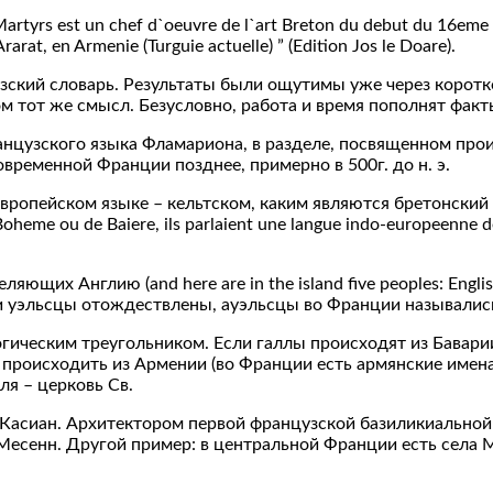
yrs est un chef d`oeuvre de l`art Breton du debut du 16eme siecl
rarat, en Armenie (Turguie actuelle) ” (Edition Jos le Doare).
кий словарь. Результаты были ощутимы уже через короткое
 тот же смысл. Безусловно, работа и время пополнят факты
анцузского языка Фламариона, в разделе, посвященном прои
временной Франции позднее, примерно в 500г. до н. э.
пейском языке – кельтском, каким являются бретонский и галль
e Boheme ou de Baiere, ils parlaient une langue indo-europeenne d
ющих Англию (and here are in the island five peoples: English,
ы и уэльсцы отождествлены, ауэльсцы во Франции назывались
гическим треугольником. Если галлы происходят из Баварии 
 е. происходить из Армении (во Франции есть армянские име
я – церковь Св.
 Касиан. Архитектором первой французской базиликиальной 
сенн. Другой пример: в центральной Франции есть села Мор