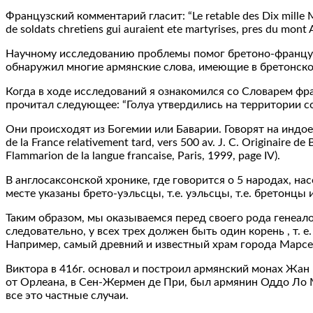
Французский комментарий гласит: “Le retable des Dix mille Mart
de soldats chretiens gui auraient ete martyrises, pres du mont A
Научному исследованию проблемы помог бретоно-французс
обнаружил многие армянские слова, имеющие в бретонском
Когда в ходе исследований я ознакомился со Словарем фр
прочитал следующее: “Голуа утвердились на территории со
Они происходят из Богемии или Баварии. Говорят на индоевро
de la France relativement tard, vers 500 av. J. C. Originaire d
Flammarion de la langue francaise, Paris, 1999, page IV).
В англосаксонской хронике, где говорится о 5 народах, населя
месте указаны брето-уэльсцы, т.е. уэльсцы, т.е. бретонц
Таким образом, мы оказываемся перед своего рода генеало
следовательно, у всех трех должен быть один корень , т.
Например, самый древний и известный храм города Марсел
Виктора в 416г. основал и построил армянский монах Жан
от Орлеана, в Сен-Жермен де При, был армянин Оддо Ло Ме
все это частные случаи.