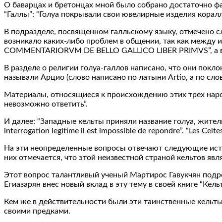
О баварцах и бретонцах мной было собрано достаточно фак
“Галлы”: “Голуа покрывали свои ювелирные изделия коралл
В подразделе, посвященном галльскому языку, отмечено с
возникало каких-либо проблем в общении, так как между 
COMMENTARIORVM DE BELLO GALLICO LIBER PRIMVS”, а в е
В разделе о религии голуа-галлов написано, что они покло
называли Арцио (слово написано по латыни Artio, а по сло
Материалы, относящиеся к происхождению этих трех народ
невозможно ответить”.
И далее: “Западные кельты приняли название голуа, жители о
interrogation legitime il est impossible de repondre”. “Les Celte
На эти неопределенные вопросы отвечают следующие источник
них отмечается, что этой неизвестной страной кельтов яв
Этот вопрос талантливый ученый Мартирос Гавукчян подроб
Егиазарян внес новый вклад в эту тему в своей книге “Кель
Кем же в действительности были эти таинственные кельт
своими предками.