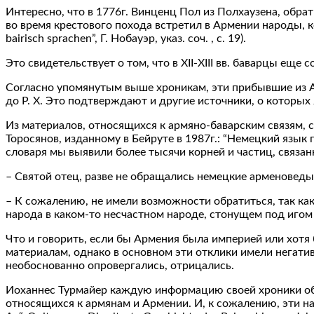
Интересно, что в 1776г. Винценц Пол из Полхаузена, обр
во время крестового похода встретил в Армении народы, кото
bairisch sprachen”, Г. Нобауэр, указ. соч. , с. 19).
Это свидетельствует о том, что в XII-XIII вв. баварцы ещ
Согласно упомянутым выше хроникам, эти прибывшие из Арм
до Р. Х. Это подтверждают и другие источники, о которых
Из материалов, относящихся к армяно-баварским связям,
Торосянов, изданному в Бейруте в 1987г.: “Немецкий язык
словаря мы выявили более тысячи корней и частиц, связан
– Святой отец, разве не обращались немецкие арменоведы 
– К сожалению, не имели возможности обратиться, так как
народа в каком-то несчастном народе, стонущем под игом пе
Что и говорить, если бы Армения была империей или хотя 
материалам, однако в основном эти отклики имели негати
необоснованно опровергались, отрицались.
Иоханнес Турмайер каждую информацию своей хроники об
относящихся к армянам и Армении. И, к сожалению, эти настр