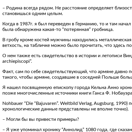
– Родина всегда рядом. Не расстояние определяет близость
становишься одним целым.
Когда в 1987г. я был переведен в Германию, то и там нача
была обнаружена какая-то “потерянная” гробница.
В гробу кроме костей мужчины находились металлическая 
ветхость, на табличке можно было прочитать, что здесь п
О нем также есть свидетельство в истории и летописи Виндб
archiepiscopi”.
Факт, сам по себе свидетельствующий, что армяне давно по
такого, чтобы армяне, создавшие в соседней Польше больш
Я нашел посвященную епископу города Кельна Анно хронику
позже многочисленные источники книги Ганса Ф. Нобауэра 
Nohbauer “Die “Bajuvaren”. Weltbild Verlag, Augsburg, 199
хронологические данные представлены не вполне точно).
– Могли бы вы привести примеры?
– Я уже упоминал хронику “Аннолид” 1080 года, где сказано