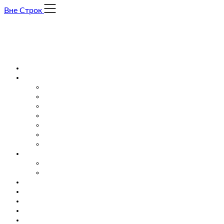
Skip
Вне Строк
to
content