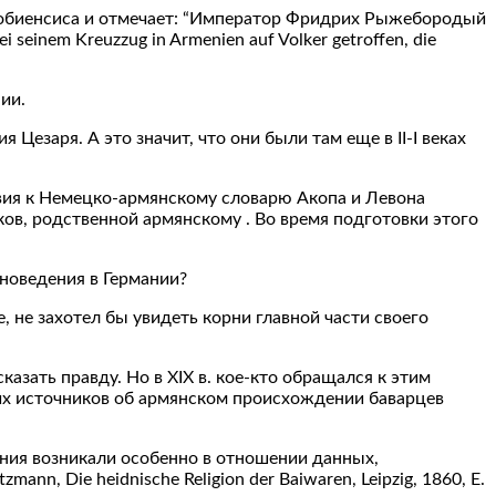
а Бобиенсиса и отмечает: “Император Фридрих Рыжебородый
seinem Kreuzzug in Armenien auf Volker getroffen, die
ии.
заря. А это значит, что они были там еще в II-I веках
вия к Немецко-армянскому словарю Акопа и Левона
ов, родственной армянскому . Во время подготовки этого
еноведения в Германии?
, не захотел бы увидеть корни главной части своего
зать правду. Но в XIX в. кое-кто обращался к этим
ких источников об армянском происхождении баварцев
ния возникали особенно в отношении данных,
nn, Die heidnische Religion der Baiwaren, Leipzig, 1860, E.