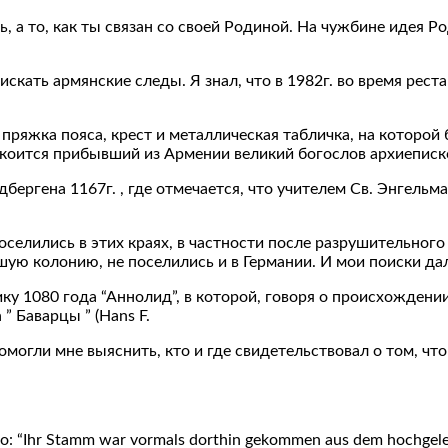
, а то, как ты связан со своей Родиной. На чужбине идея Р
л искать армянские следы. Я знал, что в 1982г. во время ре
пряжка пояса, крест и металлическая табличка, на которой
окоится прибывший из Армении великий богослов архиеписко
ергена 1167г. , где отмечается, что учителем Св. Энгельмар
селились в этих краях, в частности после разрушительного 
ую колонию, не поселились и в Германии. И мои поиски дал
 1080 года “Аннолид”, в которой, говоря о происхождении
” Баварцы ” (Hans F.
0) помогли мне выяснить, кто и где свидетельствовал о том, 
: “Ihr Stamm war vormals dorthin gekommen aus dem hochgeleg