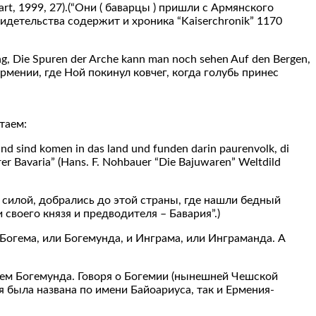
gart, 1999, 27).(“Они ( баварцы ) пришли с Армянского
свидетельства содержит и хроника “Kaiserchronik” 1170
g, Die Spuren der Arche kann man noch sehen Auf den Bergen,
з Армении, где Ной покинул ковчег, когда голубь принес
таем:
und sind komen in das land und funden darin paurenvolk, di
urer Bavaria” (Hans. F. Nohbauer “Die Bajuwaren” Weltdild
силой, добрались до этой страны, где нашли бедный
своего князя и предводителя – Бавария”.)
Богема, или Богемунда, и Инграма, или Инграманда. А
енем Богемунда. Говоря о Богемии (нынешней Чешской
ия была названа по имени Байоариуса, так и Ермения-