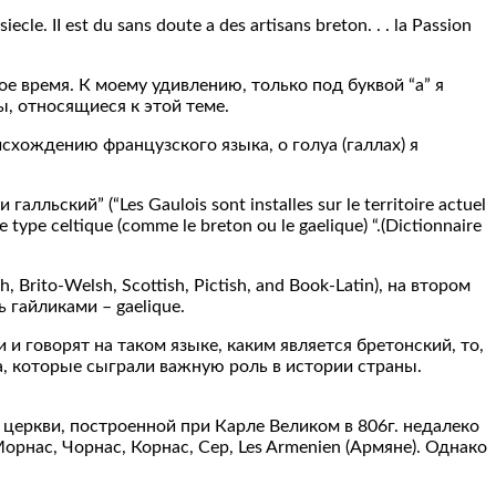
e. II est du sans doute a des artisans breton. . . la Passion
 время. К моему удивлению, только под буквой “а” я
, относящиеся к этой теме.
схождению французского языка, о голуа (галлах) я
ский” (“Les Gaulois sont installes sur le territoire actuel
e type celtique (comme le breton ou le gaelique) “.(Dictionnaire
 Brito-Welsh, Scottish, Pictish, and Book-Latin), на втором
 гайликами – gaelique.
и говорят на таком языке, каким является бретонский, то,
на, которые сыграли важную роль в истории страны.
церкви, построенной при Карле Великом в 806г. недалеко
нас, Чорнас, Корнас, Сер, Les Armenien (Армяне). Однако