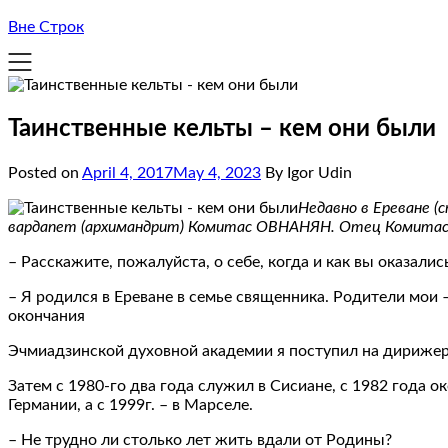
Вне Строк
Таинственные кельты – кем они были
Posted on
April 4, 2017
May 4, 2023
By Igor Udin
Недавно в Ереване (
вардапет (архимандрит) Комитас ОВНАНЯН. Отец Комитас –
– Расскажите, пожалуйста, о себе, когда и как вы оказалис
– Я родился в Ереване в семье священника. Родители мои –
окончания
Эчмиадзинской духовной академии я поступил на дирижерс
Затем с 1980-го два года служил в Сисиане, с 1982 года
Германии, а с 1999г. – в Марселе.
– Не трудно ли столько лет жить вдали от Родины?