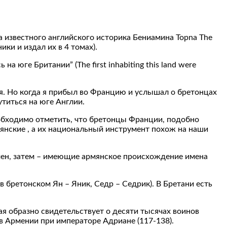
ка известного английского историка Бениамина Торnа The
ники и издал их в 4 томах).
юге Британии” (The first inhabiting this land were
ия. Но когда я прибыл во Францию и услышал о бретонцах
титься на юге Англии.
обходимо отметить, что бретонцы Франции, подобно
мянские , а их национальный инструмент похож на наши
мен, затем – имеющие армянское происхождение имена
 бретонском Ян – Яник, Седр – Седрик). В Бретани есть
ая образно свидетельствует о десяти тысячах воинов
 в Армении при императоре Адриане (117-138).