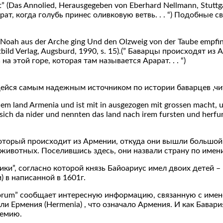
t” (Das Annolied, Herausgegeben von Eberhard Nellmann, Stutt
рат, когда голубь принес оливковую ветвь. . . “) Подобные 
oah aus der Arche ging Und den Olzweig von der Taube empfin
ltbild Verlag, Augsburd, 1990, s. 15).(” Баварцы происходят и
 этой горе, которая там называется Арарат. . . “)
щейся самым надежным источником по истории баварцев ,чи
dem land Armenia und ist mit in ausgezogen mit grossen macht, 
n sich da nider und nennten das land nach irem fursten und herf
оторый происходит из Армении, откуда они вышли большой 
животных. Поселившись здесь, они назвали страну по имени 
и”, согласно которой князь Байоариус имел двоих детей – 
 в написанной в 1601г.
tionorum” сообщает интересную информацию, связанную с им
али Ермения (Hermenia) , что означало Армения. И как Бавар
гемию.