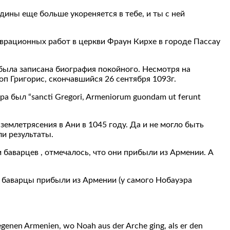
одины еще больше укореняется в тебе, и ты с ней
ставрационных работ в церкви Фраун Кирхе в городе Пассау
 была записана биография покойного. Несмотря на
п Григорис, скончавшийся 26 сентября 1093г.
а был “sancti Gregori, Armeniorum guondam ut ferunt
землетрясения в Ани в 1045 году. Да и не могло быть
и результаты.
 баварцев , отмечалось, что они прибыли из Армении. А
что баварцы прибыли из Армении (у самого Нобауэра
enen Armenien, wo Noah aus der Arche ging, als er den