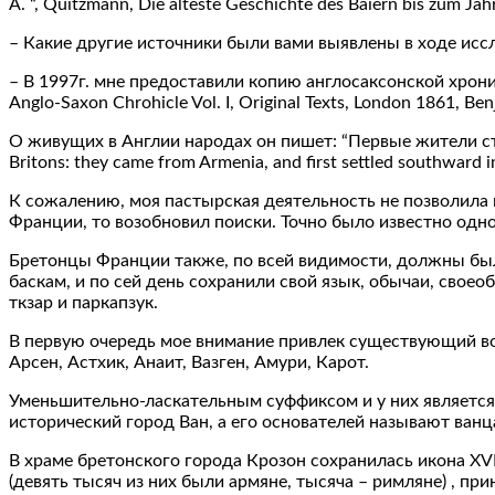
A. “, Quitzmann, Die alteste Geschichte des Baiern bis zum J
– Какие другие источники были вами выявлены в ходе исс
– В 1997г. мне предоставили копию англосаксонской хрони
Anglo-Saxon Chrohicle Vol. I, Original Texts, London 1861, 
О живущих в Англии народах он пишет: “Первые жители стра
Britons: they came from Armenia, and first settled southward in
К сожалению, моя пастырская деятельность не позволила 
Франции, то возобновил поиски. Точно было известно одн
Бретонцы Франции также, по всей видимости, должны бы
баскам, и по сей день сохранили свой язык, обычаи, свое
ткзар и паркапзук.
В первую очередь мое внимание привлек существующий в
Арсен, Астхик, Анаит, Вазген, Амури, Карот.
Уменьшительно-ласкательным суффиксом и у них является т
исторический город Ван, а его основателей называют ванц
В храме бретонского города Крозон сохранилась икона XVI
(девять тысяч из них были армяне, тысяча – римляне) , п