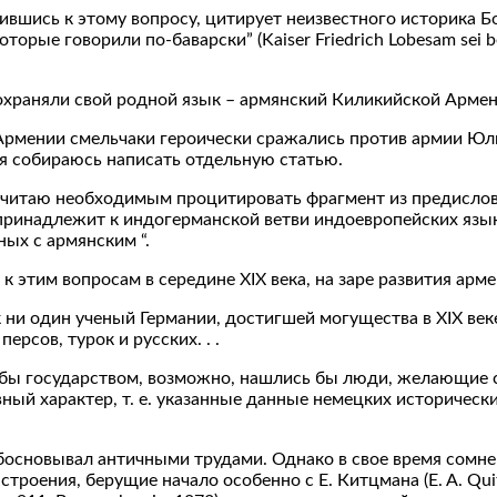
атившись к этому вопросу, цитирует неизвестного историк
рые говорили по-баварски” (Kaiser Friedrich Lobesam sei bei 
е сохраняли свой родной язык – армянский Киликийской Армен
ении смельчаки героически сражались против армии Юлия Це
 я собираюсь написать отдельную статью.
 считаю необходимым процитировать фрагмент из предисло
 принадлежит к индогерманской ветви индоевропейских язык
ных с армянским “.
к этим вопросам в середине XIX века, на заре развития арм
 ни один ученый Германии, достигшей могущества в XIX веке
рсов, турок и русских. . .
бы государством, возможно, нашлись бы люди, желающие ска
вный характер, т. е. указанные данные немецких историчес
основывал античными трудами. Однако в свое время сомне
оения, берущие начало особенно с Е. Китцмана (E. A. Quitzma