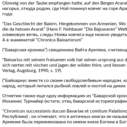
Olzweig von der Taube empfangen hatte, auf den Bergen Arara
нагорья, откуда родом, где Ной покинул ковчег на горе Ара
года:
“Das Geschlecht der Baiern, Hergekommen von Armenien, Wo N
die da heissen Ararat” (Hans F. Nohbauer “Die Bajuwaren” We
оливковую ветвь, следы Ноева ковчега еще можно увидеть на
А в знаменитой “Chronica Baioariorum”
(“Баварская хроника”) священника Вайта Арнпека, считаю
“Baioarius mit seinem fraisamen volk hat seinen ursprung aus 
sich nerten mit vischen und jagen der wilden thire, und liesse
Verlag, Augsburg, 1990, s. 19).
(“Байоариус вместе со своим свободолюбивым народом, к
народ, который питался рыбной ловлей и охотой на диких 
Отметим также еще одну информацию из “Баварской хроник
Иоханнес Турмайер (кстати, отец баварской историографии)
“Chronicon successionis ducum Bavariae et comitum Pala
Республике) , он отмечает, что в античных книгах ее назыв
Армения была переименована по имени князя Богема в Бо