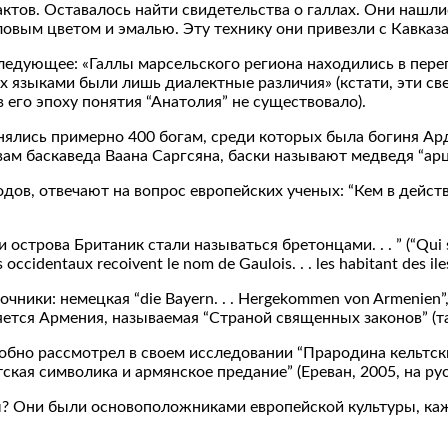
тов. Оставалось найти свидетельства о галлах. Они нашлись
овым цветом и эмалью. Эту технику они привезли с Кавказа
ледующее: «Галлы марсельского региона находились в переп
их языками были лишь диалектные различия» (кстати, эти с
го эпоху понятия “Анатолия” не существовало).
нялись примерно 400 богам, среди которых была богиня Ардж
вам баскаведа Ваана Саргсяна, баски называют медведя “арц
ов, отвечают на вопрос европейских ученых: “Кем в действ
строва Британик стали называться бретонцами. . . ” (“Qui son
s occidentaux recoivent le nom de Gaulois. . . les habitant des ile
и: немецкая “die Bayern. . . Hergekommen von Armenien”, а 
ляется Армения, называемая “Страной священных законов” (
но рассмотрел в своем исследовании “Прародина кельтских
тская символика и армянское предание” (Ереван, 2005, на ру
ы? Они были основоположниками европейской культуры, каж