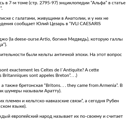
 в 7-м томе (стр. 2795-97) энциклопедии “Альфа” в статье
”.
иске с галатами, живущими в Анатолии, и у них не
ведения сообщает Юлий Цезарь в “IVLI CAESARIS
о (la deese-ourse Artio, богиня Медведь), которую галлы
а”).
ительности были кельты античной эпохи. На этот вопрос
t exactement les Celtes de I`Antiquite? A cette
s Britanniques sont appeles Breton”. . .)
также бретонская “Britons. . . they came from Armenia”. В
так шумеры называли Аратту).
 племен и кельтско-кавказские связи”, а сегодня Рубен
сском языке).
дый европейский народ называет их по-своему и считает