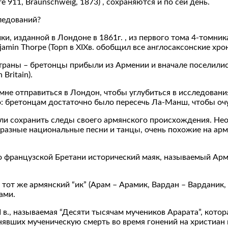
ahre 911, Braunschweig, 1873) , сохраняются и по сей день.
ледований?
ки, изданной в Лондоне в 1861г. , из первого тома 4-томни
Benjamin Thorpe (Торп в XIXв. обобщил все англосаксонские хро
ны – бретонцы прибыли из Армении и вначале поселились на 
 Britain).
мне отправиться в Лондон, чтобы углубиться в исследован
о: бретонцам достаточно было пересечь Ла-Манш, чтобы очу
ли сохранить следы своего армянского происхождения. Не
образные национальные песни и танцы, очень похожие на ар
о французской Бретани исторический маяк, называемый Ар
от же армянский “ик” (Арам – Арамик, Вардан – Варданик, в
ами.
 в., называемая “Десяти тысячам мучеников Арарата”, котор
ринявших мученическую смерть во время гонений на христиан