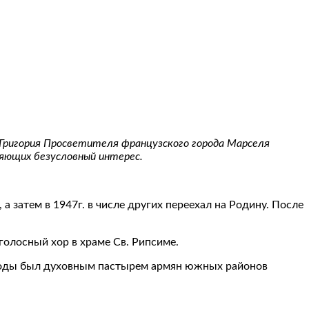
. Григория Просветителя французского города Марселя
яющих безусловный интерес.
а затем в 1947г. в числе других переехал на Родину. После
голосный хор в храме Св. Рипсиме.
ие годы был духовным пастырем армян южных районов