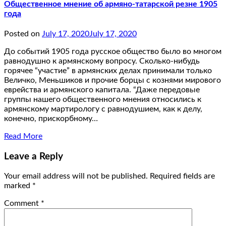
Общественное мнение об армяно-татарской резне 1905
года
Posted on
July 17, 2020
July 17, 2020
До событий 1905 года русское общество было во многом
равнодушно к армянскому вопросу. Сколько-нибудь
горячее “участие” в армянских делах принимали только
Величко, Меньшиков и прочие борцы с кознями мирового
еврейства и армянского капитала. “Даже передовые
группы нашего общественного мнения относились к
армянскому мартирологу с равнодушием, как к делу,
конечно, прискорбному…
Read More
Leave a Reply
Your email address will not be published.
Required fields are
marked
*
Comment
*