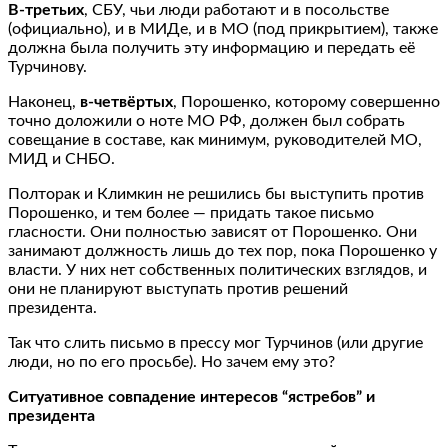
В-третьих
, СБУ, чьи люди работают и в посольстве
(официально), и в МИДе, и в МО (под прикрытием), также
должна была получить эту информацию и передать её
Турчинову.
Наконец,
в-четвёртых
, Порошенко, которому совершенно
точно доложили о ноте МО РФ, должен был собрать
совещание в составе, как минимум, руководителей МО,
МИД и СНБО.
Полторак и Климкин не решились бы выступить против
Порошенко, и тем более — придать такое письмо
гласности. Они полностью зависят от Порошенко. Они
занимают должность лишь до тех пор, пока Порошенко у
власти. У них нет собственных политических взглядов, и
они не планируют выступать против решений
президента.
Так что слить письмо в прессу мог Турчинов (или другие
люди, но по его просьбе). Но зачем ему это?
Ситуативное совпадение интересов “ястребов” и
президента