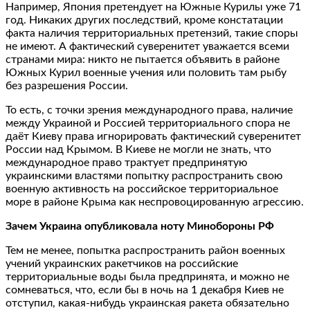
Например, Япония претендует на Южные Курилы уже 71
год. Никаких других последствий, кроме констатации
факта наличия территориальных претензий, такие споры
не имеют. А фактический суверенитет уважается всеми
странами мира: никто не пытается объявить в районе
Южных Курил военные учения или половить там рыбу
без разрешения России.
То есть, с точки зрения международного права, наличие
между Украиной и Россией территориального спора не
даёт Киеву права игнорировать фактический суверенитет
России над Крымом. В Киеве не могли не знать, что
международное право трактует предпринятую
украинскими властями попытку распространить свою
военную активность на российское территориальное
море в районе Крыма как неспровоцированную агрессию.
Зачем Украина опубликовала ноту Минобороны РФ
Тем не менее, попытка распространить район военных
учений украинских ракетчиков на российские
территориальные воды была предпринята, и можно не
сомневаться, что, если бы в ночь на 1 декабря Киев не
отступил, какая-нибудь украинская ракета обязательно