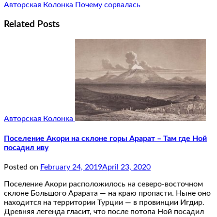
Авторская Колонка
Почему сорвалась
Related Posts
Авторская Колонка
Поселение Акори на склоне горы Арарат – Там где Ной
посадил иву
Posted on
February 24, 2019
April 23, 2020
Поселение Акори расположилось на северо-восточном
склоне Большого Арарата — на краю пропасти. Ныне оно
находится на территории Турции — в провинции Игдир.
Древняя легенда гласит, что после потопа Ной посадил