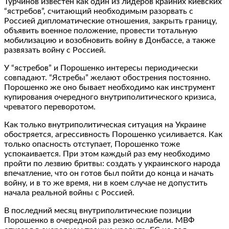
Турчинов известен как один из лидеров крайних киевских
“ястребов”, считающий необходимым разорвать с
Россией дипломатические отношения, закрыть границу,
объявить военное положение, провести тотальную
мобилизацию и возобновить войну в Донбассе, а также
развязать войну с Россией.
У “ястребов” и Порошенко интересы периодически
совпадают. “Ястребы” желают обострения постоянно.
Порошенко же оно бывает необходимо как инструмент
купирования очередного внутриполитического кризиса,
чреватого переворотом.
Как только внутриполитическая ситуация на Украине
обостряется, агрессивность Порошенко усиливается. Как
только опасность отступает, Порошенко тоже
успокаивается. При этом каждый раз ему необходимо
пройти по лезвию бритвы: создать у украинского народа
впечатление, что он готов был пойти до конца и начать
войну, и в то же время, ни в коем случае не допустить
начала реальной войны с Россией.
В последний месяц внутриполитические позиции
Порошенко в очередной раз резко ослабели. МВФ