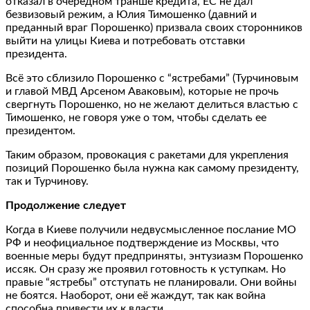
отказал в очередном транше кредита, ЕС не дал
безвизовый режим, а Юлия Тимошенко (давний и
преданный враг Порошенко) призвала своих сторонников
выйти на улицы Киева и потребовать отставки
президента.
Всё это сблизило Порошенко с “ястребами” (Турчиновым
и главой МВД Арсеном Аваковым), которые не прочь
свергнуть Порошенко, но не желают делиться властью с
Тимошенко, не говоря уже о том, чтобы сделать ее
президентом.
Таким образом, провокация с ракетами для укрепления
позиций Порошенко была нужна как самому президенту,
так и Турчинову.
Продолжение следует
Когда в Киеве получили недвусмысленное послание МО
РФ и неофициальное подтверждение из Москвы, что
военные меры будут предприняты, энтузиазм Порошенко
иссяк. Он сразу же проявил готовность к уступкам. Но
правые “ястребы” отступать не планировали. Они войны
не боятся. Наоборот, они её жаждут, так как война
способна привести их к власти.