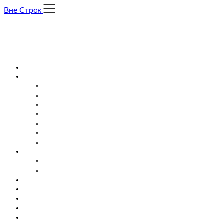
Skip
Вне Строк
to
content