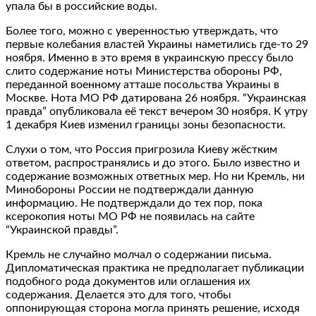
упала бы в российские воды.
Более того, можно с уверенностью утверждать, что
первые колебания властей Украины наметились где-то 29
ноября. Именно в это время в украинскую прессу было
слито содержание ноты Министерства обороны РФ,
переданной военному атташе посольства Украины в
Москве. Нота МО РФ датирована 26 ноября. “Украинская
правда” опубликовала её текст вечером 30 ноября. К утру
1 декабря Киев изменил границы зоны безопасности.
Слухи о том, что Россия пригрозила Киеву жёстким
ответом, распространялись и до этого. Было известно и
содержание возможных ответных мер. Но ни Кремль, ни
Минобороны России не подтверждали данную
информацию. Не подтверждали до тех пор, пока
ксерокопия ноты МО РФ не появилась на сайте
“Украинской правды”.
Кремль не случайно молчал о содержании письма.
Дипломатическая практика не предполагает публикации
подобного рода документов или оглашения их
содержания. Делается это для того, чтобы
оппонирующая сторона могла принять решение, исходя