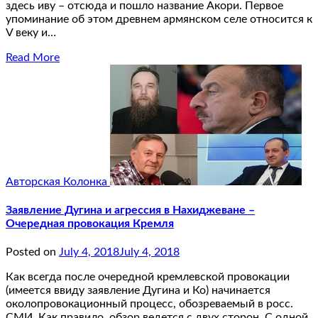
здесь иву – отсюда и пошло название Акори. Первое
упоминание об этом древнем армянском селе относится к
V веку и…
Read More
Авторская Колонка
Заявление Дугина и агрессия в Нахиджеване –
Очередная провокация Кремля
Posted on
July 4, 2018
July 4, 2018
Как всегда после очередной кремлевской провокации
(имеется ввиду заявление Дугина и Ко) начинается
околопровокационный процесс, обозреваемый в росс.
СМИ. Как правило, обзор ведется с двух сторон. С одной