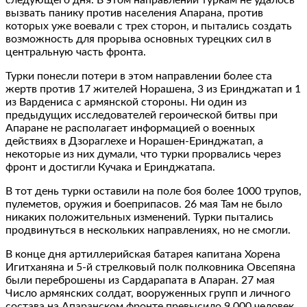
вызвать панику против населения Апарана, против
которых уже воевали с трех сторон, и пытались создать
возможность для прорыва основных турецких сил в
центральную часть фронта.
Турки понесли потери в этом направлении более ста
жертв против 17 жителей Норашена, 3 из Еринджатап и 1
из Вардениса с армянской стороны. Ни один из
предыдущих исследователей героической битвы при
Апаране не располагает информацией о военных
действиях в Дзораглехе и Норашен-Еринджатап, а
некоторые из них думали, что турки прорвались через
фронт и достигли Кучака и Еринджатапа.
В тот день турки оставили на поле боя более 1000 трупов,
пулеметов, оружия и боеприпасов. 26 мая Там не было
никаких положительных изменений. Турки пытались
продвинуться в нескольких направлениях, но не смогли.
В конце дня артиллерийская батарея капитана Хорена
Игитханяна и 5-й стрелковый полк полковника Овсепяна
были переброшены из Сардарапата в Апаран. 27 мая
Число армянских солдат, вооруженных групп и личного
состава на Апаранском фронте превысило 9 000 человек.