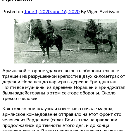
Posted on
June 1, 2020
June 16, 2020
By Vigen Avetisyan
Армянской стороне удалось вырыть оборонительные
траншеи из разрушенной крепости в двух километрах от
деревни Норашен до карьера в деревне Еринджатап.
Почти все мужчины из деревень Норашен и Еринджатап
были задейстованы в этом секторе обороны. Около
трехсот человек.
Как только они получили известие о начале марша,
армянское командование отправило на этот фронт сто
человек из Вардениса (села). Бои в этом направлении
продолжались до темноты этого дня, и до конца
следующего дня. В этом направлении туркам не удалось