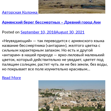
Авторская Колонка
Армянский берег бессмертных – Древний город Ани
Posted on
September 10, 2018
August 30, 2021
«Неувядающий» — так переводится с армянского языка
название бессмертника («антарам»), желтого цветка с
сильным характерным запахом. Но есть и другой
«антарам» в нашей природе — ярко-лиловый маленький
цветок, который действительно не увядает, цветет под
палящим солнцем, растет чуть ли не без земли, без воды,
но покрывает все поле изумительно красивым…
Read More