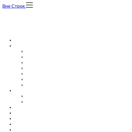
Skip
Вне Строк
to
content