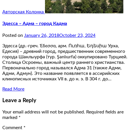
Авторская Колонка
Эдесса – Адма – город Кадма
Posted on
January 26, 2018
October 23, 2024
Эдесса (др.-греч. Έδεσσα, арм. Ուռհա, Եդեսիա Урха,
Едесия) – древний город, предшественник современного
города Шанлыурфа (тур. Şanlıurfa) оккупировано Турцией.
Столица Осроены, важный центр раннего христианства.
Первоначально город назывался Адма 31 (также Адми,
Адми, Адмун). Это название появляется в ассирийских
клинописных источниках VII в. до н. э. В 304 г. до…
Read More
Leave a Reply
Your email address will not be published.
Required fields are
marked
*
Comment
*