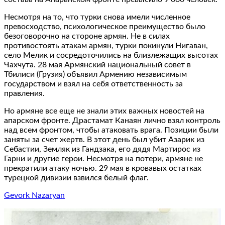
Несмотря на то, что турки снова имели численное
превосходство, психологическое преимущество было
безоговорочно на стороне армян. Не в силах
противостоять атакам армян, турки покинули Нигаван,
село Мелик и сосредоточились на близлежащих высотах
Чахчута. 28 мая Армянский национальный совет в
Тбилиси (Грузия) объявил Армению независимым
государством и взял на себя ответственность за
правления.
Но армяне все еще не знали этих важных новостей на
апарском фронте. Драстамат Канаян лично взял контроль
над всем фронтом, чтобы атаковать врага. Позиции были
заняты за счет жертв. В этот день был убит Азарик из
Себастии, Земляк из Гандзака, его дядя Мартирос из
Гарни и другие герои. Несмотря на потери, армяне не
прекратили атаку ночью. 29 мая в кровавых остатках
турецкой дивизии взвился белый флаг.
Gevork Nazaryan