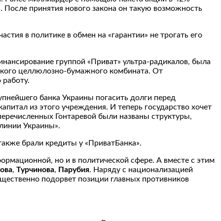
. После принятия нового закона он такую возможность
стия в политике в обмен на «гарантии» не трогать его
финансирование группой «Приват» ультра-радикалов, была
ского целлюлозно-бумажного комбината. От
 работу.
рупнейшего банка Украины погасить долги перед
апитал из этого учреждения. И теперь государство хочет
 перечисленных Гонтаревой были названы структуры,
линии Украины».
также брали кредиты у «ПриватБанка».
ормационной, но и в политической сфере. А вместе с этим
ова
,
Турчинова
,
Парубия
. Наряду с национализацией
ущественно подорвет позиции главных противников