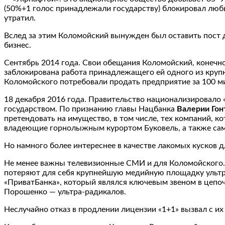
(50%+1 голос принадлежали государству) блокировал люб
утратил.
Вслед за этим Коломойский вынужден был оставить пост дн
бизнес.
Сентябрь 2014 года. Свои обещания Коломойский, конечно
заблокирована работа принадлежащего ей одного из кру
Коломойского потребовали продать предприятие за 100 ми
18 декабря 2016 года. Правительство национализировало 
государством. По признанию главы Нацбанка
Валерии Гон
претендовать на имущество, в том числе, тех компаний, к
владеющие горнолыжным курортом Буковель, а также са
Но намного более интереснее в качестве лакомых кусков 
Не менее важны телевизионные СМИ и для Коломойского. И
потеряют для себя крупнейшую медийную площадку ультр
«ПриватБанка», который являлся ключевым звеном в цепо
Порошенко — ультра-радикалов.
Неслучайно отказ в продлении лицензии «1+1» вызвал с их