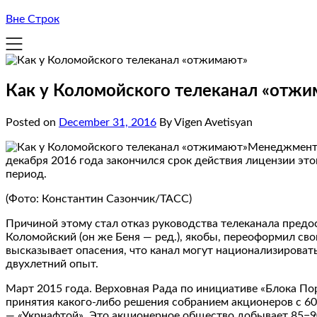
Вне Строк
Как у Коломойского телеканал «отжи
Posted on
December 31, 2016
By Vigen Avetisyan
Менеджмен
декабря 2016 года закончился срок действия лицензии эт
период.
(Фото: Константин Сазончик/ТАСС)
Причиной этому стал отказ руководства телеканала пред
Коломойский (он же Беня — ред.), якобы, переоформил сво
высказывает опасения, что канал могут национализирова
двухлетний опыт.
Март 2015 года. Верховная Рада по инициативе «Блока П
принятия какого-либо решения собранием акционеров с 60
— «Укрнафтой». Это акционерное общество добывает 85−9