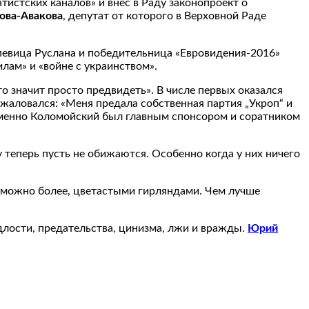
тистских каналов» и внес в Раду законопроект о
ова-Авакова
, депутат от которого в Верховной Раде
 певица Руслана и победительница «Евровидения-2016»
лам» и «войне с украинством».
то значит просто предвидеть». В числе первых оказался
пожаловался: «Меня предала собственная партия „Укроп“ и
 именно Коломойский был главным спонсором и соратником
 теперь пусть не обижаются. Особенно когда у них ничего
 можно более, цветастыми гирляндами. Чем лучше
длости, предательства, цинизма, лжи и вражды.
Юрий