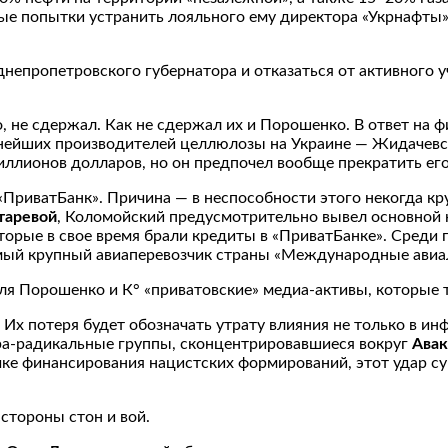
ые попытки устранить лояльного ему директора «Укрнафты»
епропетровского губернатора и отказаться от активного уча
, не сдержал. Как не сдержал их и Порошенко. В ответ на 
пнейших производителей целлюлозы на Украине — Жидачев
ллионов долларов, но он предпочел вообще прекратить его
«ПриватБанк». Причина — в неспособности этого некогда к
таревой
, Коломойский предусмотрительно вывел основной к
оторые в свое время брали кредиты в «ПриватБанке». Среди
мый крупный авиаперевозчик страны «Международные авиа
для Порошенко и К° «приватовские» медиа-активы, которые 
х потеря будет обозначать утрату влияния не только в инф
а-радикальные группы, сконцентрировавшиеся вокруг
Авак
чке финансирования нацистских формирований, этот удар с
 стороны стон и вой.