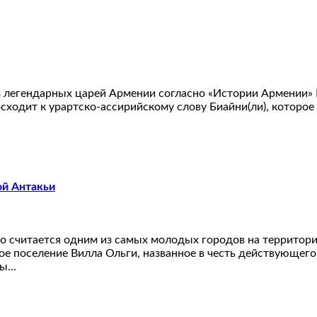
из легендарных царей Армении согласно «Истории Армении» 
осходит к урартско-ассирийскому слову Биайни(ли), которое
ой Антакьи
 считается одним из самых молодых городов на территории
поселение Вилла Ольги, названное в честь действующего 
ты…