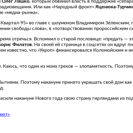
и
Олег Ляшко
, который обвинил власть в поддержке «сепара
 радиовещания. Или как «Народный фронт»
Яценюка-Турчин
е «медиа-рынка».
к «Квартал-95» во главе с шоуменом Владимиром Зеленским,
ении свободы слова», в «потворствовании пророссийским си
время отречься. Вспомнил о старой пословице: «предать — э
Борис Филатов
. На своей ей странице в соцсетях он вдруг 
всем известно, что «Укроп» финансировался Коломойским и
 Каюсь, что один из моих грехов — злопамятность. Поэтому
бытиями. Поэтому накануне принято украшать свой дом как
д.
расили накануне Нового года свою страну гирляндами из по
ают»