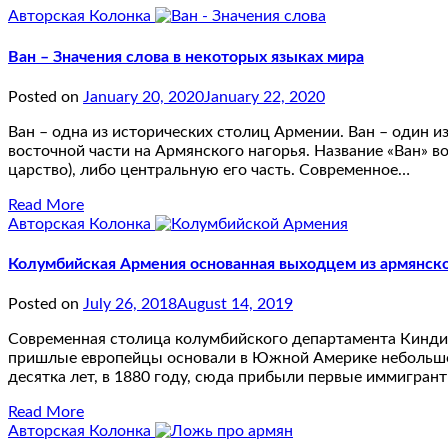
Авторская Колонка
Ван – Значения слова в некоторых языках мира
Posted on
January 20, 2020
January 22, 2020
Ван – одна из исторических столиц Армении. Ван – один 
восточной части на Армянского нагорья. Название «Ван» в
царство), либо центральную его часть. Современное…
Read More
Авторская Колонка
Колумбийская Армения основанная выходцем из армянск
Posted on
July 26, 2018
August 14, 2019
Современная столица колумбийского департамента Киндио
пришлые европейцы основали в Южной Америке небольшое 
десятка лет, в 1880 году, сюда прибыли первые иммигран
Read More
Авторская Колонка