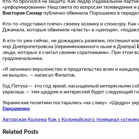
Кто-то бросился на защиту. Как лидер Радикальной парти
«реформировании» Нацсовета по вопросам телевидения и
Виктория Сюмар
публично обвинила Порошенко в передел
Кто-то «подставил плечо» своему хозяину и спонсору. Ка
Джамала, которые обвинили «власть» в «цензуре», «подавл
А кто-то уже сейчас, не дожидаясь развязки, поспешил во
мэр Днепропетровска (переименованного ныне в Днепра)
люди, которых я считал своими соратниками». При этом 
градоначальника.
«Я запомнил вероломство и предательство всем и каждому.
не вышло», — написал Филатов.
Год Петуха — это год яркий, насыщенный интересными со
украсишь — тем щедрее и интересней будет следующий го
Украинские политики постарались «на славу». «Щедро» ук
Городненко
Авторская Колонка
Как у Коломойского телеканал «отжим
Related Posts