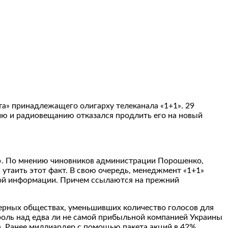
та» принадлежащего олигарху телеканала «1+1». 29
нию и радиовещанию отказался продлить его на новый
1». По мнению чиновников администрации Порошенко,
 утаить этот факт. В свою очередь, менеджмент «1+1»
вной информации. Причем ссылаются на прежний
нерных обществах, уменьшивших количество голосов для
роль над едва ли не самой прибыльной компанией Украины
а. Ранее миллиардер с помощью пакета акций в 42%