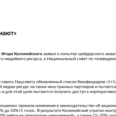
мают»
т
Игоря Коломойского
заявил о попытке «рейдерского захва
ого медийного ресурса, а Национальный совет по телевиде
оставить Нацсовету обновленный список бенефициаров «1+
й медиа-ресурс на своих иностранных партнеров и пытается
ть и для этой цели пытаются получить доступ к корпорати
орошенко» приняла изменения в законодательство об акцио
% до 50%+1 голос. В результате Коломойский утратил конт
0% нефти на территории «незалежной», а также 15−20% газ