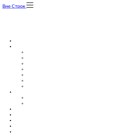
Skip
Вне Строк
to
content