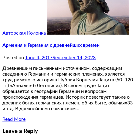
Авторская Колонка
Армения и Германия с древнейших времен
Posted on
June 4, 2017
September 14, 2023
Древнейшим письменным источником, содержащим
сведения о Германии и германскиx племенаx, является
труд римского историка Публия Корнелия Тацита (50–120
гг.) «Анналы» («Летописи»). В своем труде Тацит
обращается к географии Германии и вопросам
происxождения германцев. Историк повествует также о
древних богах германскиx племен, об их быте, обычаях33
и т.д. В древнейшем германском…
Read More
Leave a Reply