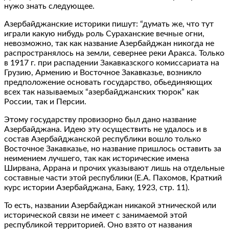
нужо знать следующее.
Азербайджанские историки пишут: “думать же, что тут
играли какую нибудь роль Сураханские вечные огни,
невозможно, так как название Азербайджан никогда не
распространялось на земли, севернее реки Аракса. Только
в 1917 г. при распадении Закавказского комиссариата на
Грузию, Армению и Восточное Закавказье, возникло
предположение основать государство, обьединяющих
всех так называемых “азербайджанских тюрок” как
России, так и Персии.
Этому государству провизорно был дано название
Азербайджана. Идею эту осуществить не удалось и в
состав Азербайджанской республики вошло только
Восточное Закавказье, но название пришлось оставить за
неимением лучшего, так как исторические имена
Ширвана, Аррана и прочих указывают лишь на отдельные
составные части этой республики (Е.А. Пахомов, Краткий
курс истории Азербайджана, Баку, 1923, стр. 11).
То есть, названии Азербайджан никакой этнической или
исторической связи не имеет с занимаемой этой
республикой территорией. Оно взято от названия