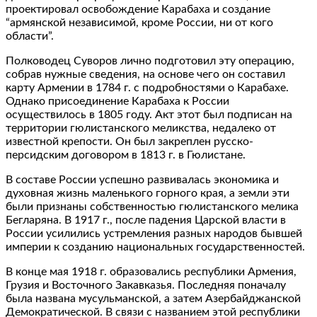
проектировал освобождение Карабаха и создание
“армянской независимой, кроме России, ни от кого
области”.
Полководец Суворов лично подготовил эту операцию,
собрав нужные сведения, на основе чего он составил
карту Армении в 1784 г. с подробностями о Карабахе.
Однако присоединение Карабаха к России
осуществилось в 1805 году. Акт этот был подписан на
территории гюлистанского меликства, недалеко от
известной крепости. Он был закреплен русско-
персидским договором в 1813 г. в Гюлистане.
В составе России успешно развивалась экономика и
духовная жизнь маленького горного края, а земли эти
были признаны собственностью гюлистанского мелика
Бегларяна. В 1917 г., после падения Царской власти в
России усилились устремления разных народов бывшей
империи к созданию национальных государственностей.
В конце мая 1918 г. образовались республики Армения,
Грузия и Восточного Закавказья. Последняя поначалу
была названа мусульманской, а затем Азербайджанской
Демократической. В связи с названием этой республики