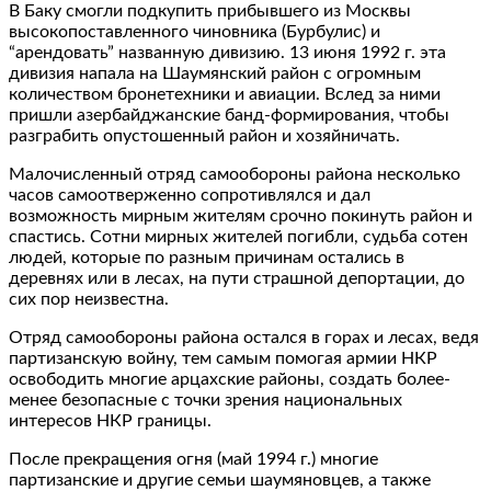
В Баку смогли подкупить прибывшего из Москвы
высокопоставленного чиновника (Бурбулис) и
“арендовать” названную дивизию. 13 июня 1992 г. эта
дивизия напала на Шаумянский район с огромным
количеством бронетехники и авиации. Вслед за ними
пришли азербайджанские банд-формирования, чтобы
разграбить опустошенный район и хозяйничать.
Малочисленный отряд самообороны района несколько
часов самоотверженно сопротивлялся и дал
возможность мирным жителям срочно покинуть район и
спастись. Сотни мирных жителей погибли, судьба сотен
людей, которые по разным причинам остались в
деревнях или в лесах, на пути страшной депортации, до
сих пор неизвестна.
Отряд самообороны района остался в горах и лесах, ведя
партизанскую войну, тем самым помогая армии НКР
освободить многие арцахские районы, создать более-
менее безопасные с точки зрения национальных
интересов НКР границы.
После прекращения огня (май 1994 г.) многие
партизанские и другие семьи шаумяновцев, а также