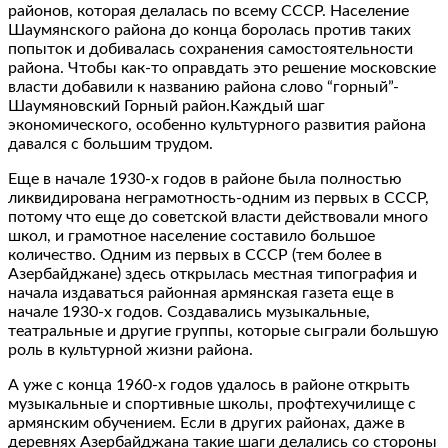
районов, которая делалась по всему СССР. Население
Шаумянского района до конца боролась против таких
попыток и добивалась сохранения самостоятельности
района. Чтобы как-то оправдать это решение московские
власти добавили к названию района слово “горный”-
Шаумяновский Горный район.Каждый шаг
экономического, особенно культурного развития района
давался с большим трудом.
Еще в начале 1930-х годов в районе была полностью
ликвидирована неграмотность-одним из первых в СССР,
потому что еще до советской власти действовали много
школ, и грамотное население составило большое
количество. Одним из первых в СССР (тем более в
Азербайджане) здесь открылась местная типография и
начала издаваться районная армянская газета еще в
начале 1930-х годов. Создавались музыкальные,
театральные и другие группы, которые сыграли большую
роль в культурной жизни района.
А уже с конца 1960-х годов удалось в районе открыть
музыкальные и спортивные школы, профтехучилище с
армянским обучением. Если в других районах, даже в
деревнях Азербайджана такие шаги делались со стороны