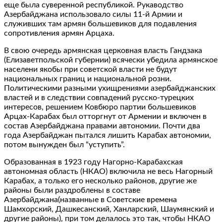
еще была суверенной республикой. Рукаводство
Азербайджана использовало силы 11-й Армии и
служивших там армян большевиков для подавления
сопротивления армян Арцаха.
В свою очередь армянская церковная власть Гандзака
(Елизаветпольской губернии) всячески убедила армянское
населени якобы при советской власти не будут
национальных границ и национальной розни.
Политическими разными ухищрениями азербайджанских
властей и в следствии совпадений русско-турецких
интересов, решением Ковбюро партии большевиков
Арцах-Карабах был отторгнут от Армении и включен в
состав Азербайджана правами автономии. Почти два
года Азербайджан пытался лишить Карабах автономии,
потом вынужден был “уступить”.
Образованная в 1923 году Нагорно-Карабахская
автономная область (НКАО) включила не весь Нагорный
Карабах, а только его несколько районов, другие же
районы были раздроблены в составе
Азербайджана(названные в Советские времена
Шамхорский, Дашкесанский, Ханларский, Шаумянский и
другие районы), при том делалось это так, чтобы НКАО