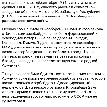
центральных властей.сентября 1991 г. депутаты всех
уровней НКАО и Шаумянского района в совместном
заседании объявили Нагорно-Карабахскую Республику
(НКР). Против новообразованной НКР Азербайджан
развязал жестокую войну.
Осенью 1991 г. силы самообороны Шаумянского района
отбили атаки азербайджанских банд формирований и
освободили потерянные ранее деревни Эркедж,
Манашнад, Бузлух. В дальнейшем силами самообороны
НКР удалось на своей территории уничтожить огневые
позиции азербайджанцев, освободить город Шуши,
Лачинский район, тем самым вырваться из кольца
блокады и создать непосредственную связь с родной
Арменией.
Эти успехи ослабили бдительность армян, вместе с тем в
Армении усилилась внутренняя борьба за власть, которой
воспользовался Азербайджан. Дислоцированный
недалеко от Шаумянского района в Кировабаде 23-я
дивизия армии бывшей СССР к тому времени была в
неопределенном состоянии, потому что СССР уже не
существовал.