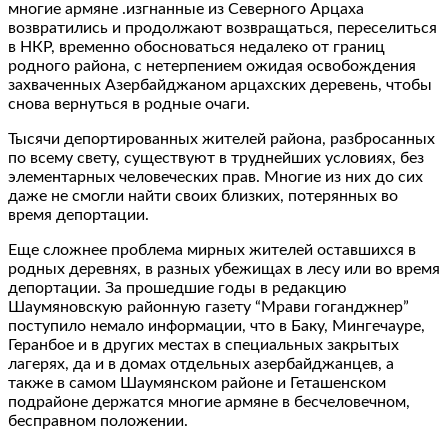
многие армяне .изгнанные из Северного Арцаха
возвратились и продолжают возвращаться, переселиться
в НКР, временно обосноваться недалеко от границ
родного района, с нетерпением ожидая освобождения
захваченных Азербайджаном арцахских деревень, чтобы
снова вернуться в родные очаги.
Тысячи депортированных жителей района, разбросанных
по всему свету, существуют в труднейших условиях, без
элементарных человеческих прав. Многие из них до сих
даже не смогли найти своих близких, потерянных во
время депортации.
Еще сложнее проблема мирных жителей оставшихся в
родных деревнях, в разных убежищах в лесу или во время
депортации. За прошедшие годы в редакцию
Шаумяновскую районную газету “Мрави гоганджнер”
поступило немало информации, что в Баку, Мингечауре,
Геранбое и в других местах в специальных закрытых
лагерях, да и в домах отдельных азербайджанцев, а
также в самом Шаумянском районе и Геташенском
подрайоне держатся многие армяне в бесчеловечном,
бесправном положении.