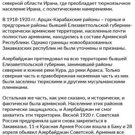
северной области Ирана, где преобладает тюркоязычное
население Ирана, с политическими намерениями.
В 1918-1920 гг. Арцах-Карабахские районы – горные и
предгорные районы бывшей Елизаветпольской губернии-
исторически армянские территории, населенные почти
полностью армянами, находились в составе Армянской
Республики. Однако границы новообразованных
Закавказских республик не были уточнены и признаны.
Азербайджан претендовал на всю территорию бывшей
Елизаветпольской губернии, занимавшей районы
севернее и южнее реки Кура, до реки Аракса. Только
северная часть и правобережная низменная часть из них
были заселены тюркскими и другими мусульманскими
племенами.
Остальная же часть, как уже сказано, и исторически, и
фактически была армянской. Население этих районов
героически защищалось, и Азербайджан не смог
захватить эти территории. Весной 1920 г. Советская
Россия предприняла шаги снова закрепиться в
Закавказье. 11-я Красная Армия России вошла в Баку и 28
апреля обьявил Азербайджан Советской, Армения все