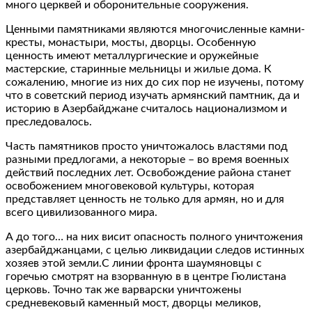
много церквей и оборонительные сооружения.
Ценными памятниками являются многочисленные камни-
кресты, монастыри, мосты, дворцы. Особенную
ценность имеют металлургические и оружейные
мастерские, старинные мельницы и жилые дома. К
сожалению, многие из них до сих пор не изучены, потому
что в советский период изучать армянский памтник, да и
историю в Азербайджане считалось национализмом и
преследовалось.
Часть памятников просто уничтожалось властями под
разными предлогами, а некоторые – во время военных
действий последних лет. Освобождение района станет
освобожением многовековой культуры, которая
представляет ценность не только для армян, но и для
всего цивилизованного мира.
А до того… на них висит опасность полного уничтожения
азербайджанцами, с целью ликвидации следов истинных
хозяев этой земли.С линии фронта шаумяновцы с
горечью смотрят на взорванную в в центре Гюлистана
церковь. Точно так же варварски уничтожены
средневековый каменный мост, дворцы меликов,