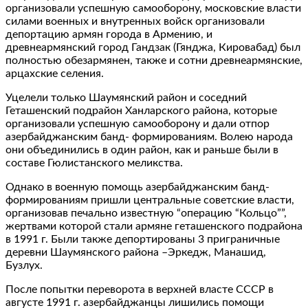
организовали успешную самооборону, московские власти
силами военных и внутренных войск организовали
депортацию армян города в Армению, и
древнеармянский город Гандзак (Гянджа, Кировабад) был
полностью обезармянен, также и сотни древнеармянские,
арцахские селения.
Уцелели только Шаумянский район и соседний
Геташенский подрайон Ханларского района, которые
организовали успешную самооборону и дали отпор
азербайджанским банд- формированиям. Волею народа
они объединились в один район, как и раньше были в
составе Гюлистанского меликства.
Однако в военную помощь азербайджанским банд-
формированиям пришли центральные советские власти,
организовав печально известную “операцию “Кольцо””,
жертвами которой стали армяне геташенского подрайона
в 1991 г. Были также депортированы 3 приграничные
деревни Шаумянского района –Эркедж, Манашид,
Бузлух.
После попытки переворота в верхней власте СССР в
августе 1991 г. азербайджанцы лишились помощи