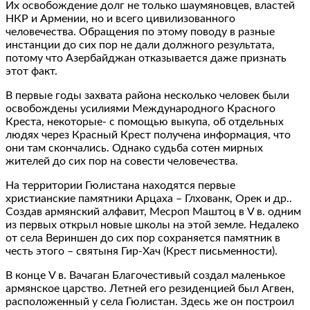
Их освобождение долг не только шаумяновцев, властей
НКР и Армении, но и всего цивилизованного
человечества. Обращения по этому поводу в разные
инстанции до сих пор не дали должного результата,
потому что Азербайджан отказывается даже признать
этот факт.
В первые годы захвата района несколько человек были
освобождены усилиями Международного Красного
Креста, некоторые- с помощью выкупа, об отдельных
людях через Красный Крест получена информация, что
они там скончались. Однако судьба сотен мирных
жителей до сих пор на совести человечества.
На территории Гюлистана находятся первые
христианские памятники Арцаха – Глхованк, Орек и др..
Создав армянский алфавит, Месроп Маштоц в V в. одним
из первых открыл новые школы на этой земле. Недалеко
от села Вериншен до сих пор сохраняется памятник в
честь этого – святыня Гир-Хач (Крест письменности).
В конце V в. Вачаган Благочестивый создал маленькое
армянское царство. Летней его резиденцией был Агвен,
расположенный у села Гюлистан. Здесь же он построил