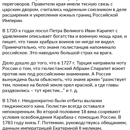
переговоров. Правители края имели тесную связь с
царским двором, считались надежным союзником в деле
расширения и укрепления южных границ Российской
Империи.
В 1720-х годах посол Петра Великого Иван Карапет с
удивлением описывает богатства и военную мощь края, и
пишет, что таких храбрых воинов он нигде не видел.
Примечательно, что знамя гюлистанцев напоминало
российское. Это наводило большой страх на врага.
Дело дошло до того, что в 1727 г. Турция направила ноту
России о том, что гюлистанский Абраам Спарапет воюет
против них под российскими знаменами. А Россия
вынуждена была обьяснить, что знамя армян “разнствует
тем, понеже на белой земле орел красной, а где главы
раздвоились – тут крестик…” и т. д.
В 1766 г. Неоднократно были отбиты вылазки
гянджинского хана. Гюлистан всегда оставался
непокоренным. Во второй половине 18 века созревают
условия освобождения Карабаха с помощью России. В
1783 году князь Г. Потемкин, руководствуясь обещанием,
данным императрицей Екатериной II меликам,