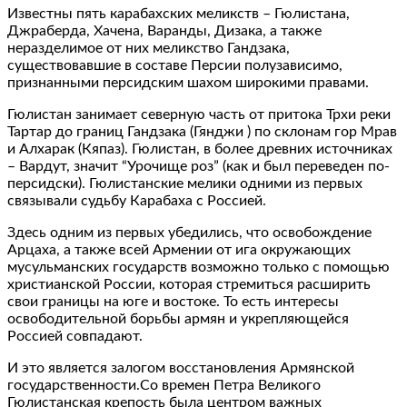
Известны пять карабахских меликств – Гюлистана,
Джраберда, Хачена, Варанды, Дизака, а также
неразделимое от них меликство Гандзака,
существовавшие в составе Персии полузависимо,
признанными персидским шахом широкими правами.
Гюлистан занимает северную часть от притока Трхи реки
Тартар до границ Гандзака (Гянджи ) по склонам гор Мрав
и Алхарак (Кяпаз). Гюлистан, в более древних источниках
– Вардут, значит “Урочище роз” (как и был переведен по-
персидски). Гюлистанские мелики одними из первых
связывали судьбу Карабаха с Россией.
Здесь одним из первых убедились, что освобождение
Арцаха, а также всей Армении от ига окружающих
мусульманских государств возможно только с помощью
христианской России, которая стремиться расширить
свои границы на юге и востоке. То есть интересы
освободительной борьбы армян и укрепляющейся
Россией совпадают.
И это является залогом восстановления Армянской
государственности.Со времен Петра Великого
Гюлистанская крепость была центром важных