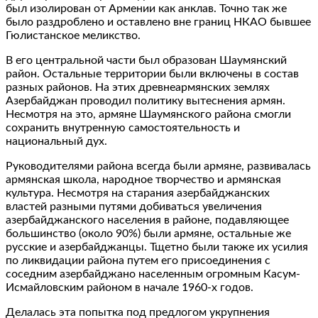
был изолирован от Армении как анклав. Точно так же
было раздроблено и оставлено вне границ НКАО бывшее
Гюлистанское меликство.
В его центральной части был образован Шаумянский
район. Остальные территории были включены в состав
разных районов. На этих древнеармянских землях
Азербайджан проводил политику вытеснения армян.
Несмотря на это, армяне Шаумянского района смогли
сохранить внутренную самостоятельность и
национальный дух.
Руководителями района всегда были армяне, развивалась
армянская школа, народное творчество и армянская
культура. Несмотря на старания азербайджанских
властей разными путями добиваться увеличения
азербайджанского населения в районе, подавляющее
большинство (около 90%) были армяне, остальные же
русские и азербайджанцы. Тщетно были также их усилия
по ликвидации района путем его присоединения с
соседним азербайджано населенным огромным Касум-
Исмайловским районом в начале 1960-х годов.
Делалась эта попытка под предлогом укрупнения