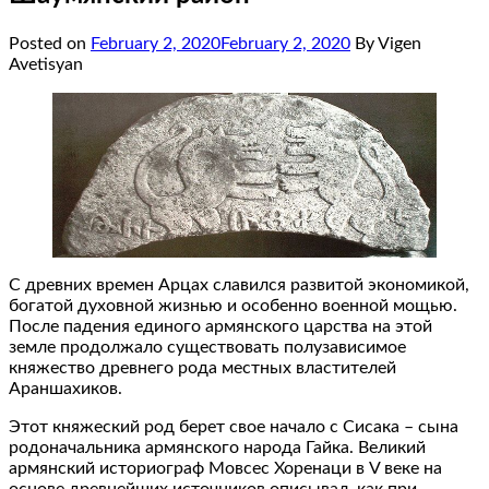
Posted on
February 2, 2020
February 2, 2020
By Vigen
Avetisyan
С древних времен Арцах славился развитой экономикой,
богатой духовной жизнью и особенно военной мощью.
После падения единого армянского царства на этой
земле продолжало существовать полузависимое
княжество древнего рода местных властителей
Араншахиков.
Этот княжеский род берет свое начало с Сисака – сына
родоначальника армянского народа Гайка. Великий
армянский историограф Мовсес Хоренаци в V веке на
основе древнейших источников описывал, как при