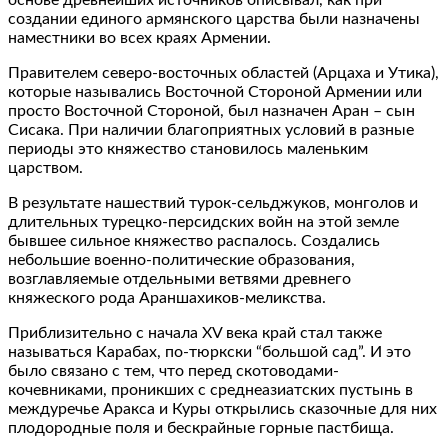
создании единого армянского царства были назначены
наместники во всех краях Армении.
Правителем северо-восточных областей (Арцаха и Утика),
которые назывались Восточной Стороной Армении или
просто Восточной Стороной, был назначен Аран – сын
Сисака. При наличии благоприятных условий в разные
периоды это княжество становилось маленьким
царством.
В результате нашествий турок-сельджуков, монголов и
длительных турецко-персидских войн на этой земле
бывшее сильное княжество распалось. Создались
небольшие военно-политические образования,
возглавляемые отдельными ветвями древнего
княжеского рода Араншахиков-меликства.
Приблизительно с начала XV века край стал также
называться Карабах, по-тюркски “большой сад”. И это
было связано с тем, что перед скотоводами-
кочевниками, проникших с среднеазиатских пустынь в
междуречье Аракса и Куры открылись сказочные для них
плодородные поля и бескрайные горные пастбища.