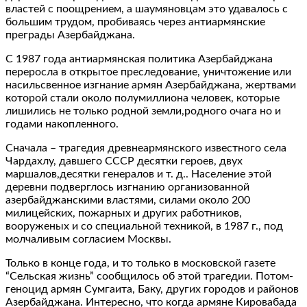
властей с поощрением, a шаумяновцам это удавалось с
большим трудом, пробиваясь через антиармянские
преграды Азербайджана.
С 1987 года антиармянская политика Азербайджана
переросла в открытое преследование, уничтожение или
насильсвенное изгнание армян Азербайджана, жертвами
которой стали около полумиллиона человек, которые
лишились не только родной земли,родного очага но и
годами накопленного.
Сначала – трагедия древнеармянского известного села
Чардахлу, давшего СССР десятки героев, двух
маршалов,десятки генералов и т. д.. Население этой
деревни подверглось изгнанию организованной
азербайджанскими властями, силами около 200
милицейских, пожарных и других работников,
вооруженых и со специальной техникой, в 1987 г., под
молчаливым согласием Москвы.
Только в конце года, и то только в московской газете
“Сельская жизнь” сообщилось об этой трагедии. Потом-
геноцид армян Сумгаита, Баку, других городов и районов
Азербайджана. Интересно, что когда армяне Кировабада