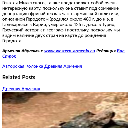
Гекатея Милетского, также представляет собой очень
интересную карту, поскольку она ставит под сомнение
депортацию фригийцев как часть армянской политики,
описанной Геродотом (родился около 480 г. до н.э. в
Галикарнасе в Карии; умер около 425 г. д.н.э. в Турио,
Греческий историк и географ ) постольку, поскольку мы
видим наличие двух стран на карте до рождения
Геродота
Арменак Абраамян:
www.western-armenia.eu
Редакция
Вне
Строк
Авторская Колонка
Древняя Армения
Related Posts
Древняя Армения