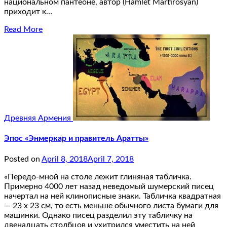
национальном пантеоне, автор (Hamlet Martirosyan)
приходит к…
Read More
Древняя Армения
Эпос «Энмеркар и правитель Аратты»
Posted on
April 8, 2018
April 7, 2018
«Передо-мной на столе лежит глиняная табличка.
Примерно 4000 лет назад неведомый шумерский писец
начертал на ней клинописные знаки. Табличка квадратная
— 23 x 23 см, то есть меньше обычного листа бумаги для
машинки. Однако писец разделил эту табличку на
двенадцать столбцов и ухитрился уместить на ней