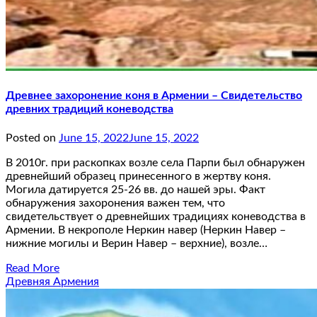
Древнее захоронение коня в Армении – Свидетельство
древних традиций коневодства
Posted on
June 15, 2022
June 15, 2022
В 2010г. при раскопках возле села Парпи был обнаружен
древнейший образец принесенного в жертву коня.
Могила датируется 25-26 вв. до нашей эры. Факт
обнаружения захоронения важен тем, что
свидетельствует о древнейших традициях коневодства в
Армении. В некрополе Неркин навер (Неркин Навер –
нижние могилы и Верин Навер – верхние), возле…
Read More
Древняя Армения