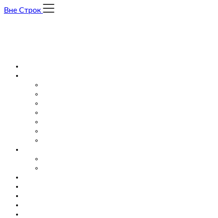
Skip
Вне Строк
to
content