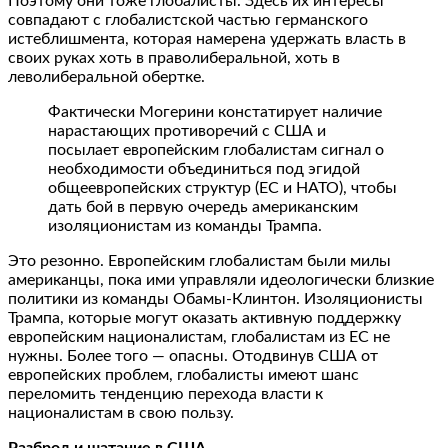
Поэтому они тоже глобалисты. Здесь их интересы
совпадают с глобалистской частью германского
истеблишмента, которая намерена удержать власть в
своих руках хоть в праволиберальной, хоть в
леволиберальной обертке.
Фактически Могерини констатирует наличие
нарастающих противоречий с США и
посылает европейским глобалистам сигнал о
необходимости объединиться под эгидой
общеевропейских структур (ЕС и НАТО), чтобы
дать бой в первую очередь американским
изоляционистам из команды Трампа.
Это резонно. Европейским глобалистам были милы
американцы, пока ими управляли идеологически близкие
политики из команды Обамы-Клинтон. Изоляционисты
Трампа, которые могут оказать активную поддержку
европейским националистам, глобалистам из ЕС не
нужны. Более того — опасны. Отодвинув США от
европейских проблем, глобалисты имеют шанс
переломить тенденцию перехода власти к
националистам в свою пользу.
Разброд и шатание в США