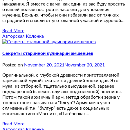
наказания. Я вместе с вами, как один из вас буду просить
о вашей пользе построить часовни для упокоения
мучениц Божьих, чтобы и они избавили вас от тяжких
страданий и спасли от уготованной ужасной и суровой…
Read More
Авторская Колонка
Секреты старинной кулинарии амшенцев
Posted on
November 20, 2021
November 20, 2021
Оригинальной, с глубокой древности приготовляемой
«армянской мукой» считается древний «похиндз». Это
мука, из отборной, тщательно высушенной, заранее
поджаренной (в некот. случаях подсоленной) пшеницы.
Потом такой архаичный арм. метод обработки зерна у
тюрок станет называться “блгур”! Армянам в укор –
слямзенный т.н. “булгур” есть даже в социальных
магазинах типа «Магнит», «Пятёрочка»…
Read More
Авторская Колонка