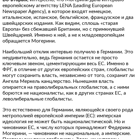
европейскому агентству LENA (Leading European
Newspaper Agency), в которое входят немецкое,
итальянское, испанское, бельгийское, французское и два
швейцарских издания. Как видим, сплошь «старая
Европа» без сбежавшей Британии, но с примкнувшей
Швейцарией. Именно к ней, а не к младоевропейцам
обращается Могерини.
Наибольший отклик интервью получило в Германии. Это
неудивительно, ведь Германия остается не просто
ключевым звеном, цементирующим весь ЕС. Именно в
ФРГ, в отличие от других европейских стран, глобалисты
могут сохранить власть, независимо от того, сохранит ли
Ангела Меркель канцлерство. Нынешняя власть
опирается на праволиберальных глобалистов, а с ними
борются не националисты, как в других странах ЕС, а
леволиберальные глобалисты.
Это естественно для Германии, являющейся своего рода
метрополией европейской империи (ЕС): имперская
идеология не может быть националистической. Но и
чиновники ЕС, к числу которых принадлежит Федерика
Могерини, — чиновники не национальные, а имперские.