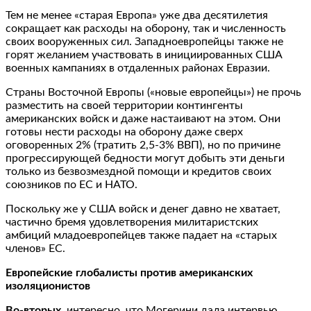
Тем не менее «старая Европа» уже два десятилетия
сокращает как расходы на оборону, так и численность
своих вооруженных сил. Западноевропейцы также не
горят желанием участвовать в инициированных США
военных кампаниях в отдаленных районах Евразии.
Страны Восточной Европы («новые европейцы») не прочь
разместить на своей территории контингенты
американских войск и даже настаивают на этом. Они
готовы нести расходы на оборону даже сверх
оговоренных 2% (тратить 2,5-3% ВВП), но по причине
прогрессирующей бедности могут добыть эти деньги
только из безвозмездной помощи и кредитов своих
союзников по ЕС и НАТО.
Поскольку же у США войск и денег давно не хватает,
частично бремя удовлетворения милитаристских
амбиций младоевропейцев также падает на «старых
членов» ЕС.
Европейские глобалисты против американских
изоляционистов
Во-вторых
, интересно, что Могерини дала интервью