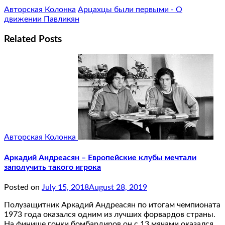
Авторская Колонка
Арцахцы были первыми - О
движении Павликян
Related Posts
Авторская Колонка
Аркадий Андреасян – Европейские клубы мечтали
заполучить такого игрока
Posted on
July 15, 2018
August 28, 2019
Полузащитник Аркадий Андреасян по итогам чемпионата
1973 года оказался одним из лучших форвардов страны.
На финише гонки бомбардиров он с 13 мячами оказался