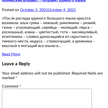
Армянский алфавит – Алфавит единого языка
Posted on
October 3, 2021
October 4, 2021
«После распада единого большого языка красота
возникла: язык грека – нежный, римлянина – резкий,
гунна – угрожающий, сирийца – молящий, перса –
роскошный, алана – цветистый, гота – насмешливый,
египтянина – словно доносящийся из скрытного и
темного места, индуса – стрекочущий, а армянина –
вкусный и могущий все языки в…
Read More
Leave a Reply
Your email address will not be published.
Required fields are
marked
*
Comment
*