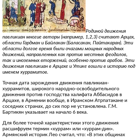
Родиной движения
павликиан многие авторы (например, 1,2,3) считают Арцах,
области Гардман и Байлакан (Баласакан, Пайтакаран). Эти
области долгое время были очагами мощных народных
движений, направленных как против местных феодалов,
так и иноземных вторжений, особенно против арабов. Эти
движения павликиан в Арцахе и Утике вошли в историю под
именем хуррамитов.
Точная дата зарождения движения павликиан-
хуррамитов, широкого народно-освободительного
движения против господства халифата Аббасидов в
Арцахе, в Армении вообще, в Иранском Атрпатакане и
соседних странах, до сих пор не установлена. Г.М.
Бартикян указывает на начало 6 века.
Для более точной характеристики этого движения
расшифруем термин «хуррам» или «хуррам-дин».
Армянский историк Лео считал, что: «В этих общинах