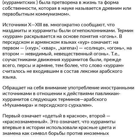
(хуррамитских ) была претворена в жизнь та форма
собственности, которая в науке называется древним или
первобытным коммунизмом».
Источники X—XIII вв. многократно сообщают, что
маздакиты и хуррамиты были огнепоклонниками. Термин
«хуррам» раскрывается на основе понятия «огонь». В
персидском и армянском языках «хур» означает: на
первом — («хур»,’ «хвар», „хаrеnа») — «солнце», «огонь», на
втором — невидимый, невещественный огонь». Т.е.,
соучастниками движения хуррамитов были, прежде
всего, персы и армяне, тем более, что слово «хуррам»
считалось не входившим в состав лексики арабского
языка.
Обращает на себя внимание употребление иностранными
источниками в отношении к действиями павликиан-
хуррамитов следующих терминов—арабского
«Мухаммира» и персидского сурхалем».
Первый означает «одетый в красное», второй —
«краснознаменный». Это означает, что хуррамиты
впервые в истории использовали красные цвета и
знамена как символ борьбы против иноземных