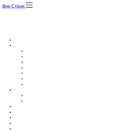
Skip
Вне Строк
to
content