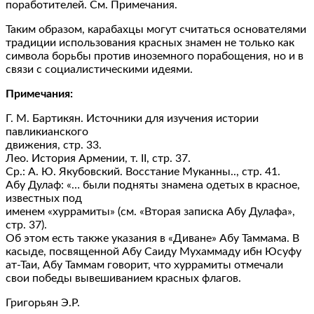
поработителей. См. Примечания.
Таким образом, карабахцы могут считаться основателями
традиции использования красных знамен не только как
символа борьбы против иноземного порабощения, но и в
связи с социалистическими идеями.
Примечания:
Г. М. Бартикян. Источники для изучения истории
павликианского
движения, стр. 33.
Лео. История Армении, т. II, стр. 37.
Ср.: А. Ю. Якубовский. Восстание Муканны.., стр. 41.
Абу Дулаф: «… были подняты знамена одетых в красное,
известных под
именем «хуррамиты» (см. «Вторая записка Абу Дулафа»,
стр. 37).
Об этом есть также указания в «Диване» Абу Таммама. В
касыде, посвященной Абу Саиду Мухаммаду ибн Юсуфу
ат-Таи, Абу Таммам говорит, что хуррамиты отмечали
свои победы вывешиванием красных флагов.
Григорьян Э.Р.