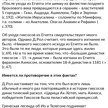
«После ухода из Египта эти шемау из филистии позднего
бронзового века превращаются в сераним – властителей
5 городов – Газы, Ашдода, Ашкелона, Гафа и Экрона»
(с.192). «Жители Иерусалима – соломиты по Манефону,
т.е. солими – из Анатолии. Они из Анаким и Рефаим» (
с.370).
Об уходе гиксосов из Египта свидетельствуют много
авторов. Однако Д.Рол считает, что никакого изгнания не
было. «Никакого массового исхода из Египта не было.
Это были те же люди, которые раньше здесь жили»
(с.69). Но в то же время известно, что «Большая династия
гиксосов – 15 –я династия – была изгнана из Египта
фараоном Ахмосом, основателем 18-й династии в 1181 г.»
(с.47).
Имеется ли противоречие в этих фактах?
Д.Рол настаивает на том, что это был всего лишь
обычный и много раз повторявшийся в истории гиксосов
династический раскол. «Царица Ах-Хотеп, мать Ахмоса,
победителя Гиксосов была пеласгийской принцессой.
Греческая легенда об Ио и Телегоне поднимает