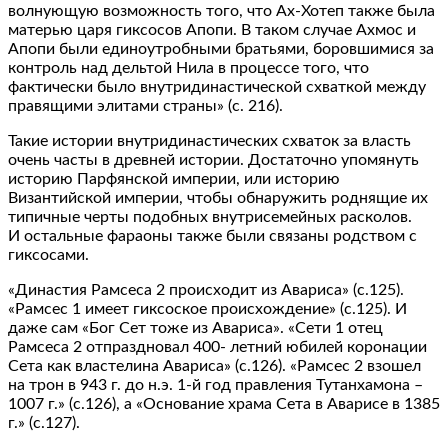
волнующую возможность того, что Ах-Хотеп также была
матерью царя гиксосов Апопи. В таком случае Ахмос и
Апопи были единоутробными братьями, боровшимися за
контроль над дельтой Нила в процессе того, что
фактически было внутридинастической схваткой между
правящими элитами страны» (с. 216).
Такие истории внутридинастических схваток за власть
очень часты в древней истории. Достаточно упомянуть
историю Парфянской империи, или историю
Византийской империи, чтобы обнаружить роднящие их
типичные черты подобных внутрисемейных расколов.
И остальные фараоны также были связаны родством с
гиксосами.
«Династия Рамсеса 2 происходит из Авариса» (с.125).
«Рамсес 1 имеет гиксоское происхождение» (с.125). И
даже сам «Бог Сет тоже из Авариса». «Сети 1 отец
Рамсеса 2 отпраздновал 400- летний юбилей коронации
Сета как властелина Авариса» (с.126). «Рамсес 2 взошел
на трон в 943 г. до н.э. 1-й год правления Тутанхамона –
1007 г.» (с.126), а «Основание храма Сета в Аварисе в 1385
г.» (с.127).