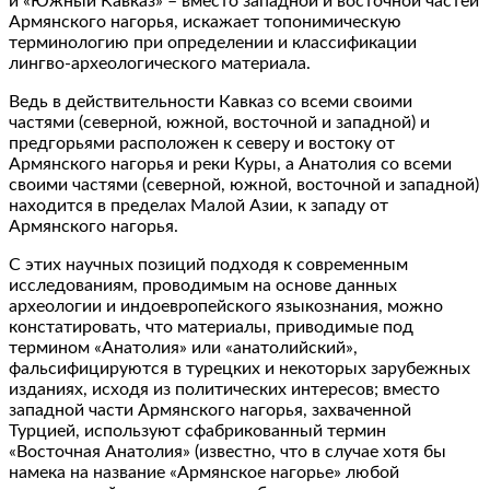
и «Южный Кавказ» – вместо западной и восточной частей
Армянского нагорья, искажает топонимическую
терминологию при определении и классификации
лингво-археологического материала.
Ведь в действительности Кавказ со всеми своими
частями (северной, южной, восточной и западной) и
предгорьями расположен к северу и востоку от
Армянского нагорья и реки Куры, а Анатолия со всеми
своими частями (северной, южной, восточной и западной)
находится в пределах Малой Азии, к западу от
Армянского нагорья.
С этих научных позиций подходя к современным
исследованиям, проводимым на основе данных
археологии и индоевропейского языкознания, можно
констатировать, что материалы, приводимые под
термином «Анатолия» или «анатолийский»,
фальсифицируются в турецких и некоторых зарубежных
изданиях, исходя из политических интересов; вместо
западной части Армянского нагорья, захваченной
Турцией, используют сфабрикованный термин
«Восточная Анатолия» (известно, что в случае хотя бы
намека на название «Армянское нагорье» любой