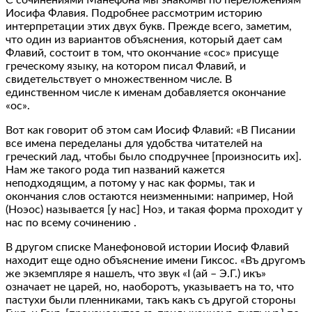
Иосифа Флавия. Подробнее рассмотрим историю
интерпретации этих двух букв. Прежде всего, заметим,
что один из вариантов объяснения, который дает сам
Флавий, состоит в том, что окончание «сос» присуще
греческому языку, на котором писал Флавий, и
свидетельствует о множественном числе. В
единственном числе к именам добавляется окончание
«ос».
Вот как говорит об этом сам Иосиф Флавий: «В Писании
все имена переделаны для удобства читателей на
греческий лад, чтобы было сподручнее [произносить их].
Нам же такого рода тип названий кажется
неподходящим, а потому у нас как формы, так и
окончания слов остаются неизменными: например, Ной
(Ноэос) называется [у нас] Ноэ, и такая форма проходит у
нас по всему сочинению .
В другом списке Манефоновой истории Иосиф Флавий
находит еще одно объяснение имени Гиксос. «Въ другомъ
же экземпляре я нашелъ, что звук «I (ай – Э.Г.) икъ»
означает не царей, но, наоборотъ, указываетъ на то, что
пастухи были пленниками, такъ какъ съ другой стороны