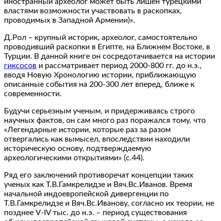
иностранный археолог может быть лишен турецкими
властями возможности участвовать в раскопках,
проводимых в Западной Армении)».
Д.Рол – крупный историк, археолог, самостоятельно
проводивший раскопки в Египте, на Ближнем Востоке, в
Турции. В данной книге он сосредотачивается на истории
гиксосов
и рассматривает период 2000-800 гг. до н.э.,
вводя Новую Хронологию истории, приближающую
описанные события на 200-300 лет вперед, ближе к
современности.
Будучи серьезным ученым, и придерживаясь строго
научных фактов, он сам много раз поражался тому, что
«Легендарные истории, которые раз за разом
отвергались как вымысел, впоследствии находили
историческую основу, подтверждаемую
археологическими открытиями» (с.44).
Ряд его заключений противоречат концепции таких
ученых как Т.В.Гамкрелидзе и Вяч.Вс.Иванов. Время
начальной индоевропейской дивергенции по
Т.В.Гамкрелидзе и Вяч.Вс.Иванову, согласно их теории, не
позднее V-IV тыс. до н.э. – период существования