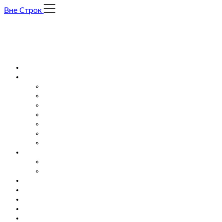
Skip
Вне Строк
to
content