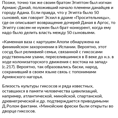
Позже, точно так же своим братом Эгиптом был изгнан
Армаис-Данай, положивший начало племени данайцев и
городу Адана. Если правда, что у Эгипта было 50
сыновей, как говорит Эсхил в драме «Просительницы»,
где он описывает возвращение дочерей Даная в Аргос, то
Эгипту совсем не нужен был брат-конкурент, когда ему
надо было делить власть между 50 сыновьями.
«Каменная ваза с картушем Апопи обнаружена на
финикийском захоронении в Испании. Вероятно, этот
сосуд был реликвией семьи, связанной с гиксосами
родственными узами, переселившимися в 8 веке до н.э. в
ходе колонизаторского движения с востока на запад»
(с.217). Вероятно, так образовались баски, народ,
сохранивший в своем языке связь с топонимами
Армянского нагорья.
Близость культуры гиксосов и ряда известных,
оставшихся в памяти человечества цивилизаций,
например, атлантической, минойской, спартанской,
древнегреческой и др. подтверждается приводимыми
Д.Ролом фактами. «Минойские фрески были открыты во
дворце гиксосов.