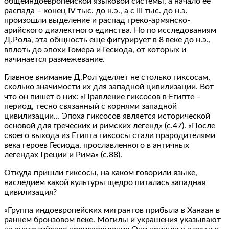
общеиндоевропейской языковой системы, а начало ее
распада – конец IV тыс. до н.э., а с III тыс. до н.э.
произошли выделение и распад греко-армянско-
арийского диалектного единства. Но по исследованиям
Д.Рола, эта общность еще фигурирует в 8 веке до н.э.,
вплоть до эпохи Гомера и Гесиода, от которых и
начинается размежевание.
Главное внимание Д.Рол уделяет не столько гиксосам,
сколько значимости их для западной цивилизации. Вот
что он пишет о них: «Правление гиксосов в Египте –
период, тесно связанный с корнями западной
цивилизации… Эпоха гиксосов является исторической
основой для греческих и римских легенд» (с.47). «После
своего выхода из Египта гиксосы стали прародителями
века героев Гесиода, прославленного в античных
легендах Греции и Рима» (с.88).
Откуда пришли гиксосы, на каком говорили языке,
наследием какой культуры щедро питалась западная
цивилизация?
«Группа индоевропейских мигрантов прибыла в Ханаан в
раннем бронзовом веке. Могилы и украшения указывают