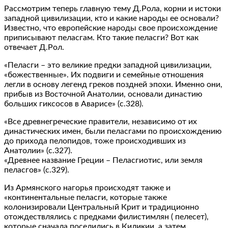
Рассмотрим теперь главную тему Д.Рола, корни и истоки
западной цивилизации, кто и какие народы ее основали?
Известно, что европейские народы свое происхождение
приписывают пеласгам. Кто такие пеласги? Вот как
отвечает Д.Рол.
«Пеласги – это великие предки западной цивилизации,
«божественные». Их подвиги и семейные отношения
легли в основу легенд греков поздней эпохи. Именно они,
прибыв из Восточной Анатолии, основали династию
больших гиксосов в Аварисе» (с.328).
«Все древнегреческие правители, независимо от их
династических имен, были пеласгами по происхождению
до прихода пелопидов, тоже происходивших из
Анатолии» (с.327).
«Древнее название Греции – Пеласгиотис, или земля
пеласгов» (с.329).
Из Армянского нагорья происходят также и
«континентальные пеласги, которые также
колонизировали Центральный Крит и традиционно
отождествлялись с предками филистимлян ( пелесет),
которые сначала поселились в Киликии, а затем