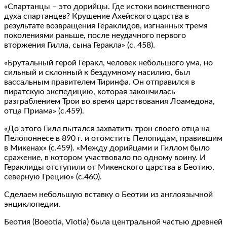
«Спартанцы – это дорийцы. Где истоки воинственного
духа спартанцев? Крушение Ахейского царства в
результате возвращения Гераклидов, изгнанных тремя
поколениями раньше, после неудачного первого
вторжения Гилла, сына Геракла» (с. 458).
«Брутальный герой Геракл, человек небольшого ума, но
сильный и склонный к бездумному насилию, был
вассальным правителем Тиринфа. Он отправился в
пиратскую экспедицию, которая закончилась
разграблением Трои во время царствования Лоамедона,
отца Приама» (с.459).
«До этого Гилл пытался захватить трон своего отца на
Пелопоннесе в 890 г. и отомстить Пелопидам, правившим
в Микенах» (с.459). «Между дорийцами и Гиллом было
сражение, в котором участвовало по одному воину. И
Гераклиды отступили от Микенского царства в Беотию,
северную Грецию» (с.460).
Сделаем небольшую вставку о Беотии из англоязычной
энциклопедии.
Беотия (Boeotia, Viotia) была центральной частью древней