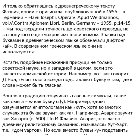
И только обратившись к древнегреческому тексту
Флавия, копии с оригинала, опубликованной в 1955 г. в
Германии – Flavii Iosephi, Opera V, Apud Weidmannos,
vol.V.Contra Apionem Libri, Berlin, Germany – 1955, p.14-15,
– мы подтвердили точность до-советского перевода, не
затронутого еще «махровым» шовинизмом. Значки над
буквами в древнегреческом языке обозначали дифтонг
«ай». В современном греческом языке они не
используются.
Кстати, подобные искажения присущи не только
советской науке, но и западной в целом, если это
касается армянской истории. Например, вот как говорит
Д.Рол, «Египтологи всегда подставляют букву е там, где в
слове может быть гласная.
Вошло в традицию озвучивать гласные символы, такие
как омега – w как букву u (у). Например, «дом»
озвучивается египтологами как «хут», хотя во многих
случаях эта буква звучит как «а». Например, Аварис звучит
как Хаваре» (с. 500). По И.Флавию, Аварис, «согласно
древнему религиозному сказанию, назывался» Хут-Уарт,
т.е., «дом уартов». Но если вместо буквы «у» подставить