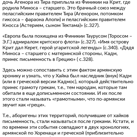
дочь Агенора из Тира приплыла из Финикии на Крит, где
родила Миноса – старшего. Это брачный союз между
пеласгийским правителем Тира (Агенором, потомком
гиксоса – фараона Апопи) и пеласгийским правителем
Кносса (Астерием, сыном Тектама)» (с.327).
«Европа была похищена из Финикии Таурусом (Торосом –
Э.Г.) адмиралом критского флота» (с.327). «Имя острову
Крит дал Керет, герой угаритской легенды» (с.340). «Дядя
Миноса – старшего с материнской стороны, Кадм,
принес письменность в Грецию» ( с.328).
Здесь можно сопоставить с этим фактом армянскую
хронику и узнать, что у Хайка был наследник (внук) Кадм
(или в греческой версии Кадмос), который действительно
принес грамоту грекам, т.е., тем народам, которые там
обитали в еще дописьменном состоянии. И их после
этого стали называть «грамотными», что по-армянски
звучит как «греци».
Т.е., аборигены этих территорий, получившие от хайков
письменность, стали называться после греками. Кстати, и
по времени эти события совпадают в двух хронологиях,
армянской по Хоренаци и греческой (приблизительно