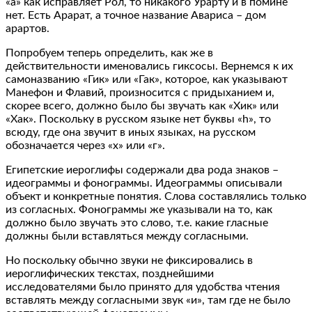
«а» как исправляет Рол, то никакого Урарту и в помине
нет. Есть Арарат, а точное название Авариса – дом
арартов.
Попробуем теперь определить, как же в
действительности именовались гиксосы. Вернемся к их
самоназванию «Гик» или «Гак», которое, как указывают
Манефон и Флавий, произносится с придыханием и,
скорее всего, должно было бы звучать как «Хик» или
«Хак». Поскольку в русском языке нет буквы «h», то
всюду, где она звучит в иных языках, на русском
обозначается через «х» или «г».
Египетские иероглифы содержали два рода знаков –
идеограммы и фонограммы. Идеограммы описывали
объект и конкретные понятия. Слова составлялись только
из согласных. Фонограммы же указывали на то, как
должно было звучать это слово, т.е. какие гласные
должны были вставляться между согласными.
Но поскольку обычно звуки не фиксировались в
иероглифических текстах, позднейшими
исследователями было принято для удобства чтения
вставлять между согласными звук «и», там где не было