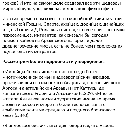
греков? И кто на самом деле создавал все эти шедевры
мировой культуры, включая и древнюю философию.
Из этих времен нам известно о минойской цивилизации,
микенской Греции, Спарте, ахейцах, дорийцах, данайцах
и т.д. Из книги Д.Рола выясняется, что все они – потомки
переселенцев, мигрантов, как сказали бы сегодня,
племен-хайков из Армянского нагорья, и даже
древнегреческие мифы, есть не более, чем переложения
подвигов этих мигрантов.
Рассмотрим более подробно эти утверждения.
«Минойцы были лишь частью гораздо более
многочисленной семьи индоевропейских народов,
проживавшей от гиксоского Авариса до пеласгийского
Аргоса и анатолийской Арзавы и от Хаттусы до
ханаанитского Угарита и Алалакха» (с.339). «Многие
жители Алалакха носили хурритские имена во время
эпохи гиксосов и хурриты были тесно связаны с
арийскими элитами среднего и позднего бронзового
века» (с.340).
«В индоевропейских легендах говорится, что Европа,