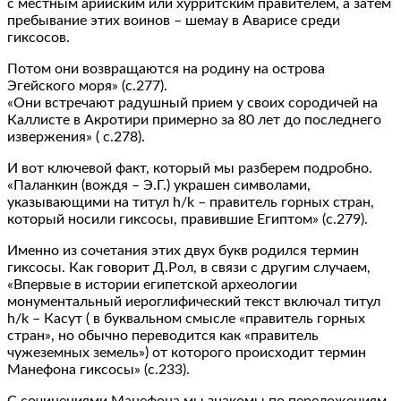
с местным арийским или хурритским правителем, а затем
пребывание этих воинов – шемау в Аварисе среди
гиксосов.
Потом они возвращаются на родину на острова
Эгейского моря» (с.277).
«Они встречают радушный прием у своих сородичей на
Каллисте в Акротири примерно за 80 лет до последнего
извержения» ( с.278).
И вот ключевой факт, который мы разберем подробно.
«Паланкин (вождя – Э.Г.) украшен символами,
указывающими на титул h/k – правитель горных стран,
который носили гиксосы, правившие Египтом» (с.279).
Именно из сочетания этих двух букв родился термин
гиксосы. Как говорит Д.Рол, в связи с другим случаем,
«Впервые в истории египетской археологии
монументальный иероглифический текст включал титул
h/k – Касут ( в буквальном смысле «правитель горных
стран», но обычно переводится как «правитель
чужеземных земель») от которого происходит термин
Манефона гиксосы» (с.233).
С сочинениями Манефона мы знакомы по переложениям