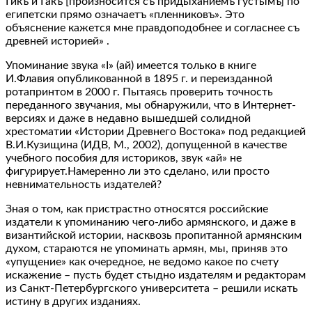
Гикъ и Гакъ [произносится съ придыханиемъ густымъ] по
египетски прямо означаетъ «пленниковъ». Это
объяснение кажется мне правдоподобнее и согласнее съ
древней историей» .
Упоминание звука «I» (ай) имеется только в книге
И.Флавия опубликованной в 1895 г. и переизданной
ротапринтом в 2000 г. Пытаясь проверить точность
переданного звучания, мы обнаружили, что в Интернет-
версиях и даже в недавно вышедшей солидной
хрестоматии «Истории Древнего Востока» под редакцией
В.И.Кузищина (ИДВ, М., 2002), допущенной в качестве
учебного пособия для историков, звук «ай» не
фигурирует.Намеренно ли это сделано, или просто
невнимательность издателей?
Зная о том, как пристрастно относятся российские
издатели к упоминанию чего-либо армянского, и даже в
византийской истории, насквозь пропитанной армянским
духом, стараются не упоминать армян, мы, приняв это
«упущение» как очередное, не ведомо какое по счету
искажение – пусть будет стыдно издателям и редакторам
из Санкт-Петербургского университета – решили искать
истину в других изданиях.