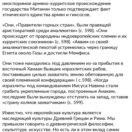
неоспоримое армяно-хурритское происхождение
государства Митанни только подтверждает факт
этнического единства армян и гиксосов.
«Они, «Правители горных стран», были правящей
аристократией среди амалекитян» (с. 598). «Они
происходят от прародины индоевропейских племен и их
хурритских союзников» (с. 598). «Аввим со своей
амалекитянской пехотой устремились через границу
Египта около Газы и достигли Мемфиса.
Они тоже находились под давлением из-за прибытия в
восточный Ханаан бывших израэлитских рабов,
поставивших целью захватить землю обетованную для
своей племенной конфедерации» ( с.598). «Когда
израэлиты под командованием Иисуса Навина стали
грабить укрепленные города, построенные Анаким,
последние были вынуждены отступить на запад, оставив
«страну холмов захватчикам» (с. 599).
Известно, что европейская культура является
наследницей культуры Древней Греции и Рима. Мы
привыкли говорить о древнегреческой философии,
скульптуре, искусстве. Но есть ли в этом вклад самих