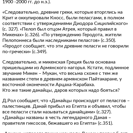
1900 -2000 гг. до н.э.).
«Следовательно, древние греки, которые вторглись на
Крит и оккупировали Кносс, были пеласгами, в полном
соответствии с утверждениями Диодора Сицилийского»
(с. 327). «Пелоп был отцом Атрея, который правил в
Микенах» (с.326). «По утверждению Геродота, жители
Пелопоннеса были наследниками пеласгов» (с.350).
«Геродот сообщает, что эти древние пеласги не говорили
по-гречески» (с.349).
Следовательно, и микенская Греция была основана
пришельцами из Армянского нагорья. Кстати, подлинное
звучание Микен – Мукан, что весьма схоже с тем же
названием степи в древнем армянском Пайтакаране, у
восточной оконечности Арцаха-Карабаха.
Кто же такие данайцы, даров которых надо бояться?
Д.Рол сообщает, что «Данайцы происходят от пеласгов –
палестинцев. Данай прибыл из Египта и объявил, чтобы
все пеласги стали называться данайцами» (с.327).
«Данайцы названы в честь легендарного Даная –
правителя гиксосов, бежавшего из Египта» (с.351).