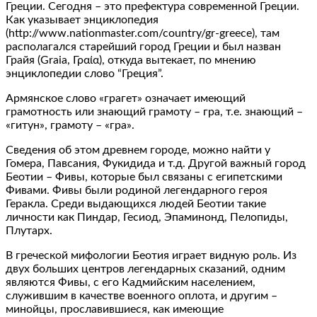
Греции. Сегодня – это префектура современной Греции.
Как указывает энциклопедия
(http://www.nationmaster.com/country/gr-greece), там
располагался старейший город Греции и был назван
Грайя (Graia, Γραία), откуда вытекает, по мнению
энциклопедии слово “Греция”.
Армянское слово «грагет» означает имеющий
грамотность или знающий грамоту – гра, т.е. знающий –
«гитун», грамоту – «гра».
Сведения об этом древнем городе, можно найти у
Гомера, Павсания, Фукидида и т.д. Другой важный город
Беотии – Фивы, которые был связаны с египетскими
Фивами. Фивы были родиной легендарного героя
Геракла. Среди выдающихся людей Беотии такие
личности как Пиндар, Гесиод, Эпаминонд, Пелопиды,
Плутарх.
В греческой мифологии Беотия играет видную роль. Из
двух больших центров легендарных сказаний, одним
являются Фивы, с его Кадмийским населением,
служившим в качестве военного оплота, и другим –
минойцы, прославившиеся, как имеющие