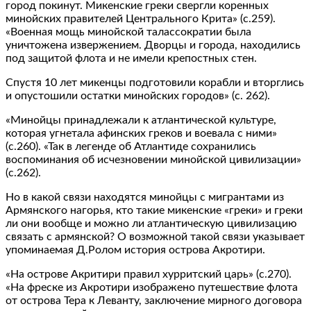
город покинут. Микенские греки свергли коренных
минойских правителей Центрального Крита» (с.259).
«Военная мощь минойской талассократии была
уничтожена извержением. Дворцы и города, находились
под защитой флота и не имели крепостных стен.
Спустя 10 лет микенцы подготовили корабли и вторглись
и опустошили остатки минойских городов» (с. 262).
«Минойцы принадлежали к атлантической культуре,
которая угнетала афинских греков и воевала с ними»
(с.260). «Так в легенде об Атлантиде сохранились
воспоминания об исчезновении минойской цивилизации»
(с.262).
Но в какой связи находятся минойцы с мигрантами из
Армянского нагорья, кто такие микенские «греки» и греки
ли они вообще и можно ли атлантическую цивилизацию
связать с армянской? О возможной такой связи указывает
упоминаемая Д.Ролом история острова Акротири.
«На острове Акритири правил хурритский царь» (с.270).
«На фреске из Акротири изображено путешествие флота
от острова Тера к Леванту, заключение мирного договора