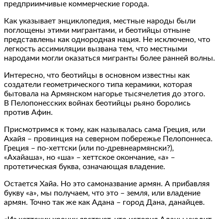
предприимчивые коммерческие города.
Как указывает энциклопедия, местные народы были
поглощены этими мигрантами, и беотийцы отныне
представлены как однородная нация. Не исключено, что
легкость ассимиляции вызвана тем, что местными
народами могли оказаться мигранты более ранней волны.
Интересно, что беотийцы в основном известны как
создатели геометрического типа керамики, которая
бытовала на Армянском нагорье тысячелетия до этого.
В Пелопонесских войнах беотийцы рьяно боролись
против Афин.
Присмотримся к тому, как называлась сама Греция, или
Ахайя – провинция на северном побережье Пелопоннеса.
Греция – по-хеттски (или по-древнеармянски?),
«Ахайаша», но «ша» – хеттское окончание, «а» –
протетическая буква, означающая владение.
Остается Хайа. Но это самоназвание армян. А прибавляя
букву «а», мы получаем, что это – земля, или владение
армян. Точно так же как Адана – город Дана, данайцев.