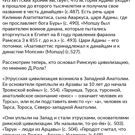
«Из хеттских хроник явствует, что история Аданы уходит
в прошлое до второго тысячелетия и получила свое
название в честь данайцев» (с.487). Есть речь царя
Киликии Азатитватиса, сына Аваркуса, царя Аданы, где
он прославляет бога Бурь» (с. 490). «Мопшу был
правителем воинов данана, которые пытались
вторгнуться в Египет на 8 году правления фараона
Рамсеса 3 в 855 г. до н.э.» (с. 493). Цари Аданы – его
потомки. «Азативаттис принадлежал к данайцам и к
династии Мопсия» (Мопшу) (с.527).
Рассмотрим теперь, кто основал Римскую цивилизацию,
по мнению Д.Рола?
«Этрусская цивилизация возникла в Западной Анатолии.
Ее основатели приплыли из Арзавы за 10 лет до начала
Троянской войны» (с. 554). «Таруиша, Турса, турсеной,
анатолийское окончание «енос» – означает человек из
Турсы», или если подставить вместо «у»- «а», человек из
Тарса, Тороса, Северо-западной Анатолии.
«Они уплыли на Запад и стали этрусками, основателями
римской цивилизации. Их называли, то-ро-йя» (с. 503).
«Таруи – люди из Арцавы» (с. 504). «Геродот считал, что
этруски из Лидии – Арзавы, Киликии» (с.548).