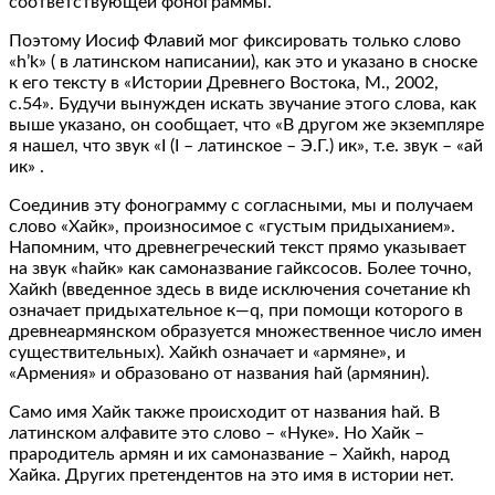
соответствующей фонограммы.
Поэтому Иосиф Флавий мог фиксировать только слово
«h’k» ( в латинском написании), как это и указано в сноске
к его тексту в «Истории Древнего Востока, М., 2002,
с.54». Будучи вынужден искать звучание этого слова, как
выше указано, он сообщает, что «В другом же экземпляре
я нашел, что звук «I (I – латинское – Э.Г.) ик», т.е. звук – «ай
ик» .
Соединив эту фонограмму с согласными, мы и получаем
слово «Хайк», произносимое с «густым придыханием».
Напомним, что древнегреческий текст прямо указывает
на звук «hайк» как самоназвание гайксосов. Более точно,
Хайкh (введенное здесь в виде исключения сочетание кh
означает придыхательное к—q, при помощи которого в
древнеармянском образуется множественное число имен
существительных). Хайкh означает и «армяне», и
«Армения» и образовано от названия hай (армянин).
Само имя Хайк также происходит от названия hай. В
латинском алфавите это слово – «Hyкe». Но Хайк –
прародитель армян и их самоназвание – Хайкh, народ
Хайка. Других претендентов на это имя в истории нет.