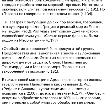
на анатолийское происхождение Они пришли к власти в
городах и разбогатели на морской торговле. Их потомки
оккупировали Египет под названием гиксосов» ( с.181). Но
«Гиксосы не говорили на египетском языке» (с.134).
Т.е., вразрез с бытующей до сих пор версией, говорящей,
что культура пришла в Грецию и римский мир из Египта,
мы видим, что Д.Рол указывает совсем другие истоки
европейской культуры. «Самые первые фараоны были
родом из Месопотамии» (с.199).
«Особый тип захоронений был присущ этой группе.
Продолговатая яма, выкопанная в земле и выложенная
каменными блоками. Этот тип могил распределен по
широкой дуге от Евфрата, Сирии, Палестины до
Трансиордании и Мертвого моря. Таков же тип
захоронений у гиксосов» (с.181).
В начале своей миграции с Армянского нагорья гиксосы
заселяли земли Палестины и как указывает Д.Рол,
«Рефаим и Анаким – хурритские имена и племена
появляются в 2100 г. до н.э. в Леванте» (с.179). «Они были
искусны в обработке металлов» (с.180), иными словами,
они принесли с собой культуру обработки металлов.