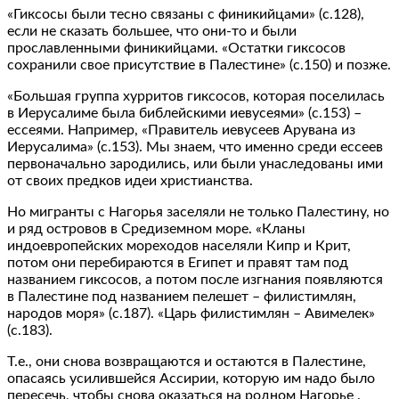
«Гиксосы были тесно связаны с финикийцами» (с.128),
если не сказать большее, что они-то и были
прославленными финикийцами. «Остатки гиксосов
сохранили свое присутствие в Палестине» (с.150) и позже.
«Большая группа хурритов гиксосов, которая поселилась
в Иерусалиме была библейскими иевусеями» (с.153) –
ессеями. Например, «Правитель иевусеев Арувана из
Иерусалима» (с.153). Мы знаем, что именно среди ессеев
первоначально зародились, или были унаследованы ими
от своих предков идеи христианства.
Но мигранты с Нагорья заселяли не только Палестину, но
и ряд островов в Средиземном море. «Кланы
индоевропейских мореходов населяли Кипр и Крит,
потом они перебираются в Египет и правят там под
названием гиксосов, а потом после изгнания появляются
в Палестине под названием пелешет – филистимлян,
народов моря» (с.187). «Царь филистимлян – Авимелек»
(с.183).
Т.е., они снова возвращаются и остаются в Палестине,
опасаясь усилившейся Ассирии, которую им надо было
пересечь, чтобы снова оказаться на родном Нагорье .