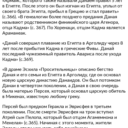
«Армаис, которого также называли Данаем правил 5 лет
в Египте. После этого он был изгнан из Египта, уплыл от
своего брата Эгипта, прибыл в Грецию и стал править»
(с.366). «В генеалогии более позднего предания Даная
называют родственником финикийского царя Агенора,
отца Кадма» (с. 367). По Хоренаци, отцом Кадма является
Араманеак.
«Данай совершил плавание из Египта в Арголиду через 8
лет после прибытия Кадма в греческие Фивы. Данай
последний чужеземный правитель Авариса после ухода
Кадма» (с.369).
«В драме Эсхила «Просительницы» описано бегство
Даная и его семьи из Египта в Арголиду, где он основал
новую царскую династию Данаидов. Он был потомком
Данаи в четвертом поколении, а Даная в свою очередь
была матерью Персея, который основал царскую обитель
в Микенах, известную любому греку.
Персей был предком Геракла и Эврисфея в третьем
поколении. После смерти Эврисфея на трон вступил
Атрей сын Пелопа, который был отцом Агамемнона и
Менелая» (с.365). Начиная с этого момента, жители