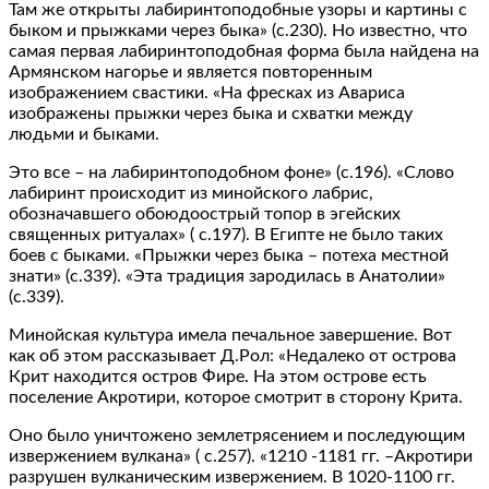
Там же открыты лабиринтоподобные узоры и картины с
быком и прыжками через быка» (с.230). Но известно, что
самая первая лабиринтоподобная форма была найдена на
Армянском нагорье и является повторенным
изображением свастики. «На фресках из Авариса
изображены прыжки через быка и схватки между
людьми и быками.
Это все – на лабиринтоподобном фоне» (с.196). «Слово
лабиринт происходит из минойского лабрис,
обозначавшего обоюдоострый топор в эгейских
священных ритуалах» ( с.197). В Египте не было таких
боев с быками. «Прыжки через быка – потеха местной
знати» (с.339). «Эта традиция зародилась в Анатолии»
(с.339).
Минойская культура имела печальное завершение. Вот
как об этом рассказывает Д.Рол: «Недалеко от острова
Крит находится остров Фире. На этом острове есть
поселение Акротири, которое смотрит в сторону Крита.
Оно было уничтожено землетрясением и последующим
извержением вулкана» ( с.257). «1210 -1181 гг. –Акротири
разрушен вулканическим извержением. В 1020-1100 гг.