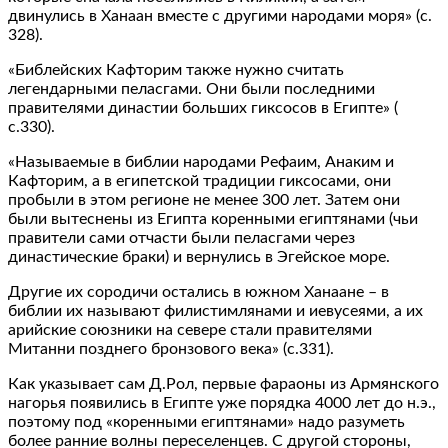
двинулись в Ханаан вместе с другими народами моря» (с.
328).
«Библейских Кафторим также нужно считать
легендарными пеласгами. Они были последними
правителями династии больших гиксосов в Египте» (
с.330).
«Называемые в библии народами Рефаим, Анаким и
Кафторим, а в египетской традиции гиксосами, они
пробыли в этом регионе не менее 300 лет. Затем они
были вытеснены из Египта коренными египтянами (чьи
правители сами отчасти были пеласгами через
династические браки) и вернулись в Эгейское море.
Другие их сородичи остались в южном Ханаане – в
библии их называют филистимлянами и иевусеями, а их
арийские союзники на севере стали правителями
Митанни позднего бронзового века» (с.331).
Как указывает сам Д.Рол, первые фараоны из Армянского
нагорья появились в Египте уже порядка 4000 лет до н.э.,
поэтому под «коренными египтянами» надо разуметь
более ранние волны переселенцев. С другой стороны,