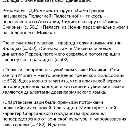
Эллады стали называть себя данайцами.
Резюмируя, Д.Рол констатирует: «Сама Греция
называлась Пеласгией (Палестиной) – гиксосы–
переселенцы из Анатолии, Лидии, в северу от Измира-
Смирны» (с. 501). «Пеласги из Ионии первоначально жили
на Пелопонесе, Микенах.
Греки считали пеласгов – прародителями цивилизации
Эллады» (с.502). «Сначала там, в Микенах основал
династию Персей, потом его свергли, а потом пришли
свергнутые Гераклиды» (с.502).
«Пеласги говорили на лувийском языке Киликии. Они
заняли Милет – место рождения греческой философии»
(с.502). Здесь можно заметить, что в армянской версии
истории древних народов и хеттский и лувийский языки
являются диалектами древнеармянского языка.
«Спартанские цари были прямыми потомками
пеласгийских сыновей Гераклидов. Милитаристский
характер Спартанского государства произошел
непосредственно от воинской культуры и мировоззрения
века героев» (с. 482). И далее.