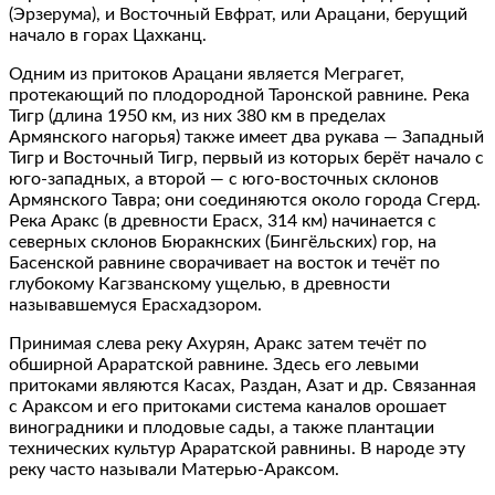
(Эрзерума), и Восточный Евфрат, или Арацани, берущий
начало в горах Цахканц.
Одним из притоков Арацани является Меграгет,
протекающий по плодородной Таронской равнине. Река
Тигр (длина 1950 км, из них 380 км в пределах
Армянского нагорья) также имеет два рукава — Западный
Тигр и Восточный Тигр, первый из которых берёт начало с
юго‐западных, а второй — с юго‐восточных склонов
Армянского Тавра; они соединяются около города Сгерд.
Река Аракс (в древности Ерасх, 314 км) начинается с
северных склонов Бюракнских (Бингёльских) гор, на
Басенской равнине сворачивает на восток и течёт по
глубокому Кагзванскому ущелью, в древности
называвшемуся Ерасхадзором.
Принимая слева реку Ахурян, Аракс затем течёт по
обширной Араратской равнине. Здесь его левыми
притоками являются Касах, Раздан, Азат и др. Связанная
с Араксом и его притоками система каналов орошает
виноградники и плодовые сады, а также плантации
технических культур Араратской равнины. В народе эту
реку часто называли Матерью‐Араксом.