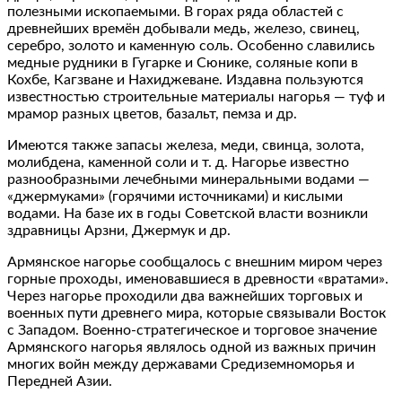
полезными ископаемыми. В горах ряда областей с
древнейших времён добывали медь, железо, свинец,
серебро, золото и каменную соль. Особенно славились
медные рудники в Гугарке и Сюнике, соляные копи в
Кохбе, Кагзване и Нахиджеване. Издавна пользуются
известностью строительные материалы нагорья — туф и
мрамор разных цветов, базальт, пемза и др.
Имеются также запасы железа, меди, свинца, золота,
молибдена, каменной соли и т. д. Нагорье известно
разнообразными лечебными минеральными водами —
«джермуками» (горячими источниками) и кислыми
водами. На базе их в годы Советской власти возникли
здравницы Арзни, Джермук и др.
Армянское нагорье сообщалось с внешним миром через
горные проходы, именовавшиеся в древности «вратами».
Через нагорье проходили два важнейших торговых и
военных пути древнего мира, которые связывали Восток
с Западом. Военно‐стратегическое и торговое значение
Армянского нагорья являлось одной из важных причин
многих войн между державами Средиземноморья и
Передней Азии.