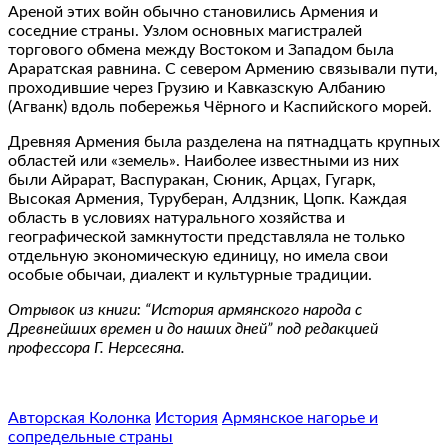
Ареной этих войн обычно становились Армения и
соседние страны. Узлом основных магистралей
торгового обмена между Востоком и Западом была
Араратская равнина. С севером Армению связывали пути,
проходившие через Грузию и Кавказскую Албанию
(Агванк) вдоль побережья Чёрного и Каспийского морей.
Древняя Армения была разделена на пятнадцать крупных
областей или «земель». Наиболее известными из них
были Айрарат, Васпуракан, Сюник, Арцах, Гугарк,
Высокая Армения, Туруберан, Алдзник, Цопк. Каждая
область в условиях натурального хозяйства и
географической замкнутости представляла не только
отдельную экономическую единицу, но имела свои
особые обычаи, диалект и культурные традиции.
Отрывок из книги: “История армянского народа с
Древнейших времен и до наших дней” под редакцией
профессора Г. Нерсесяна.
Авторская Колонка
История
Армянское нагорье и
сопредельные страны