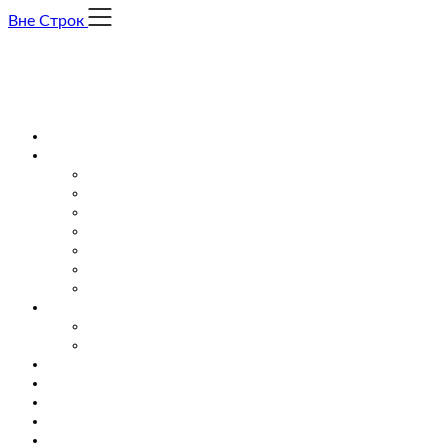
Skip
Вне Строк
to
content