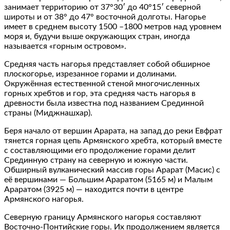
занимает территорию от 37°30′ до 40°15′ северной
широты и от 38° до 47° восточной долготы. Нагорье
имеет в среднем высоту 1500 –1800 метров над уровнем
моря и, будучи выше окружающих стран, иногда
называется «горным островом».
Средняя часть нагорья представляет собой обширное
плоскогорье, изрезанное горами и долинами.
Окружённая естественной стеной многочисленных
горных хребтов и гор, эта средняя часть нагорья в
древности была известна под названием Срединной
страны (Миджнашхар).
Беря начало от вершин Арарата, на запад до реки Евфрат
тянется горная цепь Армянского хребта, который вместе
с составляющими его продолжение горами делит
Срединную страну на северную и южную части.
Обширный вулканический массив горы Арарат (Масис) с
её вершинами — Большим Араратом (5165 м) и Малым
Араратом (3925 м) — находится почти в центре
Армянского нагорья.
Северную границу Армянского нагорья составляют
Восточно‐Понтийские горы. Их продолжением является