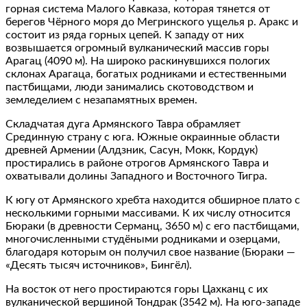
горная система Малого Кавказа, которая тянется от
берегов Чёрного моря до Мегринского ущелья р. Аракс и
состоит из ряда горных цепей. К западу от них
возвышается огромный вулканический массив горы
Арагац (4090 м). На широко раскинувшихся пологих
склонах Арагаца, богатых родниками и естественными
пастбищами, люди занимались скотоводством и
земледелием с незапамятных времен.
Складчатая дуга Армянского Тавра обрамляет
Срединную страну с юга. Южные окраинные области
древней Армении (Алдзник, Сасун, Мокк, Кордук)
простирались в районе отрогов Армянского Тавра и
охватывали долины Западного и Восточного Тигра.
К югу от Армянского хребта находится обширное плато с
несколькими горными массивами. К их числу относится
Бюраки (в древности Серманц, 3650 м) с его пастбищами,
многочисленными студёными родниками и озерцами,
благодаря которым он получил свое название (Бюраки —
«Десять тысяч источников», Бингёл).
На восток от него простираются горы Цахканц с их
вулканической вершиной Тондрак (3542 м). На юго‐западе