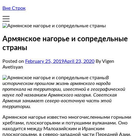
Вне Строк
Армянское нагорье и сопредельные
страны
Posted on
February 25, 2019
April 23, 2020
By Vigen
Avetisyan
В
историческом прошлом жизнь армянского народа
протекала на территории, известной в географической
науке под названием Армянского нагорья. Советская
Армения занимает северо‐восточную часть этой
территории.
Армянское нагорье известно многочисленными горными
хребтами, плоскогорьями и потухшими вулканами. Оно
находится между Малоазийским и Иранским
плоскогорьями, в северо‐западной части Передней Азии,