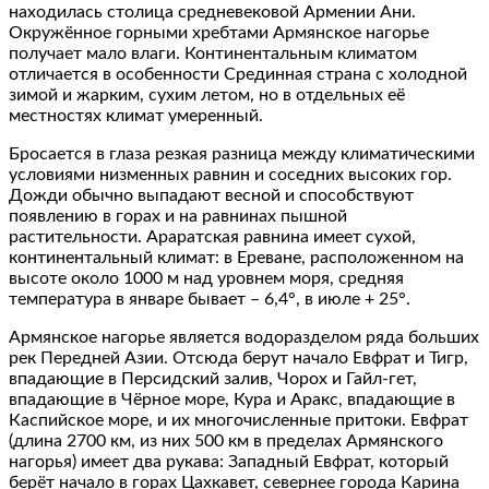
находилась столица средневековой Армении Ани.
Окружённое горными хребтами Армянское нагорье
получает мало влаги. Континентальным климатом
отличается в особенности Срединная страна с холодной
зимой и жарким, сухим летом, но в отдельных её
местностях климат умеренный.
Бросается в глаза резкая разница между климатическими
условиями низменных равнин и соседних высоких гор.
Дожди обычно выпадают весной и способствуют
появлению в горах и на равнинах пышной
растительности. Араратская равнина имеет сухой,
континентальный климат: в Ереване, расположенном на
высоте около 1000 м над уровнем моря, средняя
температура в январе бывает – 6,4°, в июле + 25°.
Армянское нагорье является водоразделом ряда больших
рек Передней Азии. Отсюда берут начало Евфрат и Тигр,
впадающие в Персидский залив, Чорох и Гайл‐гет,
впадающие в Чёрное море, Кура и Аракс, впадающие в
Каспийское море, и их многочисленные притоки. Евфрат
(длина 2700 км, из них 500 км в пределах Армянского
нагорья) имеет два рукава: Западный Евфрат, который
берёт начало в горах Цахкавет, севернее города Карина