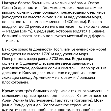
Нагорье богато большими и малыми озёрами. Озеро
Севан (в древности — Гегамское море) является самым
высокогорным среди больших пресноводных озёр мира
(находится на высоте около 1900 м над уровнем моря,
поверхность — немногим меньше 1400 кв. км). В озеро
впадают до 20 речек, а из него вытекает только одна река
— Раздан (Зангу). Среди рыб, которые водятся в Севане,
большой известностью пользуется местный вид форели
— ишхан.
Ванское озеро (в древности Тосп, или Бзнунийское море)
находится на высоте 1720 м над уровнем моря.
Поверхность озера равна 3733 кв. км. Воды озера
солёные. С древнейших времён здесь занимались
рыболовством, добычей соли и селитры. Озеро Урмия (в
древности Капутан) расположено в одной из впадин,
лежащих между Армянским нагорьем и Иранским
плоскогорьем.
Кроме этих трёх больших озёр, имеются многочисленные
маленькие горные пресноводные озёра. К ним относятся
Арпи, Арчак (в Васпуракане), Гайлату (в Коговите), Цовк
(ныне Гельджук) и др. Геологическое строение и
климатическое разнообразие породили разнообразие