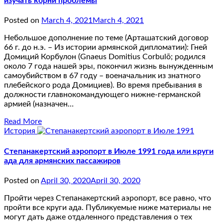
изучать корни проблемы
Posted on
March 4, 2021
March 4, 2021
Небольшое дополнение по теме (Арташатский договор
66 г. до н.э. – Из истории армянской дипломатии): Гней
Домиций Корбулон (Gnaeus Domitius Corbulō; родился
около 7 года нашей эры, покончил жизнь вынужденным
самоубийством в 67 году – военачальник из знатного
плебейского рода Домициев). Во время пребывания в
должности главнокомандующего нижне-германской
армией (назначен…
Read More
История
Степанакертский аэропорт в Июле 1991 года или круги
ада для армянских пассажиров
Posted on
April 30, 2020
April 30, 2020
Пройти через Степанакертский аэропорт, все равно, что
пройти все круги ада. Публикуемые ниже материалы не
могут дать даже отдаленного представления о тех