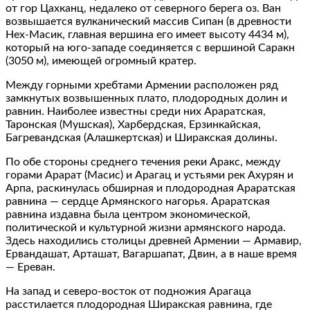
от гор Цахканц, недалеко от северного берега оз. Ван
возвышается вулканический массив Сипан (в древности
Нех‐Масик, главная вершина его имеет высоту 4434 м),
который на юго‐западе соединяется с вершиной Саракн
(3050 м), имеющей огромный кратер.
Между горными хребтами Армении расположен ряд
замкнутых возвышенных плато, плодородных долин и
равнин. Наиболее известны среди них Араратская,
Таронская (Мушская), Харбердская, Ерзинкайская,
Багревандская (Алашкертская) и Ширакская долины.
По обе стороны среднего течения реки Аракс, между
горами Арарат (Масис) и Арагац и устьями рек Ахурян и
Арпа, раскинулась обширная и плодородная Араратская
равнина — сердце Армянского нагорья. Араратская
равнина издавна была центром экономической,
политической и культурной жизни армянского народа.
Здесь находились столицы древней Армении — Армавир,
Ервандашат, Арташат, Вагаршапат, Двин, а в наше время
— Ереван.
На запад и северо‐восток от подножия Арагаца
расстилается плодородная Ширакская равнина, где