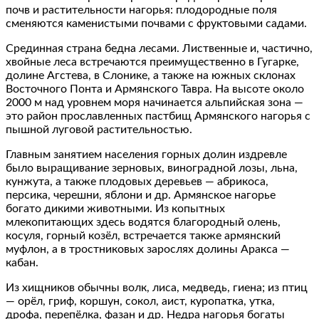
почв и растительности нагорья: плодородные поля
сменяются каменистыми почвами с фруктовыми садами.
Срединная страна бедна лесами. Лиственные и, частично,
хвойные леса встречаются преимущественно в Гугарке,
долине Агстева, в Слонике, а также на южных склонах
Восточного Понта и Армянского Тавра. На высоте около
2000 м над уровнем моря начинается альпийская зона —
это район прославленных пастбищ Армянского нагорья с
пышной луговой растительностью.
Главным занятием населения горных долин издревле
было выращивание зерновых, виноградной лозы, льна,
кунжута, а также плодовых деревьев — абрикоса,
персика, черешни, яблони и др. Армянское нагорье
богато дикими животными. Из копытных
млекопитающих здесь водятся благородный олень,
косуля, горный козёл, встречается также армянский
муфлон, а в тростниковых зарослях долины Аракса —
кабан.
Из хищников обычны волк, лиса, медведь, гиена; из птиц
— орёл, гриф, коршун, сокол, аист, куропатка, утка,
дрофа, перепёлка, фазан и др. Недра нагорья богаты