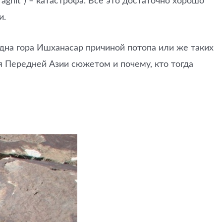
aghit”) – катастрофа. Всё это достаточно хорошо
и.
дна гора Ишханасар причиной потопа или же таких
я Передней Азии сюжетом и почему, кто тогда