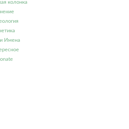
кая колонка
нение
еология
нетика
и Имена
ересное
onate