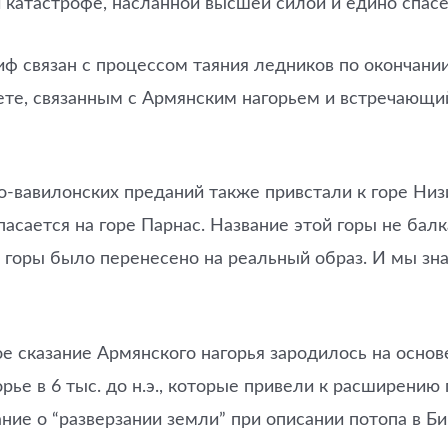
й катастрофе, насланной высшей силой и едино спас
иф связан с процессом таяния ледников по окончани
те, связанным с Армянским нагорьем и встречающийс
-вавилонских преданий также привстали к горе Низи
асается на горе Парнас. Название этой горы не балк
ие горы было перенесено на реальный образ. И мы зн
ое сказание Армянского нагорья зародилось на осно
рье в 6 тыс. до н.э., которые привели к расширени
ие о “разверзании земли” при описании потопа в Би