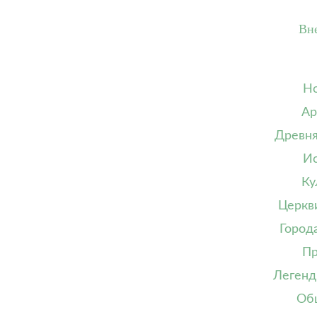
Вн
Но
Ар
Древня
Ис
Ку
Церкв
Город
Пр
Легенд
Об