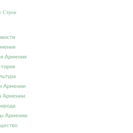
е Строк
вости
мения
я Армения
тория
льтура
и Армении
а Армении
ирода
ы Армении
щество