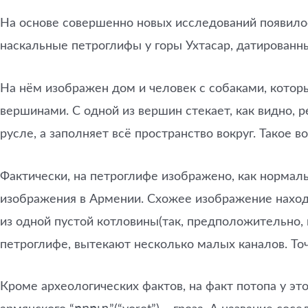
На основе совершенно новых исследований появилос
наскальные петроглифы у горы Ухтасар, датированны
На нём изображен дом и человек с собаками, котор
вершинами. С одной из вершин стекает, как видно, 
русле, а заполняет всё пространство вокруг. Такое 
Фактически, на петроглифе изображено, как нормал
изображения в Армении. Схожее изображение находит
из одной пустой котловины(так, предположительно, в
петроглифе, вытекают несколько малых каналов. То
Кроме археологических фактов, на факт потопа у э