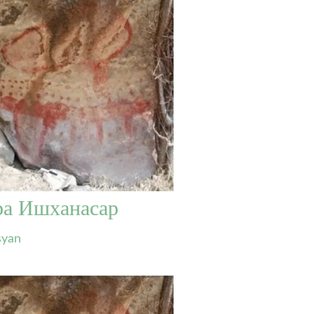
ра Ишханасар
syan