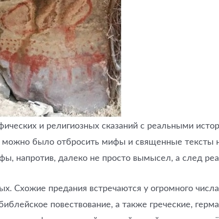
ческих и религиозных сказаний с реальными истор
ма можно было отбросить мифы и священные тексты н
фы, напротив, далеко не просто вымысел, а след ре
ых. Схожие предания встречаются у огромного числа
иблейское повествование, а также греческие, герма