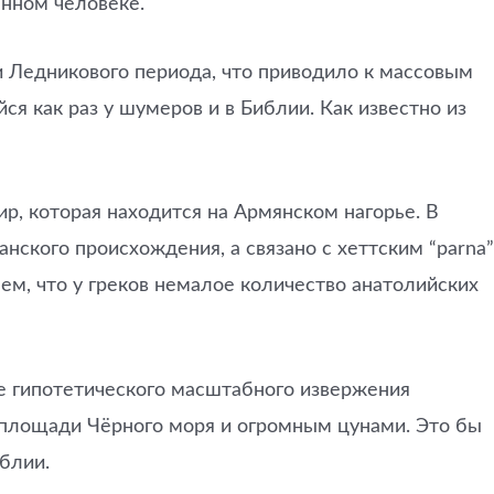
ённом человеке.
и Ледникового периода, что приводило к массовым
я как раз у шумеров и в Библии. Как известно из
р, которая находится на Армянском нагорье. В
анского происхождения, а связано с хеттским “parna”
аем, что у греков немалое количество анатолийских
ве гипотетического масштабного извержения
ю площади Чёрного моря и огромным цунами. Это бы
блии.