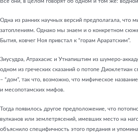
Все они, в целом говорят об одном и том же: водно
Одна из ранних научных версий предполагала, что м
затоплениям. Однако мы знаем и о конкретном сюже
Бытия, ковчег Ноя привстал к “горам Араратским”.
Зиусудра, Атрахасис и Утнапиштим из шумеро-аккадо
одном из греческих сказаний о потопе Диоклетиан сп
– “дом”, так что, возможно, что мифическое назван
и месопотамских мифов.
Тогда появилось другое предположение, что потопн
вулканов или землетрясений, имевших место на наго
объяснило специфичность этого предания и упоминан