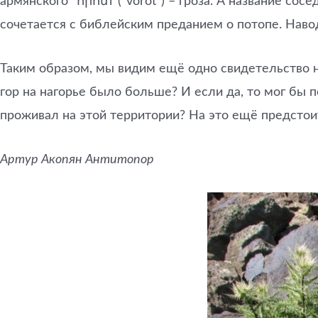
армянского “որոտ”(“vorot”) – гроза. А название сос
сочетается с библейским преданием о потопе. Наво
Таким образом, мы видим ещё одно свидетельство н
гор на нагорье было больше? И если да, то мог бы 
проживал на этой территории? На это ещё предстои
Артур Акопян Антитопор