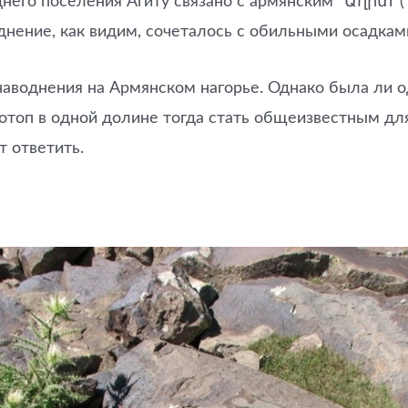
еднего поселения Агиту связано с армянским “Աղիտ”(“
днение, как видим, сочеталось с обильными осадкам
аводнения на Армянском нагорье. Однако была ли о
потоп в одной долине тогда стать общеизвестным дл
т ответить.