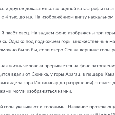
ь и другое доказательство водной катастрофы на э
е 4 тыс. до н.э. На изображённом внизу наскальном
ый пасёт овец. На заднем фоне изображены три горы
река. Однако под подножием горы множественные мал
возможно было бы, если озеро Сев на вершине горы р
ьная жизнь человека прерывается на фоне затоплени
ся вдали от Сюника, у горы Арагац, в пещере Какав
ыглядела гора Ишханасар до разрушения) стекает два
чками могли изображаться камни.
той горы указывают и топонимы. Название протекающ