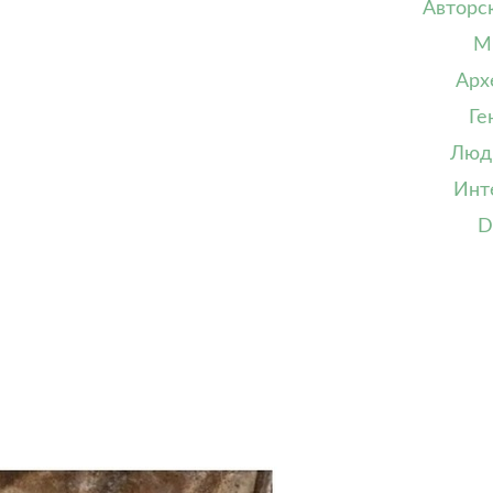
Авторс
М
Арх
Ге
Люд
Инт
D