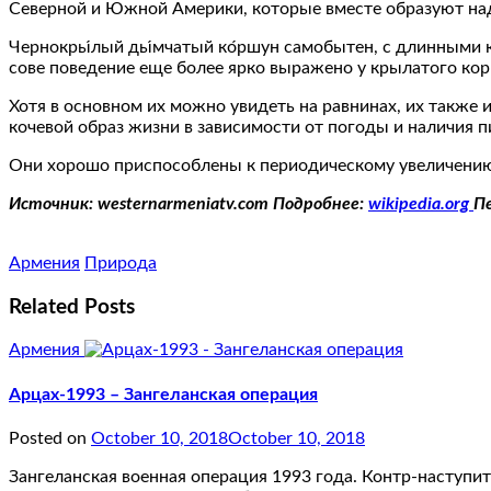
Северной и Южной Америки, которые вместе образуют на
Чернокры́лый ды́мчатый ко́ршун самобытен, с длинными к
сове поведение еще более ярко выражено у крылатого коршу
Хотя в основном их можно увидеть на равнинах, их также
кочевой образ жизни в зависимости от погоды и наличия 
Они хорошо приспособлены к периодическому увеличению 
Источник: westernarmeniatv.com Подробнее:
wikipedia.org
П
Армения
Природа
Related Posts
Армения
Арцах-1993 – Зангеланская операция
Posted on
October 10, 2018
October 10, 2018
Зангеланская военная операция 1993 года. Контр-наступи