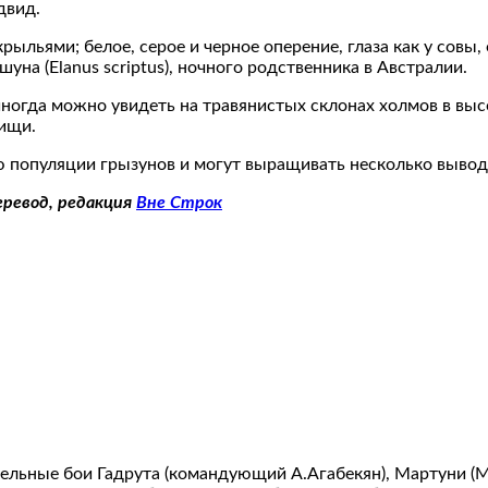
двид.
рыльями; белое, серое и черное оперение, глаза как у сов
на (Elanus scriptus), ночного родственника в Австралии.
 иногда можно увидеть на травянистых склонах холмов в вы
пищи.
популяции грызунов и могут выращивать несколько выводко
еревод, редакция
Вне Строк
тельные бои Гадрута (командующий А.Агабекян), Мартуни (