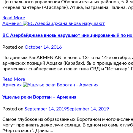
Центрального управления Оборонительных районов, 5-й мо
«Черная пантера» (Р.Гаспарян), Атика, Баграмяна, Талина, А
Read More
Армения
ВС Азербайджана вновь нарушают инициированный по их
Posted on
October 14, 2016
По данным PanARMENIAN, в ночь с 13-го на 14-е октября,
армянских позиций Аоцаха (Карабах), быо проицыедено ок
применяют снайперские винтовки типа СВД и “Истиглар”
Read More
Армения
Ущелье реки Воротан – Армения
Posted on
September 14, 2019
September 14, 2019
Самое глубокое из образованных Воротаном многочисленных
могут проникать даже лучи солнца. В одном из самых глу
“Чертов мост”. Длина…