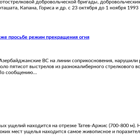
тострелковой добровольческой бригады, добровольческих от
рташата, Капана, Гориса и др. с 23 октября до 1 ноября 1993
 же просьбе режим прекращения огня
 Азербайджанские ВС на линии соприкосновения, нарушили 
оло пятисот выстрелов из разнокалиберного стрелкового в
. По сообщению…
 ущелий находится на отрезке Татев-Аржис (700-800 м). На
боких мест ущелья находится самое живописное и поразите