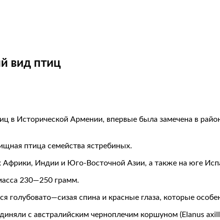
й вид птиц
 в Исторической Армении, впервые была замечена в районе
 хищная птица семейства ястребиных.
 Африки, Индии и Юго-Восточной Азии, а также на юге Исп
масса 230—250 грамм.
голубовато—сизая спина и красные глаза, которые особенн
няли с австралийским черноплечим коршуном (Elanus axillar