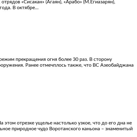
рядов «Сисакан» (Агаян), «Арабо» (М.Егиазарян),
 года. В октябре…
режим прекращения огня более 30 раз. В сторону
ооружения. Ранее отмечплось также, что ВС Азеобайджана
 этом отрезке ущелье настолько узкое, что до его дна не
льное природное чудо Воротанского каньона – знаменитый