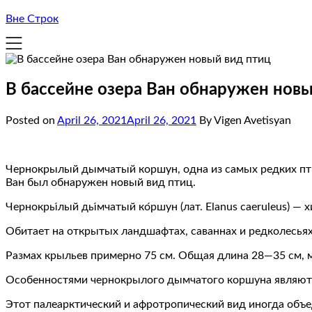
Вне Строк
В бассейне озера Ван обнаружен новы
Posted on
April 26, 2021
April 26, 2021
By Vigen Avetisyan
Чернокрылый дымчатый коршун, одна из самых редких птиц
Ван был обнаружен новый вид птиц.
Чернокры́лый ды́мчатый ко́ршун (лат. Elanus caeruleus) —
Обитает на открытых ландшафтах, саваннах и редколесьях
Размах крыльев примерно 75 см. Общая длина 28—35 см, 
Особенностями чернокрылого дымчатого коршуна являются 
Этот палеарктический и афротропический вид иногда объеди