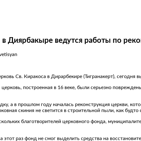
а в Диярбакыре ведутся работы по рек
vetisyan
ковь Св. Киракоса в Дирарбекире (Тигранакерт), сегодня в
я церковь, построенная в 16 веке, были серьезно поврежде
у, а в прошлом году началась реконструкция церкви, котор
ковная скиния не светится в строительной пыли, как будто
ескольких благотворителей церковного фонда, муниципалит
 на этот раз фонд не смог выделить средства на восстанов