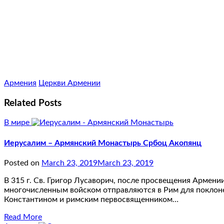
Армения
Церкви Армении
Related Posts
В мире
Иерусалим – Армянский Монастырь Србоц Акопянц
Posted on
March 23, 2019
March 23, 2019
В 315 г. Св. Григор Лусаворич, после просвещения Армени
многочисленным войском отправляются в Рим для поклоне
Константином и римским первосвященником…
Read More