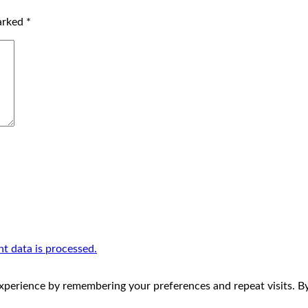
marked
*
 data is processed.
perience by remembering your preferences and repeat visits. By 