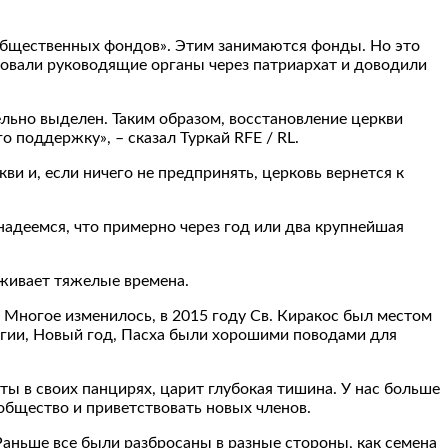
и общественных фондов». Этим занимаются фонды. Но это
ровали руководящие органы через патриархат и доводили
льно выделен. Таким образом, восстановление церкви
 поддержку», – сказал Туркай RFE / RL.
ви и, если ничего не предпринять, церковь вернется к
надеемся, что примерно через год или два крупнейшая
еживает тяжелые времена.
– Многое изменилось, в 2015 году Св. Киракос был местом
ургии, Новый год, Пасха были хорошими поводами для
ты в своих панцирях, царит глубокая тишина. У нас больше
ообщество и приветствовать новых членов.
«Раньше все были разбросаны в разные стороны, как семена