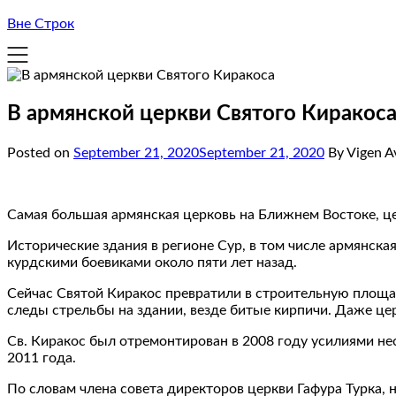
Вне Строк
В армянской церкви Святого Киракос
Posted on
September 21, 2020
September 21, 2020
By Vigen A
Самая большая армянская церковь на Ближнем Востоке, цер
Исторические здания в регионе Сур, в том числе армянска
курдскими боевиками около пяти лет назад.
Сейчас Святой Киракос превратили в строительную площадк
следы стрельбы на здании, везде битые кирпичи. Даже цер
Св. Киракос был отремонтирован в 2008 году усилиями н
2011 года.
По словам члена совета директоров церкви Гафура Турка,