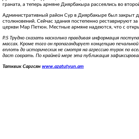
граната, а теперь армяне Диярбакыра рассеялись во второй
Административный район Сур в Диярбакыре был закрыт дл
столкновений. Сейчас здания постепенно реставрируют за
церкви Мар Петюн. Местные армяне надеются, что с отк
P.S Трудно сказать насколько правдивая информация посту
массах. Кроме того он пропагандирует концепцию печально
вплоть до исторических не смотря на агрессию турок по вс
даст соврать. По крайней мере эта публикация зафиксирова
Татквик Саргсян
www.azatutyun.am