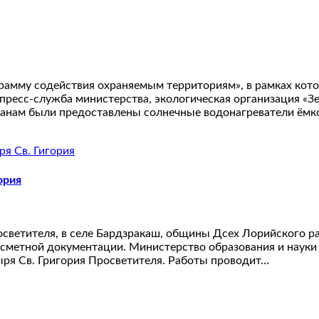
мму содействия охраняемым территориям», в рамках кото
ресс-служба министерства, экологическая организация «З
чанам были предоставлены солнечные водонагреватели ёмк
ория
светителя, в селе Бардзракаш, общины Дсех Лорийского ра
о-сметной документации. Министерство образования и наук
ыря Св. Григория Просветителя. Работы проводит…