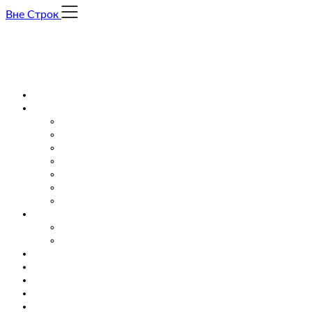
Skip
Вне Строк
to
content