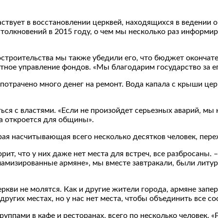
частвует в восстановлении церквей, находящихся в ведени
столкновений в 2015 году, о чем мы несколько раз информи
строительства мы также убедили его, что бюджет окончате
тное управление фондов. «Мы благодарим государство за его
потрачено много денег на ремонт. Вода капала с крыши церк
ся с властями. «Если не произойдет серьезных аварий, мы 
ва откроется для общины».
рая насчитывающая всего несколько десятков человек, пер
ит, что у них даже нет места для встреч, все разбросаны. 
сламизированные армяне», мы вместе завтракали, были лит
еркви не молятся. Как и другие жители города, армяне запер
 других местах, но у нас нет места, чтобы объединить все с
уппами в кафе и ресторанах, всего по несколько человек. 