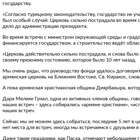
государству.
«Согласно турецкому законодательству, государство не у
был особый случай. Церковь сильно пострадала во время 
дело до администрации президента.
Во время встречи с министром окружающей среды и градо
финансируется государством, а строительство ведёт облас
«Церковь действительно сильно пострадала, и снова было 
своему прежнему состоянию, которое было 10 лет назад.
Мы очень рады, что руководству фонда удалось договорить
армянская церковь на Ближнем Востоке, Св. Киракос, сно
А пока армянская христианская община Диярбакыра, кото
Дара Мелике Гунал, одна из активных членов общины, говор
наших встреч – здесь собирались «армяне-христиане», «и
наших встреч.
Сейчас мы не можем здесь собраться, последние 5 лет в ц
нет места для встреч, иногда мы встречаемся с друзьями в
Даже такие праздники, как Пасха, отмечают небольшими гр