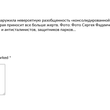
наружила невероятную разобщенность «консолидированной»
рая приносит все больше жертв. Фото: Фото Сергея Фадеич
в и антисталинистов, защитников парков…
marked
*