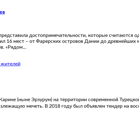
ев
er» представила достопримечательности, которые считаются 
ил 16 мест – от Фарерских островов Дании до древнейших 
ев. «Рядом…
 Карине (ныне Эрзурум) на территории современной Турецк
злежащую мечеть․ В 2018 году был объявлен тендер на вос