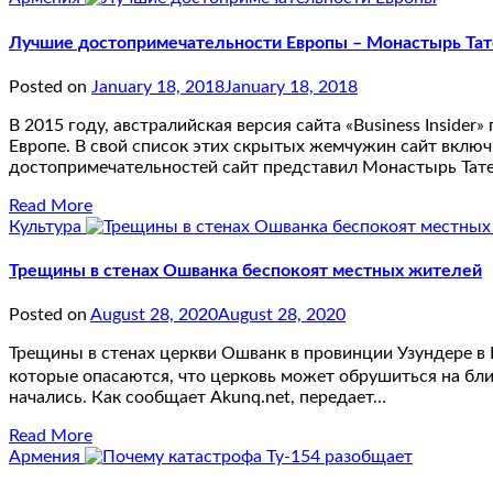
Лучшие достопримечательности Европы – Монастырь Тат
Posted on
January 18, 2018
January 18, 2018
В 2015 году, австралийская версия сайта «Business Insid
Европе. В свой список этих скрытых жемчужин сайт включ
достопримечательностей сайт представил Монастырь Тат
Read More
Культура
Трещины в стенах Ошванка беспокоят местных жителей
Posted on
August 28, 2020
August 28, 2020
Трещины в стенах церкви Ошванк в провинции Узундере в
которые опасаются, что церковь может обрушиться на бли
начались. Как сообщает Akunq.net, передает…
Read More
Армения