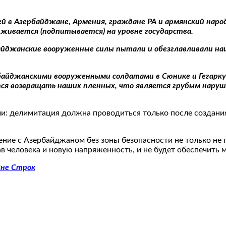
ей в Азербайджане, Армения, граждане РА и армянский нар
рживается (подпитывается) на уровне государства.
байджанские вооруженные силы пытали и обезглавливали наш
байджанскими вооруженными солдатами в Сюнике и Гегарку
я возвращать наших пленных, что является грубым нару
: делимитация должна проводиться только после создания 
ение с Азербайджаном без зоны безопасности не только не 
 человека и новую напряженность, и не будет обеспечить м
не Строк