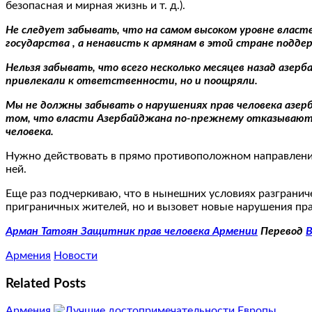
безопасная и мирная жизнь и т. д.).
Не следует забывать, что на самом высоком уровне власт
государства , а ненависть к армянам в этой стране подде
Нельзя забывать, что всего несколько месяцев назад азер
привлекали к ответственности, но и поощряли.
Мы не должны забывать о нарушениях прав человека азер
том, что власти Азербайджана по-прежнему отказываютс
человека.
Нужно действовать в прямо противоположном направлении
ней.
Еще раз подчеркиваю, что в нынешних условиях разгранич
приграничных жителей, но и вызовет новые нарушения прав
Арман Татоян Защитник прав человека Армении
Перевод
В
Армения
Новости
Related Posts
Армения