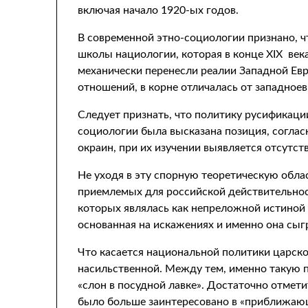
включая начало 1920-ых годов.
В современной этно-социологии признано, ч
школы нациологии, которая в конце XIX века
механически перенесли реалии Западной Евр
отношений, в корне отличалась от западное
Следует признать, что политику русификации
социологии была высказана позиция, соглас
окраин, при их изучении выявляется отсутств
Не уходя в эту спорную теоретическую обла
приемлемых для российской действительност
которых являлась как непреложной истиной 
основанная на искажениях и именно она сыг
Что касается национальной политики царской
насильственной. Между тем, именно такую п
«слон в посудной лавке». Достаточно отмети
было больше заинтересовано в «приближаю