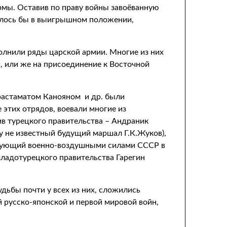
рмы. Оставив по праву войны завоёванную
залось бы в выигрышном положении,
полнили ряды царской армии. Многие из них
, или же на присоединение к Восточной
растаматом Канояном и др. были
 этих отрядов, воевали многие из
 турецкого правительства – Андраник
у не известный будущий маршал Г.К.Жуков),
ндующий военно-воздушными силами СССР в
ладотурецкого правительства Гарегин
дьбы почти у всех из них, сложились
й русско-японской и первой мировой войн,