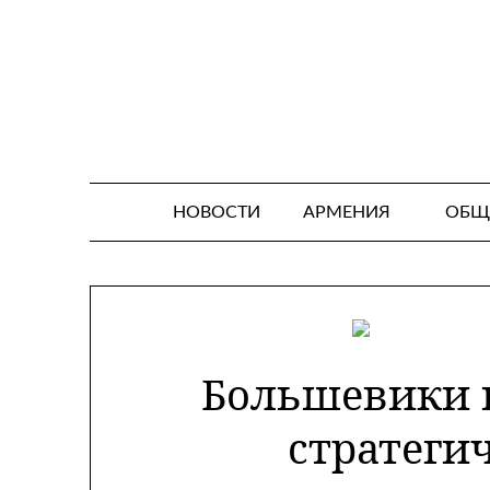
Skip
to
content
НОВОСТИ
АРМЕНИЯ
ОБЩ
Большевики и
стратеги