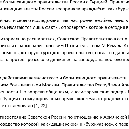
большевицкого правительства России с Турцией. Принятие
шевицкие власти России восприняли враждебно, как «буржу
той части своего исследования мы настроены необъективно в
есь излагаются лишь факты, опровергать которые сегодня в
иториально расшириться, Советское Правительство в отн
зиться с националистическим Правительством М.Кемала Ата
 помощь, которую турецкое правительство, согласно данны
ь против греческого движения на западе, а на востоке прот
 действиями кемалисткого и большевицкого правительств, 
ием большевицкой Москвы, Правительство Республики Арме
енности. Но вопреки общениям, многие армянские лидеры б
и, Турция на оккупированных армянских землях продолжала
е последовало [1, 22].
тивостояние Советской России по отношению к Армянской Р
водство которой, как «дашнакское» и «буржуазное», с перв