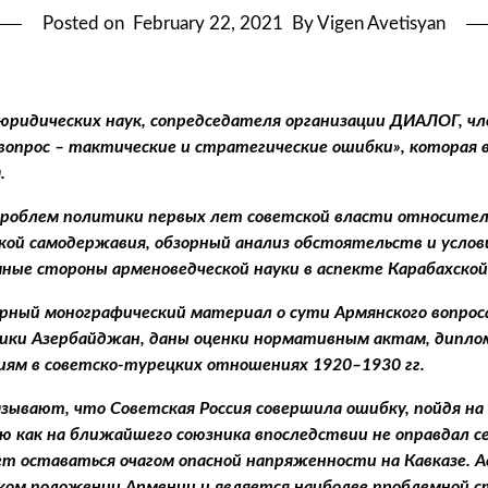
Posted on
February 22, 2021
By Vigen Avetisyan
юридических наук, сопредседателя организации ДИАЛОГ, чл
вопрос – тактические и стратегические ошибки», которая 
.
проблем политики первых лет советской власти относител
икой самодержавия, обзорный анализ обстоятельств и усло
ные стороны арменоведческой науки в аспекте Карабахской
ный монографический материал о сути Армянского вопроса
лики Азербайджан, даны оценки нормативным актам, дипл
тиям в советско-турецких отношениях 1920–1930 гг.
зывают, что Советская Россия совершила ошибку, пойдя на 
ю как на ближайшего союзника впоследствии не оправдал се
 оставаться очагом опасной напряженности на Кавказе. Ав
ом положении Армении и является наиболее проблемной ст