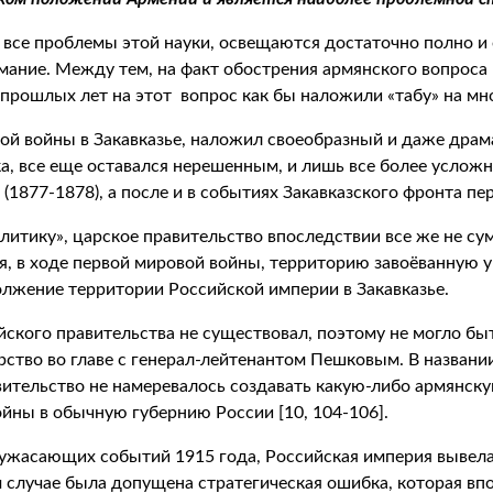
 все проблемы этой науки, освещаются достаточно полно и
ание. Между тем, на факт обострения армянского вопроса 
 прошлых лет на этот вопрос как бы наложили «табу» на мн
й войны в Закавказье, наложил своеобразный и даже драма
ка, все еще оставался нерешенным, и лишь все более услож
 (1877-1878), а после и в событиях Закавказского фронта п
итику», царское правительство впоследствии все же не с
аря, в ходе первой мировой войны, территорию завоёванную
олжение территории Российской империи в Закавказье.
йского правительства не существовал, поэтому не могло бы
ство во главе с генерал-лейтенантом Пешковым. В названи
ительство не намеревалось создавать какую-либо армянск
ойны в обычную губернию России [10, 104-106].
 ужасающих событий 1915 года, Российская империя вывела
 случае была допущена стратегическая ошибка, которая вп