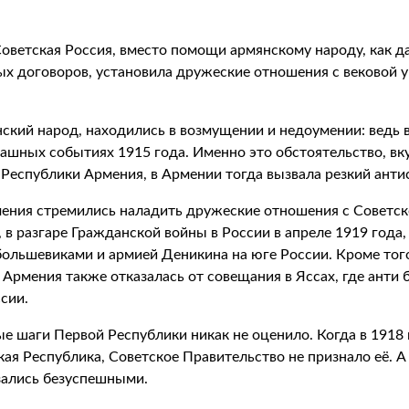
Советская Россия, вместо помощи армянскому народу, как 
тых договоров, установила дружеские отношения с вековой
ский народ, находились в возмущении и недоумении: ведь в
трашных событиях 1915 года. Именно это обстоятельство, в
 Республики Армения, в Армении тогда вызвала резкий анти
ения стремились наладить дружеские отношения с Советско
о, в разгаре Гражданской войны в России в апреле 1919 год
ольшевиками и армией Деникина на юге России. Кроме того
 Армения также отказалась от совещания в Яссах, где ант
сии.
 шаги Первой Республики никак не оценило. Когда в 1918 г
ая Республика, Советское Правительство не признало её. 
зались безуспешными.