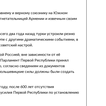
давнему и верному союзнику на Южном
 угнетательницей Армении и извечным своим
сего два года назад турки устроили резню
купе с другими драматическими событиями, в
советский настрой.
й Россией, вне зависимости от её
а, Парламент Первой Республики принял
, согласно сведениям из документов
и большевицкие силы должны были создать
оду, после 600 лет отсутствия
А усилия Первой Республики по установлению