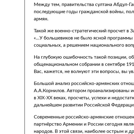
Между тем, правительства султана Абдул-Гам
последующие годы гражданской войны, поль
армян.
Такой же военно-стратегический просчет в З
«…У большевиков не было ясной программы 
социальных, а решением национального вопр
На глубокую ошибочность такой позиции, об
общенациональном собрании в сентябре 1918
Вас, кажется, не волнуют эти вопросы, вы 
Большой анализ российско-армянских отнош
А.А.Корнилов. Автором проанализированы и
в XIX-XX веках, просчеты, успехи и недоста
дальнейшем развитии Российской Федерации 
Современные российско-армянские отношени
партнёрство Армении и России сегодня явл
народов. В этой связи, наиболее острым и