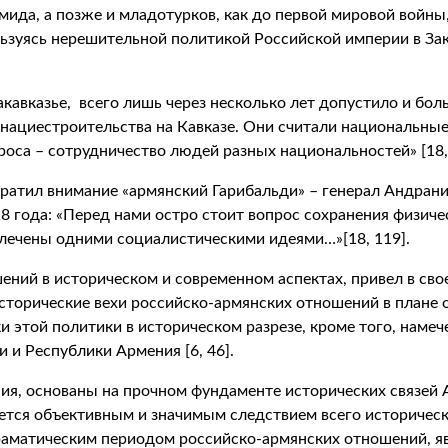
ида, а позже и младотурков, как до первой мировой войны,
зуясь нерешительной политикой Российской империи в Зак
акавказье, всего лишь через несколько лет допустило и бо
нациестроительства на Кавказе. Они считали национальн
оса – сотрудничество людей разных национальностей» [18,
ратил внимание «армянский Гарибальди» – генерал Андран
 года: «Перед нами остро стоит вопрос сохранения физиче
увлечены одними социалистическими идеями…»[18, 119].
ений в историческом и современном аспектах, привел в св
сторические вехи российско-армянских отношений в плане
тки этой политики в историческом разрезе, кроме того, нам
и Республики Армения [6, 46].
я, основаны на прочном фундаменте исторических связей А
яется объективным и значимым следствием всего историчес
 драматическим периодом российско-армянских отношений,