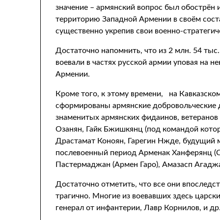
значение – армянский вопрос был обострён
территорию Западной Армении в своём сост
существенно укрепив свои военно-стратегич
Достаточно напомнить, что из 2 млн. 54 тыс
воевали в частях русской армии уповая на 
Армении.
Кроме того, к этому времени, на Кавказск
сформированы армянские добровольческие др
знаменитых армянских фидаинов, ветерано
Озанян, Гайк Бжишкянц (под командой котор
Драстамат Коноян, Гарегин Нжде, будущий
послевоенный период Арменак Ханферянц (С
Пастермаджан (Армен Гаро), Амазасп Агаджа
Достаточно отметить, что все они впоследст
трагично. Многие из воевавших здесь царск
генерал от инфантерии, Лавр Корнилов, и др