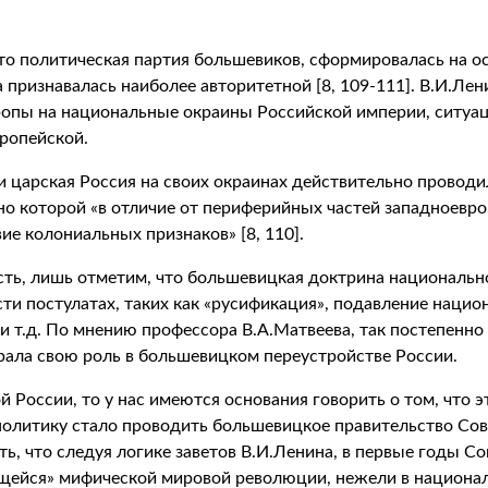
то политическая партия большевиков, сформировалась на о
 признавалась наиболее авторитетной [8, 109-111]. В.И.Лени
опы на национальные окраины Российской империи, ситуац
вропейской.
 царская Россия на своих окраинах действительно проводил
но которой «в отличие от периферийных частей западноевро
ие колониальных признаков» [8, 110].
сть, лишь отметим, что большевицкая доктрина национально
и постулатах, таких как «русификация», подавление нацио
и т.д. По мнению профессора В.А.Матвеева, так постепенно
рала свою роль в большевицком переустройстве России.
 России, то у нас имеются основания говорить о том, что э
олитику стало проводить большевицкое правительство Сове
ть, что следуя логике заветов В.И.Ленина, в первые годы 
щейся» мифической мировой революции, нежели в национал