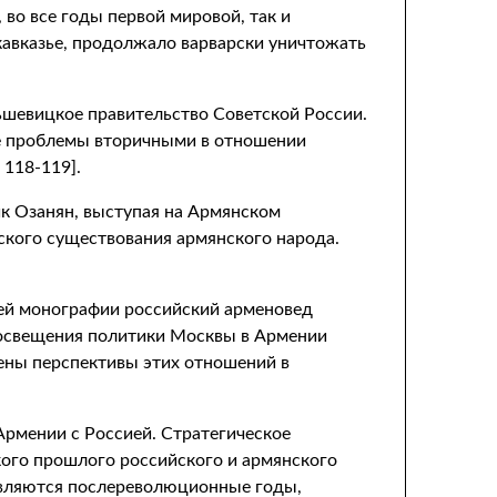
 во все годы первой мировой, так и
авказье, продолжало варварски уничтожать
льшевицкое правительство Советской России.
ые проблемы вторичными в отношении
 118-119].
ик Озанян, выступая на Армянском
ского существования армянского народа.
оей монографии российский арменовед
 освещения политики Москвы в Армении
ечены перспективы этих отношений в
рмении с Россией. Стратегическое
кого прошлого российского и армянского
 являются послереволюционные годы,