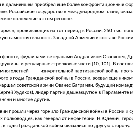
 и в дальнейшем приобрёл ещё более конфронтационные фо
аве, Российское государство в международном плане, ока
еское положение в этом регионе.
. армян, проживающих на тот период в России, 250 тыс. по
некую самостоятельность Западной Армении в составе России
ом фронте, фидаинами-ветеранами Андраником Озаняном, Д
ужины и регулярные стрелковые части [10, 101]. В составе
в многолетней изнурительной партизанской войны против
ого в годы Гражданской войны в России, воевал еще ником
 маршал советской армии Ованес Баграмян, будущий кома
ергей Худяков), лидер партии дашнакцутюн в Парламенте м
няни и многие другие.
вии прошли через горнило Гражданской войны в России и су
их полководцев, как генерал от инфантерии Н.Юденич, геро
., в годы Гражданской войны оказались по другую сторону.