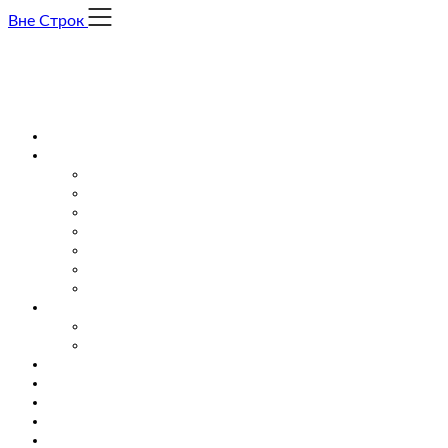
Skip
Вне Строк
to
content