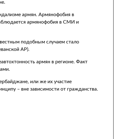
не.
андализме армян. Армянофобия в
наблюдается армянофобия в СМИ и
звестным подобным случаем стало
ванской АР).
автохтонность армян в регионе. Факт
ами.
ербайджане, или же их участие
инципу – вне зависимости от гражданства.