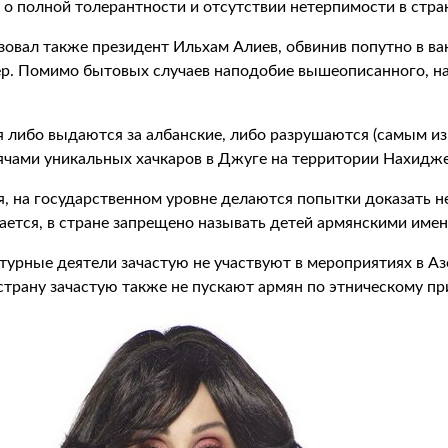
 о полной толерантности и отсутствии нетерпимости в стра
зовал также президент Ильхам Алиев, обвинив попутно в в
ер. Помимо бытовых случаев наподобие вышеописанного, 
я либо выдаются за албанские, либо разрушаются (самым и
ячами уникальных хачкаров в Джуге на территории Нахидже
 на государственном уровне делаются попытки доказать не
ется, в стране запрещено называть детей армянскими имен
турные деятели зачастую не участвуют в мероприятиях в Аз
трану зачастую также не пускают армян по этническому пр