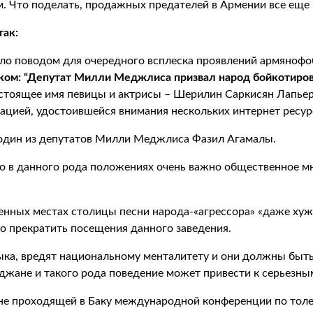
м. Что поделать, продажных предателей в Армении все еще 
так:
ало поводом для очередного всплеска проявлений армянофоб
вком: “Депутат Милли Меджлиса призвал народ бойкотиров
астоящее имя певицы и актрисы – Шерилин Саркисян Лапьер
цией, удостоившейся внимания нескольких интернет ресурс
 один из депутатов Милли Меджлиса Фазил Агамалы.
то в данного рода положениях очень важно общественное м
енных местах столицы песни народа-«агрессора» «даже хуже
о прекратить посещения данного заведения.
узыка, вредят национальному менталитету и они должны бы
джане и такого рода поведение может привести к серьезным
оне проходящей в Баку международной конференции по толе