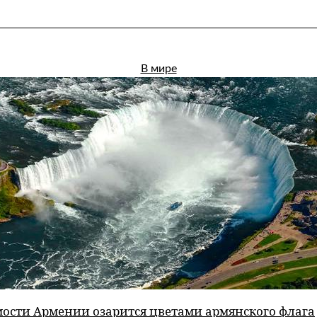
В мире
мости Армении озарится цветами армянского флага