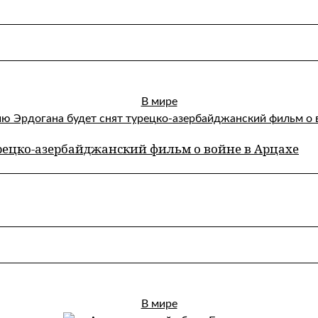
В мире
рецко-азербайджанский фильм о войне в Арцахе
В мире