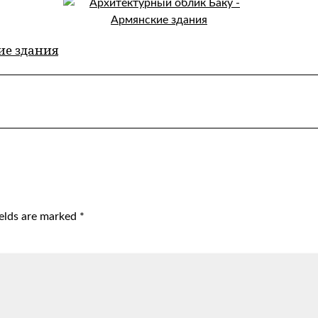
ие здания
ields are marked
*