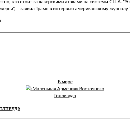
тно, кто стоит за хакерскими атаками на системы США. “Это
жерси”, – заявил Трамп в интервью американскому журналу 
а
В мире
олливуде