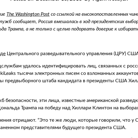
ние
The Washington Post
со ссылкой на высокопоставленных чин
лужб сообщает, Россия вмешалась в ход президентских выбо
да Трампа, а не только с целью подорвать доверие к избира
аде
Центрального разведывательного управления (ЦРУ) США
службам удалось идентифицировать лиц, связанных с рос
kiLeaks тысячи электронных писем со взломанных аккаунт
лавы предвыборного штаба кандидата в президенты США Хи
жб безопасности, эти лица, известные американской разве
ональда Трампа на победу над Хиллари Клинтон на выборах
ения отрицают. “Это те же люди, которые говорили, что у
страненном представителями будущего президента США.