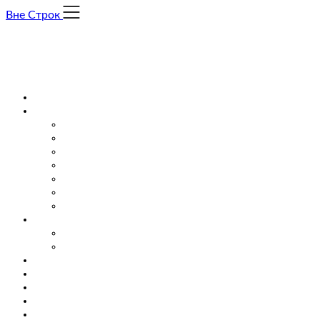
Skip
Вне Строк
to
content