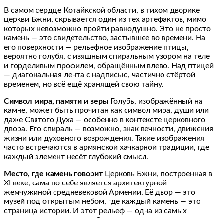
В самом сердце Котайкской области, в тихом дворике
церкви Бжни, скрывается один из тех артефактов, мимо
которых невозможно пройти равнодушно. Это не просто
камень — это свидетельство, застывшее во времени. На
его поверхности — рельефное изображение птицы,
вероятно голубя, с изящным спиральным узором на теле
и горделивым профилем, обращённым влево. Над птицей
— диагональная лента с надписью, частично стёртой
временем, но всё ещё хранящей свою тайну.
Символ мира, памяти и веры
Голубь, изображённый на
камне, может быть прочитан как символ мира, души или
даже Святого Духа — особенно в контексте церковного
двора. Его спираль — возможно, знак вечности, движения
жизни или духовного возрождения. Такие изображения
часто встречаются в армянской хачкарной традиции, где
каждый элемент несёт глубокий смысл.
Место, где камень говорит
Церковь Бжни, построенная в
XI веке, сама по себе является архитектурной
жемчужиной средневековой Армении. Её двор — это
музей под открытым небом, где каждый камень — это
страница истории. И этот рельеф — одна из самых