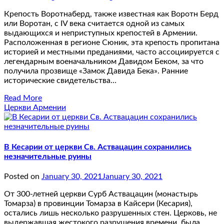
Крепость Воротнаберд, также известная как Воротн Берд
или Воротан, с IV века считается одной из самых
выдающихся и неприступных крепостей в Армении.
Расположенная в регионе Сюник, эта крепость пропитана
историей и местными преданиями, часто ассоциируется с
легендарным военачальником Давидом Беком, за что
получила прозвище «Замок Давида Бека». Ранние
исторические свидетельства…
Read More
Церкви Армении
В Кесарии от церкви Св. Аствацацин сохранились
незначительные руины
Posted on
January 30, 2021
January 30, 2021
От 300-летней церкви Сурб Аствацацин (монастырь
Томарза) в провинции Томарза в Кайсери (Кесария),
остались лишь несколько разрушенных стен. Церковь, не
выдержавшая жестокого разрушения времени, была