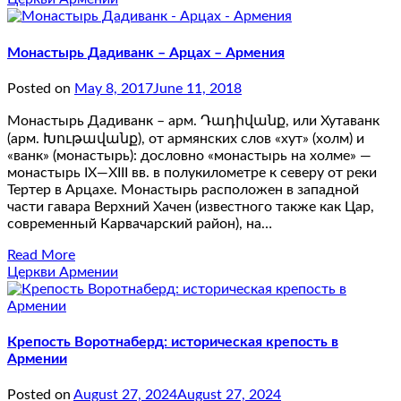
Монастырь Дадиванк – Арцах – Армения
Posted on
May 8, 2017
June 11, 2018
Монастырь Дадиванк – арм. Դադիվանք, или Хутаванк
(арм. Խութավանք), от армянских слов «хут» (холм) и
«ванк» (монастырь): дословно «монастырь на холме» —
монастырь IX—XIII вв. в полукилометре к северу от реки
Тертер в Арцахе. Монастырь расположен в западной
части гавара Верхний Хачен (известного также как Цар,
современный Карвачарский район), на…
Read More
Церкви Армении
Крепость Воротнаберд: историческая крепость в
Армении
Posted on
August 27, 2024
August 27, 2024