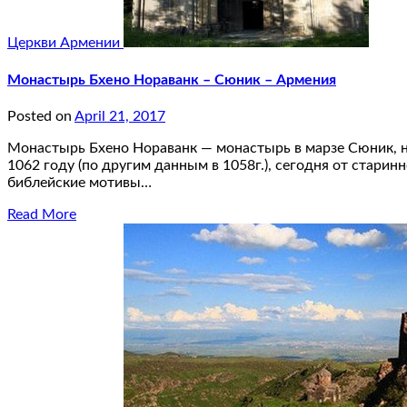
Церкви Армении
Монастырь Бхено Нораванк – Сюник – Армения
Posted on
April 21, 2017
Монастырь Бхено Нораванк — монастырь в марзе Сюник, н
1062 году (по другим данным в 1058г.), сегодня от стари
библейские мотивы…
Read More