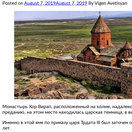
Posted on
August 7, 2019
August 7, 2019
By Vigen Avetisyan
Монастырь Хор Вирап, расположенный на холме, надалеко 
преданию, на этом месте находилась царская темница, в 
Именно в этой яме по приказу царя Трдата III был заточен
лет.