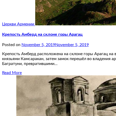
Церкви Армении
Крепость Амберд на склоне горы Арагац
Posted on
November 5, 2019
November 5, 2019
Крепость Амберд расположена на склоне горы Арагац на вы
князьями Камсаракан, затем замок перешёл во владения а
Багратуни, превратившими…
Read More