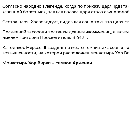
Согласно народной легенде, когда по приказу царя Трдата
«свинной болезнью», так как голова царя стала свиноподо
Сестра царя, Хосровидухт, видевшая сон о том, что царя 
Последний захоронил останки дев-великомучениц, а затем 
именем Григория Просветителя. В 642 г.
Католикос Нерсес III воздвиг на месте темницы часовню, 
возвышенности, на которой расположен монастырь Хор Ви
Монастырь Хор Вирап – символ Армении