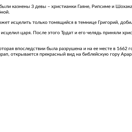
 были казнены 3 девы – христианки Гаяне, Рипсиме и Шохака
бной.
может исцелить только томящийся в темнице Григорий, доби
исцелил царя. После этого Трдат и его челядь приняли хри
которая впоследствии была разрушена и на ее месте в 1662 
рап, открывается прекрасный вид на библейскую гору Арар