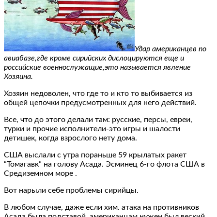
Удар американцев по
авиабазе,где кроме сирийских дислоцируются еще и
российские военнослужащие,это называется явление
Хозяина.
Хозяин недоволен, что где то и кто то выбивается из
общей цепочки предусмотренных для него действий.
Все, что до этого делали там: русские, персы, евреи,
турки и прочие исполнители-это игры и шалости
детишек, когда взрослого нету дома.
США выслали с утра пораньше 59 крылатых ракет
“Томагавк” на голову Асада. Эсминец 6-го флота США в
Средиземном море .
Вот нарыли себе проблемы сирийцы.
В любом случае, даже если хим. атака на противников
Асада была подставой, американцам нужен был веский