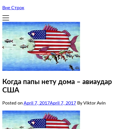
Вне Строк
Когда папы нету дома – авиаудар
США
Posted on
April 7, 2017
April 7, 2017
By Viktor Avin