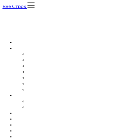
Skip
Вне Строк
to
content