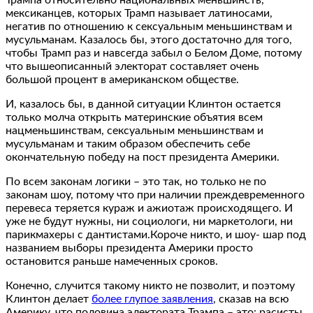
мексиканцев, которых Трамп называет латиносами,
негатив по отношению к сексуальным меньшинствам и
мусульманам. Казалось бы, этого достаточно для того,
чтобы Трамп раз и навсегда забыл о Белом Доме, потому
что вышеописанный электорат составляет очень
большой процент в американском обществе.
И, казалось бы, в данной ситуации Клинтон остается
только молча открыть материнские объятия всем
нацменьшинствам, сексуальным меньшинствам и
мусульманам и таким образом обеспечить себе
окончательную победу на пост президента Америки.
По всем законам логики – это так, но только не по
законам шоу, потому что при наличии преждевременного
перевеса теряется кураж и ажиотаж происходящего. И
уже не будут нужны, ни социологи, ни маркетологи, ни
парикмахеры с дантистами.Короче никто, и шоу- шар под
названием выборы президента Америки просто
остановится раньше намеченных сроков.
Конечно, случится такому никто не позволит, и поэтому
Клинтон делает
более глупое заявления
, сказав на всю
Америку, что половина электората Трампа – это: расисты,