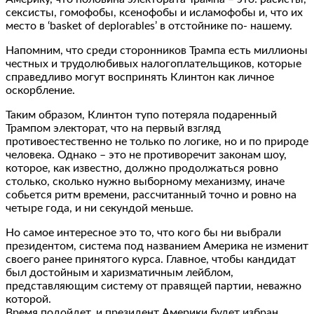
сексисты, гомофобы, ксенофобы и исламофобы и, что их
место в ‘basket of deplorables’ в отстойнике по- нашему.
Напомним, что среди сторонников Трампа есть миллионы
честных и трудолюбивых налогоплательщиков, которые
справедливо могут воспринять Клинтон как личное
оскорбление.
Таким образом, Клинтон тупо потеряла подаренный
Трампом электорат, что на первый взгляд
противоестественно не только по логике, но и по природе
человека. Однако – это не противоречит законам шоу,
которое, как известно, должно продолжаться ровно
столько, сколько нужно выборному механизму, иначе
собьется ритм времени, рассчитанный точно и ровно на
четыре года, и ни секундой меньше.
Но самое интересное это то, что кого бы ни выбрали
президентом, система под названием Америка не изменит
своего ранее принятого курса. Главное, чтобы кандидат
был достойным и харизматичным лейблом,
представляющим систему от правящей партии, неважно
которой.
Время подойдет, и президент Америки будет избран