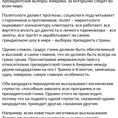
президентские выборы Америки, за которыми следят во
всем мире.
Политологи делают прогнозы, социологи подсчитывают
сторонников и противников, полит – маркетологи
оценивают конъюнктуру электората, все работают, все
вертятся вплоть до дантиста и личного парикмахера – все
заняты, все тратят и зарабатывают на самом
грандиозном шоу в мире – выборах президента страны.
Одним словом, градус гонки должен быть обеспеченный
и высокий, а самое главное, что он должен быть всегда на
грани срыва. Просматривая американскую прессу
относительно президентской гонки в Америке между
двумя кандидатами на пост Трампа и Клинтон, замечаешь
одну, наверное, самую главную особенность.
Оба кандидата периодически высказывают космические
глупости, способные завалить всю программу в их
президентской гонке. Однако этого не происходит,
потому что на подмогу одной глупости, сказанной одним
кандидатом, приходит другая, сказанная другим.
Например, всем известные негативные высказывания
Трампа относительно национальных меньшинств,