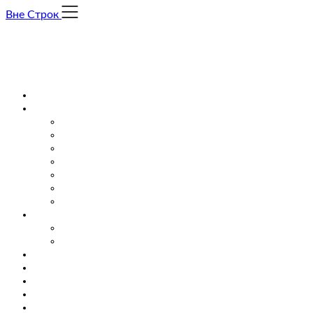
Skip
Вне Строк
to
content