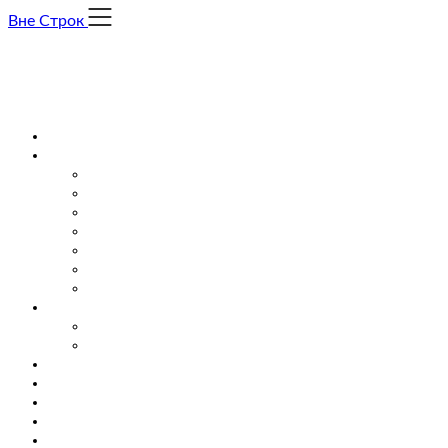
Skip
Вне Строк
to
content