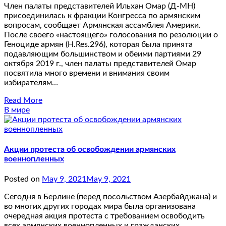
Член палаты представителей Ильхан Омар (Д-МН)
присоединилась к фракции Конгресса по армянским
вопросам, сообщает Армянская ассамблея Америки.
После своего «настоящего» голосования по резолюции о
Геноциде армян (H.Res.296), которая была принята
подавляющим большинством и обеими партиями 29
октября 2019 г., член палаты представителей Омар
посвятила много времени и внимания своим
избирателям…
Read More
В мире
Акции протеста об освобождении армянских
военнопленных
Posted on
May 9, 2021
May 9, 2021
Сегодня в Берлине (перед посольством Азербайджана) и
во многих других городах мира была организована
очередная акция протеста с требованием освободить
всех армянских военнопленных и гражданских