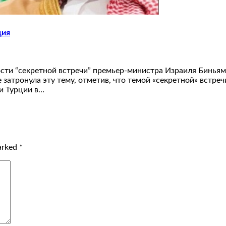
ция
ости “секретной встречи” премьер-министра Израиля Бинья
затронула эту тему, отметив, что темой «секретной» встре
и Турции в…
marked
*