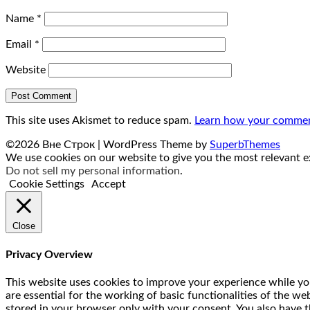
Name
*
Email
*
Website
This site uses Akismet to reduce spam.
Learn how your comment
©2026 Вне Строк
| WordPress Theme by
SuperbThemes
We use cookies on our website to give you the most relevant ex
Do not sell my personal information
.
Cookie Settings
Accept
Close
Privacy Overview
This website uses cookies to improve your experience while you
are essential for the working of basic functionalities of the w
stored in your browser only with your consent. You also have t