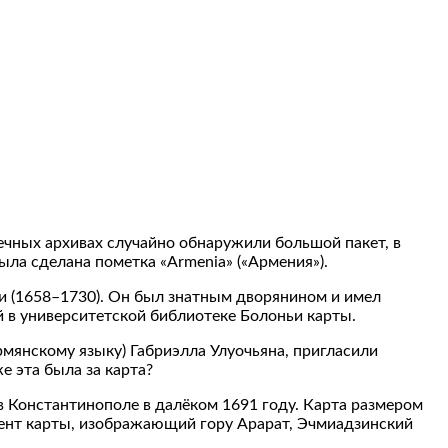
течных архивах случайно обнаружили большой пакет, в
ла сделана пометка «Armenia» («Армения»).
и (1658–1730). Он был знатным дворянином и имел
й в университетской библиотеке Болоньи карты.
рмянскому языку) Габриэлла Улуочьяна, пригласили
е эта была за карта?
 Константинополе в далёком 1691 году. Карта размером
мент карты, изображающий гору Арарат, Эчмиадзинский