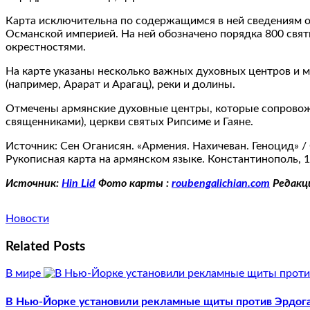
Карта исключительна по содержащимся в ней сведениям об
Османской империей. На ней обозначено порядка 800 свят
окрестностями.
На карте указаны несколько важных духовных центров и 
(например, Арарат и Арагац), реки и долины.
Отмечены армянские духовные центры, которые сопровож
священниками), церкви святых Рипсиме и Гаяне.
Источник: Сен Оганисян. «Армения. Нахичеван. Геноцид» / 
Рукописная карта на армянском языке. Константинополь, 1
Источник:
Hin Lid
Фото карты :
roubengalichian.com
Редакц
Новости
Related Posts
В мире
В Нью-Йорке установили рекламные щиты против Эрдог