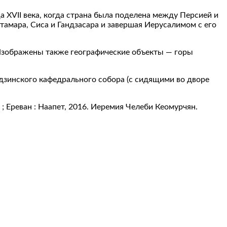
XVII века, когда страна была поделена между Персией и
тамара, Сиса и Гандзасара и завершая Иерусалимом с его
Изображены также географические объекты — горы
инского кафедрального собора (с сидящими во дворе
; Ереван : Наапет, 2016. Иеремия Челеби Кеомурчян.