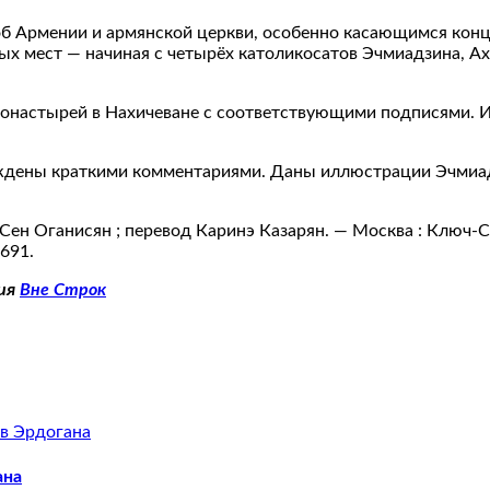
 Армении и армянской церкви, особенно касающимся конца 
ых мест — начиная с четырёх католикосатов Эчмиадзина, Ах
монастырей в Нахичеване с соответствующими подписями. 
дены краткими комментариями. Даны иллюстрации Эчмиадз
Сен Оганисян ; перевод Каринэ Казарян. — Москва : Ключ-С 
691.
ия
Вне Строк
ана