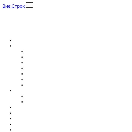
Skip
Вне Строк
to
content