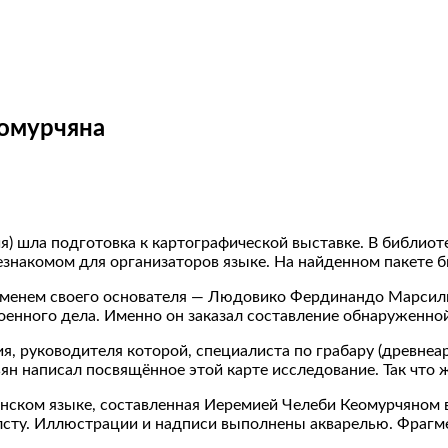
еомурчяна
ия) шла подготовка к картографической выставке. В библио
знакомом для организаторов языке. На найденном пакете бы
 именем своего основателя — Людовико Фердинандо Марсил
оенного дела. Именно он заказал составление обнаруженно
я, руководителя которой, специалиста по грабару (древнеа
н написал посвящённое этой карте исследование. Так что ж
нском языке, составленная Иеремией Челеби Кеомурчяном в
холсту. Иллюстрации и надписи выполнены акварелью. Фраг