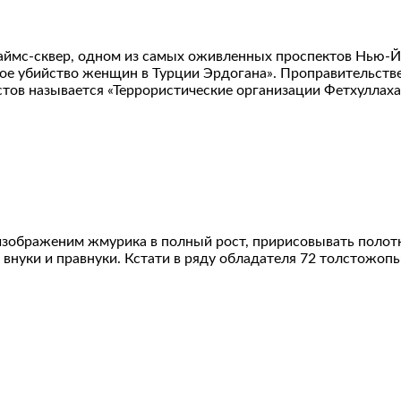
ймс-сквер, одном из самых оживленных проспектов Нью-Йо
йное убийство женщин в Турции Эрдогана». Проправительств
стов называется «Террористические организации Фетхуллах
изображеним жмурика в полный рост, пририсовывать полотн
т внуки и правнуки. Кстати в ряду обладателя 72 толстожоп