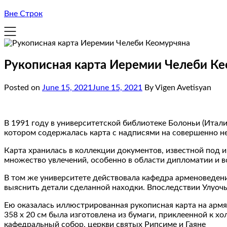
Вне Строк
Рукописная карта Иеремии Челеби К
Posted on
June 15, 2021
June 15, 2021
By Vigen Avetisyan
В 1991 году в университетской библиотеке Болоньи (Итал
котором содержалась карта с надписями на совершенно не
Карта хранилась в коллекции документов, известной под
множество увлечений, особенно в области дипломатии и в
В том же университете действовала кафедра арменоведени
выяснить детали сделанной находки. Впоследствии Улуочья
Ею оказалась иллюстрированная рукописная карта на армя
358 x 20 см была изготовлена из бумаги, приклеенной к 
кафедральный собор, церкви святых Рипсиме и Гаяне