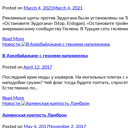
Posted on
March 4, 2021
March 4, 2021
Рекламные щиты против Эрдогана были установлены на Та
«Остановите Эрдогана» (Stop, Erdogan), «Остановите тро
американскому сообществу Гюлена. В Турции сеть гюлени
Read More
Новости
В Азербайджане с героями напряженка
Posted on
April 12, 2017
Последний крик моды у азуверов. На могильных плитах с 
наподобии грузин? Чей флаг тогда будете топтать, спрося
Естественно по…
Read More
Новости
Армянская крепость Ламброн
Posted on
May 4, 2017
November 2, 2017