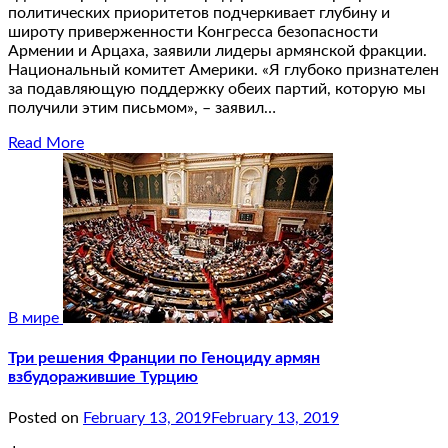
политических приоритетов подчеркивает глубину и
широту приверженности Конгресса безопасности
Армении и Арцаха, заявили лидеры армянской фракции.
Национальный комитет Америки. «Я глубоко признателен
за подавляющую поддержку обеих партий, которую мы
получили этим письмом», – заявил…
Read More
В мире
Три решения Франции по Геноциду армян
взбудоражившие Турцию
Posted on
February 13, 2019
February 13, 2019