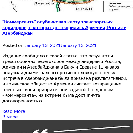
“Коммерсантъ” опубликовал карту транспортных
коридоров, о которых договорились Армения, Россия и
Азербайджан
Posted on
January 13, 2021
January 13, 2021
Издание сообщило в своей статье, что результаты
трехсторонних переговоров между лидерами России,
Армении и Азербайджана в Баку и Ереване 11 января
получили диаметрально противоположную оценку.
Встреча в Азербайджане была признана результативной,
и армянское общество Армении считает возвращение
пленных своей приоритетной задачей. По данным
«Коммерсанта», на встрече была достигнута
договоренность о…
Read More
В мире