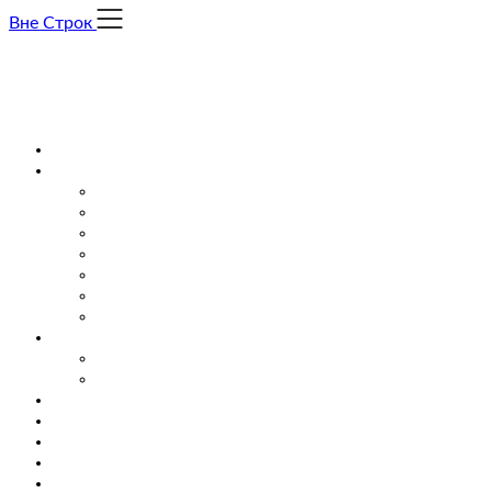
Skip
Вне Строк
to
content