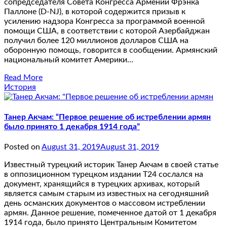
сопредседателя Совета Конгресса Армении Фрэнка
Паллоне (D-NJ), в которой содержится призыв к
усилению надзора Конгресса за программой военной
помощи США, в соответствии с которой Азербайджан
получил более 120 миллионов долларов США на
оборонную помощь, говорится в сообщении. Армянский
национальный комитет Америки…
Read More
История
Танер Акчам: “Первое решение об истреблении армян
было принято 1 декабря 1914 года”
Posted on
August 31, 2019
August 31, 2019
Известный турецкий историк Танер Акчам в своей статье
в оппозиционном турецком издании T24 сослался на
документ, хранящийся в турецких архивах, который
является самым старым из известных на сегодняшний
день османских документов о массовом истреблении
армян. Данное решение, помеченное датой от 1 декабря
1914 года, было принято Центральным Комитетом