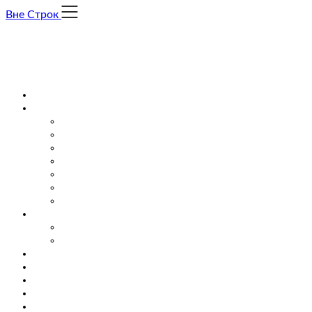
Skip
Вне Строк
to
content