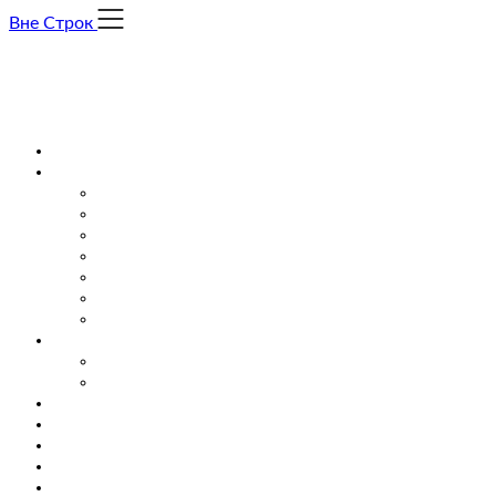
Skip
Вне Строк
to
content