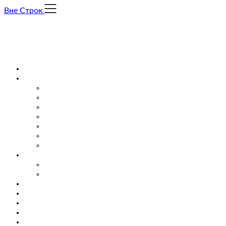
Skip
Вне Строк
to
content