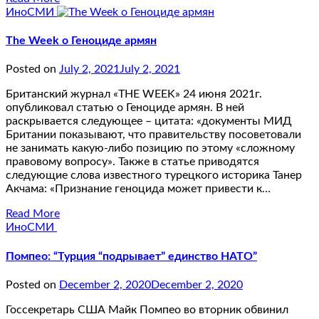
ИноСМИ
The Week о Геноциде армян
Posted on
July 2, 2021
July 2, 2021
Британский журнал «THE WEEK» 24 июня 2021г.
опубликовал статью о Геноциде армян. В ней
раскрывается следующее – цитата: «документы МИД
Британии показывают, что правительству посоветовали
не занимать какую-либо позицию по этому «сложному
правовому вопросу». Также в статье приводятся
следующие слова известного турецкого историка Танер
Акчама: «Признание геноцида может привести к…
Read More
ИноСМИ
Помпео: “Турция “подрывает” единство НАТО”
Posted on
December 2, 2020
December 2, 2020
Госсекретарь США Майк Помпео во вторник обвинил