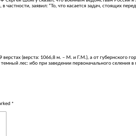
Ф Сергей Шойгу сказал, что военным ведомствам России и 
 в частности, заявил: “То, что касается задач, стоящих пе
верстах (верста: 1066,8 м. – М. и Г.М.), а от губернского г
темный лес: ибо при заведении первоначального селения в м
marked
*