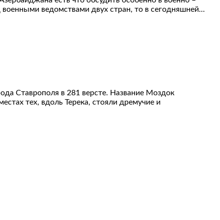
Азербайджана есть что обсудить особенно в военно –
ред военными ведомствами двух стран, то в сегодняшней…
орода Ставрополя в 281 версте. Название Моздок
естах тех, вдоль Терека, стояли дремучие и