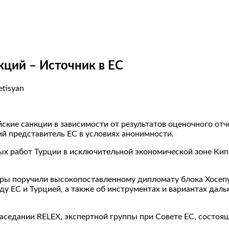
кций – Источник в ЕС
etisyan
ие санкции в зависимости от результатов оценочного отче
й представитель ЕС в условиях анонимности.
ых работ Турции в исключительной экономической зоне Кип
еры поручили высокопоставленному дипломату блока Хосепу
 ЕС и Турцией, а также об инструментах и ​​вариантах даль
заседании RELEX, экспертной группы при Совете ЕС, состоя